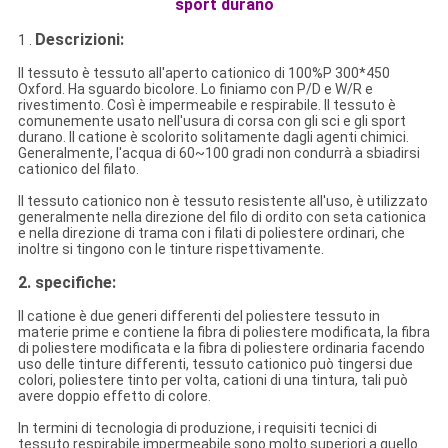
sport durano
Descrizioni:
1 .
Il tessuto è tessuto all'aperto cationico di 100%P 300*450
Oxford. Ha sguardo bicolore. Lo finiamo con P/D e W/R e
rivestimento. Così è impermeabile e respirabile. Il tessuto è
comunemente usato nell'usura di corsa con gli sci e gli sport
durano. Il catione è scolorito solitamente dagli agenti chimici.
Generalmente, l'acqua di 60~100 gradi non condurrà a sbiadirsi
cationico del filato.
Il tessuto cationico non è tessuto resistente all'uso, è utilizzato
generalmente nella direzione del filo di ordito con seta cationica
e nella direzione di trama con i filati di poliestere ordinari, che
inoltre si tingono con le tinture rispettivamente.
2.
specifiche:
Il catione è due generi differenti del poliestere tessuto in
materie prime e contiene la fibra di poliestere modificata, la fibra
di poliestere modificata e la fibra di poliestere ordinaria facendo
uso delle tinture differenti, tessuto cationico può tingersi due
colori, poliestere tinto per volta, cationi di una tintura, tali può
avere doppio effetto di colore.
In termini di tecnologia di produzione, i requisiti tecnici di
tessuto respirabile impermeabile sono molto superiori a quello