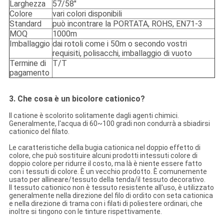
Larghezza
57/58"
Colore
vari colori disponibili
Standard
può incontrare la PORTATA, ROHS, EN71-3
MOQ
1000m
Imballaggio
dai rotoli come i 50m o secondo vostri
requisiti, polisacchi, imballaggio di vuoto
Termine di
T/T
pagamento
3. Che cosa è un bicolore cationico?
Il catione è scolorito solitamente dagli agenti chimici.
Generalmente, l'acqua di 60~100 gradi non condurrà a sbiadirsi
cationico del filato.
Le caratteristiche della bugia cationica nel doppio effetto di
colore, che può sostituire alcuni prodotti intessuti colore di
doppio colore per ridurre il costo, ma là è niente essere fatto
con i tessuti di colore. È un vecchio prodotto. È comunemente
usato per allineare/tessuto della tenda/il tessuto decorativo.
Il tessuto cationico non è tessuto resistente all'uso, è utilizzato
generalmente nella direzione del filo di ordito con seta cationica
e nella direzione di trama con i filati di poliestere ordinari, che
inoltre si tingono con le tinture rispettivamente.