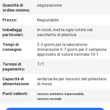
CONTROLLO
Quantità di
negoziazione
ordine minimo:
DI
QUALITÀ
Prezzo:
Negoziabile
Imballaggi
In rotoli, metta ogni rotolo nel
CONTATTICI
particolari:
sacchetto di plastica
Tempi di
2-3 giorni per la laboratorio-
consegna:
immersione 5-7 giorni per il campione
NOTIZIE
approvato di colore normale 10-1
Termini di
T/T
CASI
pagamento:
Capacità di
iarda/iarde per tessuto del poliestere
COMPANY
alimentazione:
di mese
NEWS
Punti salienti:
,
tessuto antivento impermeabile
tessuto normale
MAPPA