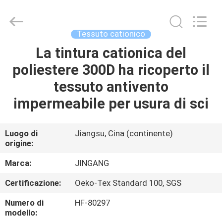
Suzhou
Jingang
Textile
Co.,Ltd.
All
Tessuto cationico
Rights
Reserved.
La tintura cationica del
CASA
poliestere 300D ha ricoperto il
PRODOTTI
tessuto antivento
impermeabile per usura di sci
CIRCA
NOI
Luogo di
Jiangsu, Cina (continente)
origine:
GIRO
Marca:
JINGANG
DELLA
Certificazione:
Oeko-Tex Standard 100, SGS
FABBRICA
Numero di
HF-80297
modello: