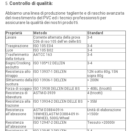
Controllo di qualità:
5.
Abbiamo una linea di produzione tagliente e di raschio avanzata
del rivestimento del PVC ed i tecnici professionisti per
assicurare la qualità dei nostri prodotti.
Proprietà
Metodo
Standard
Lavare
Corrente alternata della prova
3-4
C06 di iso 105 dell'en delle BS
Traspirazione
ISO 105 E04
3-4
Luce
ISO 105 B02
3-4
Trasferimento
AATCC 163
3-4
della tintura
Bagni/Crocking
ISO 105*12 DELL'EN
3-4
asciutto
Resistenza allo
ISO 13937-1 DELL'EN
12N sotto 80g; 15N
strappo
sopra 80g
Slittamento della
ISO 13936-1 DELL'EN
> 200N
cucitura
Forza di scoppio
ISO 13938 DELL'EN DELLE BS
> 40BL (tricotti)
Resistenza di
ASTM-D-3939
4 (tricotti)
sbavatura
Resistenza alla
ISO 13934-2 DELL'EN DELLE BS
> 35bl
trazione
Resistenza
ASTM D3884-09 H-
Unità di elaborazione
all'abrasione
18WHEELASTM D3884-09 H-
>1500r
18WHEEL 500G/Wheel
Resistenza
ISO 12947-2 DELL'EN
Tessuto >20000r
all'abrasione