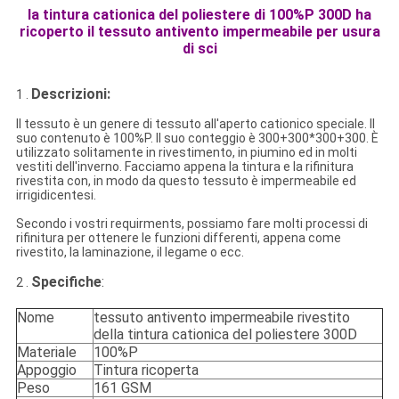
la tintura cationica del poliestere di 100%P 300D ha
ricoperto il tessuto antivento impermeabile per usura
di sci
Descrizioni:
1 .
Il tessuto è un genere di tessuto all'aperto cationico speciale. Il
suo contenuto è 100%P. Il suo conteggio è
300+300*300+300.
È
utilizzato solitamente in rivestimento, in piumino ed in molti
vestiti dell'inverno. Facciamo
appena la tintura e la rifinitura
rivestita con
, in modo da questo tessuto è impermeabile ed
irrigidicentesi.
Secondo i vostri requirments, possiamo fare molti processi di
rifinitura per ottenere le funzioni differenti, appena come
rivestito, la laminazione, il legame o ecc.
Specifiche
:
2 .
Nome
tessuto antivento impermeabile rivestito
della tintura cationica del poliestere 300D
Materiale
100%P
Appoggio
Tintura ricoperta
Peso
161 GSM