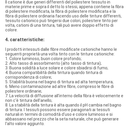
Il catione è due generi differenti del poliestere tessuto in
materie prime e sopra il detto lo stessi, appena contiene la fibra
di poliestere modificata, la fibra di poliestere modificata e la
fibra di poliestere ordinaria facendo uso delle tinture differenti,
tessuto cationico può tingersi due colori, poliestere tinto per
volta, cationi di una tintura, tali può avere doppio effetto di
colore.
4.
caratteristiche:
I prodotti intessuti dalle fibre modificate cationiche hanno le
seguenti proprietà una volta tinto con le tinture cationiche:
1. Colore luminoso, buon colore profondo;
2. Alto tasso di assorbimento (alto tasso di tintura);
3. Buona solidità a luce solare e colore sbiadirsi di fumo;
4. Buona compatibilità della tintura quando tintura di
corrispondenza di colore;
5. Stabilità buona nel bagno di tintura ad alta temperatura;
6. Meno contaminazione ad altre fibre, compreso le fibre di
poliestere ordinarie;
7. La velocità di diffusione all'interno della fibra è velocemente e
non c'è tintura dell'anello;
8. La stabilità della tintura è alta quando il pH cambia nel bagno
di tintura. I tessuti possono essere paragonati ai tessuti
naturali in termini di comodità d'uso e colore luminoso e si
abbassano nel prezzo che la seta naturale, che può generare
l'alto valore aggiunto.