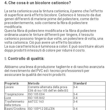
4.
Che cosa è un bicolore cationico?
La seta cationica usa la tintura cationica, il panno che l'effetto
di superficie avrà effetto bicolore. Cationico è tessuto da due
generi differenti di materie prime del poliestere, come detto
precedentemente, solo contiene la fibra di poliestere
modificata.
Questa fibra di poliestere modificata e la fibra di poliestere
ordinaria usano le tinture differenti per tingere, il tessuto
cationico possono tingersi due volte, un poliestere di volta, una
volta cationica. Ciò può avere un effetto bicolore.
La sua caratteristica è luminosa a colori. E può sostituire alcuni
doppi prodotti intessuti di colore per ridurre il costo.
Controllo di qualità:
5.
Abbiamo una linea di produzione tagliente e di raschio avanzata
del rivestimento del PVC ed i tecnici professionisti per
assicurare la qualità dei nostri prodotti.
Proprietà
Metodo
Standard
Lavare
Corrente alternata della prova
3-4
C06 di iso 105 dell'en delle BS
Traspirazione
ISO 105 E04
3-4
Luce
ISO 105 B02
3-4
Trasferimento
AATCC 163
3-4
della tintura
Bagni/Crocking
ISO 105*12 DELL'EN
3-4