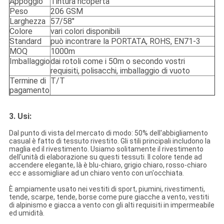
Appoggio
Tintura ricoperta
Peso
206 GSM
Larghezza
57/58"
Colore
vari colori disponibili
Standard
può incontrare la PORTATA, ROHS, EN71-3
MOQ
1000m
Imballaggio
dai rotoli come i 50m o secondo vostri
requisiti, polisacchi, imballaggio di vuoto
Termine di
T/T
pagamento
3. Usi:
Dal punto di vista del mercato di modo: 50% dell'abbigliamento
casual è fatto di tessuto rivestito. Gli stili principali includono la
maglia ed il rivestimento. Usiamo solitamente il rivestimento
dell'unità di elaborazione su questi tessuti. Il colore tende ad
accendere elegante, là è blu-chiaro, grigio chiaro, rosso-chiaro
ecc e assomigliare ad un chiaro vento con un'occhiata.
È ampiamente usato nei vestiti di sport, piumini, rivestimenti,
tende, scarpe, tende, borse come pure giacche a vento, vestiti
di alpinismo e giacca a vento con gli alti requisiti in impermeabile
ed umidità.