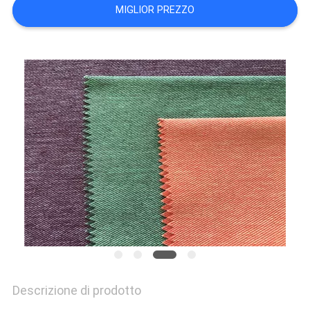
DEL
MIGLIOR PREZZO
SITO
PRIVACY
POLICY
Descrizione di prodotto