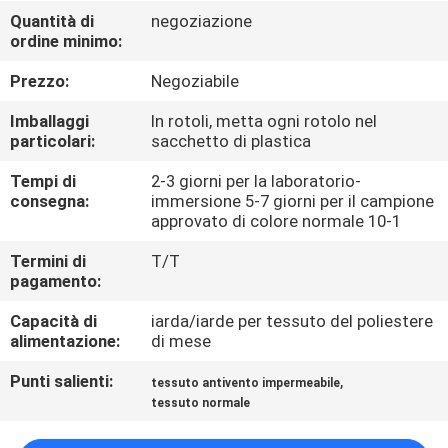
CONTROLLO
Quantità di
negoziazione
ordine minimo:
DI
QUALITÀ
Prezzo:
Negoziabile
Imballaggi
In rotoli, metta ogni rotolo nel
CONTATTICI
particolari:
sacchetto di plastica
Tempi di
2-3 giorni per la laboratorio-
consegna:
immersione 5-7 giorni per il campione
NOTIZIE
approvato di colore normale 10-1
Termini di
T/T
CASI
pagamento:
Capacità di
iarda/iarde per tessuto del poliestere
COMPANY
alimentazione:
di mese
NEWS
Punti salienti:
,
tessuto antivento impermeabile
tessuto normale
MAPPA