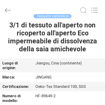
Suzhou
Jingang
Textile
Co.,Ltd.
All
Tessuto cationico
Rights
Reserved.
3/1 di tessuto all'aperto non
CASA
ricoperto all'aperto Eco
PRODOTTI
impermeabile di dissolvenza
della saia amichevole
CIRCA
NOI
Luogo di
Jiangsu, Cina (continente)
origine:
GIRO
Marca:
JINGANG
DELLA
Certificazione:
Oeko-Tex Standard 100, SGS
FABBRICA
Numero di
HF-89649-2
modello: