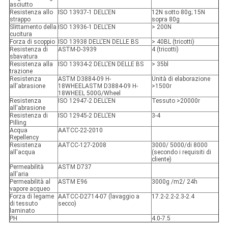
asciutto
Resistenza allo
ISO 13937-1 DELL'EN
12N sotto 80g; 15N
strappo
sopra 80g
Slittamento della
ISO 13936-1 DELL'EN
> 200N
cucitura
Forza di scoppio
ISO 13938 DELL'EN DELLE BS
> 40BL (tricotti)
Resistenza di
ASTM-D-3939
4 (tricotti)
sbavatura
Resistenza alla
ISO 13934-2 DELL'EN DELLE BS
> 35bl
trazione
Resistenza
ASTM D3884-09 H-
Unità di elaborazione
all'abrasione
18WHEELASTM D3884-09 H-
>1500r
18WHEEL 500G/Wheel
Resistenza
ISO 12947-2 DELL'EN
Tessuto >20000r
all'abrasione
Resistenza di
ISO 12945-2 DELL'EN
3-4
Pilling
Acqua
AATCC-22-2010
Repellency
Resistenza
AATCC-127-2008
3000/ 5000/di 8000
all'acqua
(secondo i requisiti di
cliente)
Permeabilità
ASTM D737
all'aria
Permeabilità al
ASTM E96
3000g /m2/ 24h
vapore acqueo
Forza di legame
AATCC-D2714-07 (lavaggio a
17.2-2.2-2.3-2.4
di tessuto
secco)
laminato
PH
4.0-7.5