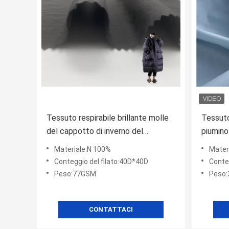
Tessuto respirabile brillante molle
Tessuto
del cappotto di inverno del
piumino
rivestimento di Handfeel della
nylon s
Materiale:N 100%
Mater
grinza di nylon di 100%
semi
Conteggio del filato:40D*40D
Conte
Peso:77GSM
Peso
CONTATTACI