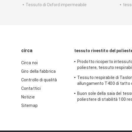
Tessuto di Oxford impermeabile
tess
circa
tessuto rivestito del poliest
Prodotto ricoperto intessuto
Circa noi
poliestere, tessuto respirabi
Giro della fabbrica
impermeabile del rivestimen
Tessuto respirabile di Taslon
di due toni
Controllo di qualità
allungamento T400 di tatto 
Contattici
per il rivestimento e l'usura 
Buon sole della saia del tess
Notizie
poliestere di stabilità 100 r
effetto di memoria
Sitemap