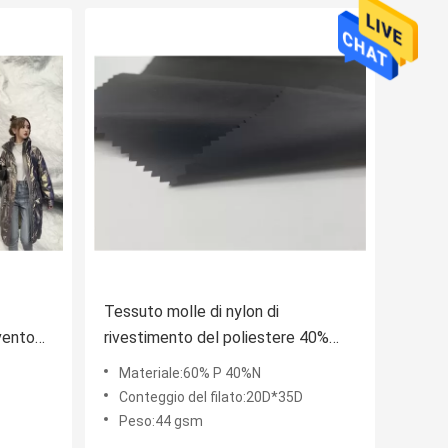
Tessuto molle di nylon di
vento
rivestimento del poliestere 40%
Ligheweight Downproof 44GSM
Materiale:60% P 40%N
suto
Cire di 60% per il rivestimento di
Conteggio del filato:20D*35D
inverno
Peso:44 gsm