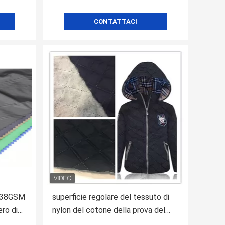
CONTATTACI
di 38GSM
superficie regolare del tessuto di
ero di
nylon del cotone della prova del
vento 300T per cotone -