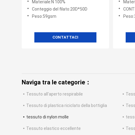
Materiale:N 100%
Mater
di inverno
Conteggio del filato:20D*50D
CONTE
Peso:59gsm
Peso
CONTATTACI
Naviga tra le categorie：
Tessuto all'aperto respirabile
Tess
Tessuto di plastica riciclato della bottiglia
Tess
tessuto di nylon molle
tess
Tessuto elastico eccellente
Tess