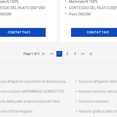
iale:N 100%
Materiale:N 100%
GGIO DEL FILATO:20D*20D
CONTEGGIO DEL FILATO:20D
:38GSM
Peso:38GSM
CONTATTACI
CONTATTACI
Page 1 of 3
|<
<<
1
2
3
>>
>|
uto all'aperto resistente di dissolvenza
Tessuto all'aperto dell'
uto riciclato dell'ANIMALE DOMESTICO
tessuto rivestito del p
uto della pelle scamosciata del faux
Tessuto cationico
uto chiffon leggero
tessuto grafico della 