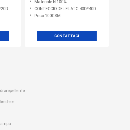
Materiale:N 100%
rivestimento riempito
*20D
CONTEGGIO DEL FILATO:40D*40D
Peso:100GSM
CONTATTACI
idrorepellente
oliestere
stampa