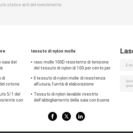
uto statico anti del rivestimento
Las
ere
tessuto di nylon molle
 saia del
raso molle 100D resistente di tensione
le
del tessuto di nylon di 100 per cento per
to di sguardo
usura di sport
 di
Il tessuto di nylon molle di resistenza
del cotone
all'usura, l'unità di elaborazione
di sport
respirabile 380T ha ricoperto il tessuto di
uto 5/1 del
Tessuto di nylon lavabile rivestito
nylon
esistente con
dell'abbigliamento della saia con buona
resistenza di deformazione