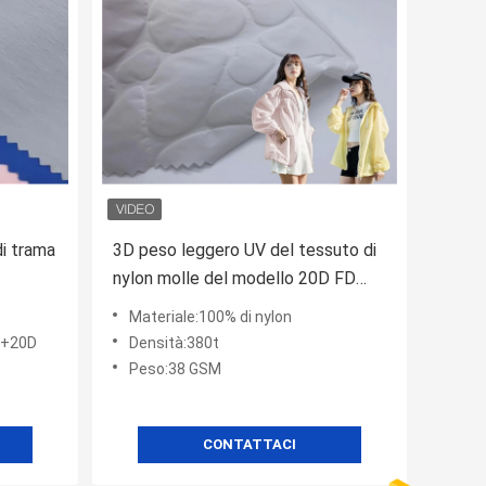
di trama
3D peso leggero UV del tessuto di
nylon molle del modello 20D FD
anti
Materiale:100% di nylon
D+20D
Densità:380t
Peso:38 GSM
CONTATTACI