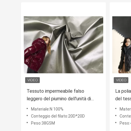
Tessuto impermeabile falso
La poli
leggero del piumino dell'unità di
del tes
elaborazione di Cire della
imperme
Materiale:N 100%
Mater
poliammide materiale brillante di
Fabric 
Conteggio del filato:20D*20D
Conte
nylon del tessuto di 100%
Peso:38GSM
Peso