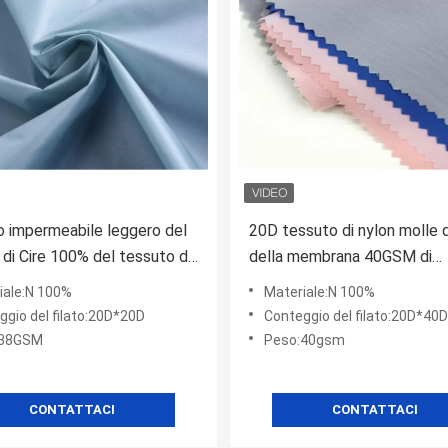
 impermeabile leggero del
20D tessuto di nylon molle 
 di Cire 100% del tessuto di
della membrana 40GSM di
mussato di morbidezza dei
allungamento TPU
iale:N 100%
Materiale:N 100%
ggio del filato:20D*20D
Conteggio del filato:20D*40
:38GSM
Peso:40gsm
CONTATTACI
CONTATTACI