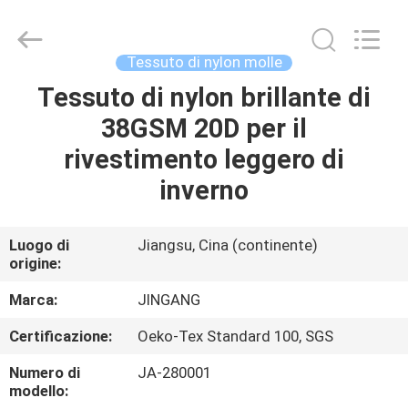
Suzhou
Jingang
Textile
Co.,Ltd.
All
Tessuto di nylon molle
Rights
Reserved.
Tessuto di nylon brillante di
CASA
38GSM 20D per il
PRODOTTI
rivestimento leggero di
inverno
CIRCA
NOI
Luogo di
Jiangsu, Cina (continente)
origine:
GIRO
Marca:
JINGANG
DELLA
Certificazione:
Oeko-Tex Standard 100, SGS
FABBRICA
Numero di
JA-280001
modello: