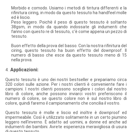
Morbido e comodo. Usiamo i metodi di tintura differenti e la
rifinitura ciring, in modo da questo tessuto ha handfeel molle
ed è liscio.
Peso leggero. Poichè il peso di questo tessuto è soltanto
38gsm, in modo da quando indossate gli indumenti che
fanno con questo re di tessuto, c'è come appena un pezzo di
tessuto.
Buon effetto della prova del basso. Con la nostra rifinitura del
ciring, questo tessuto ha buon effetto del downproof. Il
numero di basso che esce da questo tessuto meno di 15
nella prova.
Applicazioni:
4 .
Questo tessuto è uno dei nostri bestseller e prepariamo circa
320 colori sulle azione. Per i nostri clienti è conveniente fare i
campioni. I nostri clienti possono scegliere i colori dal nostro
libro di colore, anche possono inviarci vostri preferiscono il
numero di colore, se questo colore non è sul nostro libro di
colore, quindi faremo il campionamento che concilia il vostro.
Questo tessuto è molle e liscio ed inoltre è downproof ed
impermeabile. Così è utilizzato solitamente in un certo piumino
leggero nell'inverno. È adatto ad uomini, a donne ed anche ad
indumenti dei bambini. Avrete esperienza meravigliosa di usura
di questo tessuto.