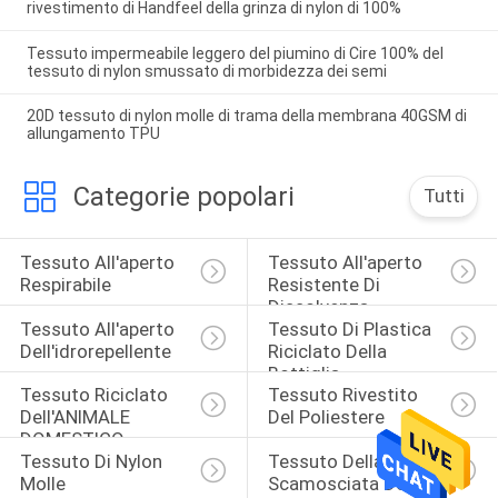
rivestimento di Handfeel della grinza di nylon di 100%
Tessuto impermeabile leggero del piumino di Cire 100% del
tessuto di nylon smussato di morbidezza dei semi
20D tessuto di nylon molle di trama della membrana 40GSM di
allungamento TPU
Categorie popolari
Tutti
Tessuto All'aperto 
Tessuto All'aperto 
Respirabile
Resistente Di 
Dissolvenza
Tessuto All'aperto 
Tessuto Di Plastica 
Dell'idrorepellente
Riciclato Della 
Bottiglia
Tessuto Riciclato 
Tessuto Rivestito 
Dell'ANIMALE 
Del Poliestere
DOMESTICO
Tessuto Di Nylon 
Tessuto Della Pelle 
Molle
Scamosciata Del 