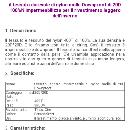
il tessuto durevole di nylon molle Downproof di 20D
100%N impermeabilizza per il rivestimento leggero
dell'inverno
Descrizioni:
1 .
Il tessuto è tessuto del nylon 400T di 100%. La sua densità è
20D*20D. E la finiamo con tinto e ciring. Così il tessuto è
impermeabile e downproof. Il tessuto ha handfeel molle, appena
come il contatto della pelle. C'è un'ampia applicazione nella
nostra vita con questo genere di tessuto in piumino leggero,
allineare ed anche panni dell'animale domestico.
Specifiche:
2 .
Nome:
tessuto leggero impermeabile di nylon molle di 20D
Downproof
Conteggio del
20D*20D
filato:
Densità:
400T
Peso:
38GSM
Rivestimento:
Tinto, Cire
Colore:
Personalizzi
Usi:
Il rivestimento, giacca a vento, piumino, sport dura, ecc.
Caratteristiche:
3 .