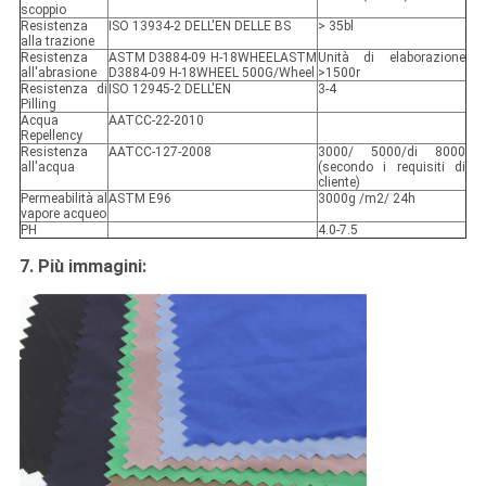
scoppio
Resistenza
ISO 13934-2 DELL'EN DELLE BS
> 35bl
alla trazione
Resistenza
ASTM D3884-09 H-18WHEELASTM
Unità di elaborazione
all'abrasione
D3884-09 H-18WHEEL 500G/Wheel
>1500r
Resistenza di
ISO 12945-2 DELL'EN
3-4
Pilling
Acqua
AATCC-22-2010
Repellency
Resistenza
AATCC-127-2008
3000/ 5000/di 8000
all'acqua
(secondo i requisiti di
cliente)
Permeabilità al
ASTM E96
3000g /m2/ 24h
vapore acqueo
PH
4.0-7.5
7. Più immagini: