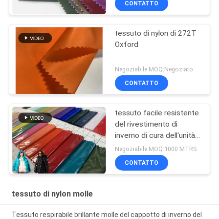
CONTATTO
tessuto di nylon di 272T
Oxford
Negoziabile MOQ:Negoziato
CONTATTO
tessuto facile resistente
del rivestimento di
inverno di cura dell'unità
di elaborazione
Negoziabile MOQ:1000 MTRS
100%Nylon dell'olio
CONTATTO
luminoso della glassa
tessuto di nylon molle
Tessuto respirabile brillante molle del cappotto di inverno del