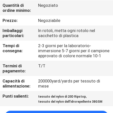
CONTROLLO
Quantità di
Negoziato
ordine minimo:
DI
QUALITÀ
Prezzo:
Negoziabile
Imballaggi
In rotoli, metta ogni rotolo nel
CONTATTICI
particolari:
sacchetto di plastica
Tempi di
2-3 giorni per la laboratorio-
consegna:
immersione 5-7 giorni per il campione
NOTIZIE
approvato di colore normale 10-1
Termini di
T/T
CASI
pagamento:
Capacità di
200000yard/yards per tessuto di
COMPANY
alimentazione:
mese
NEWS
Punti salienti:
,
tessuto del nylon di 20D Ripstop
tessuto del nylon dell'idrorepellente 38GSM
MAPPA