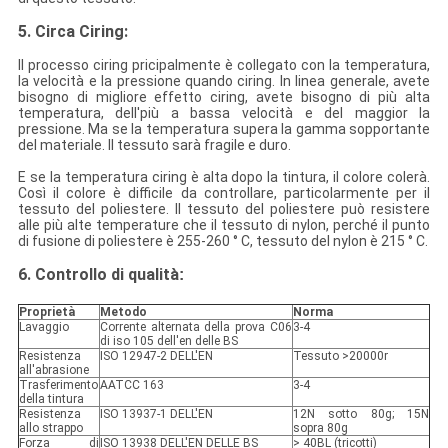
5. Circa Ciring:
Il processo ciring pricipalmente è collegato con la temperatura,
la velocità e la pressione quando ciring. In linea generale, avete
bisogno di migliore effetto ciring, avete bisogno di più alta
temperatura, dell'più a bassa velocità e del maggior la
pressione. Ma se la temperatura supera la gamma sopportante
del materiale. Il tessuto sarà fragile e duro.
E se la temperatura ciring è alta dopo la tintura, il colore colerà.
Così il colore è difficile da controllare, particolarmente per il
tessuto del poliestere. Il tessuto del poliestere può resistere
alle più alte temperature che il tessuto di nylon, perché il punto
di fusione di poliestere è 255-260 ° C, tessuto del nylon è 215 ° C.
6. Controllo di qualità
:
Proprietà
Metodo
Norma
Lavaggio
Corrente alternata della prova C06
3-4
di iso 105 dell'en delle BS
Resistenza
ISO 12947-2 DELL'EN
Tessuto >20000r
all'abrasione
Trasferimento
AATCC 163
3-4
della tintura
Resistenza
ISO 13937-1 DELL'EN
12N sotto 80g; 15N
allo strappo
sopra 80g
Forza di
ISO 13938 DELL'EN DELLE BS
> 40BL (tricotti)