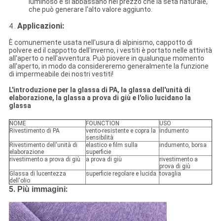
luminoso e si abbassano nel prezzo che la seta naturale,
che può generare l'alto valore aggiunto.
Applicazioni:
4 .
È comunemente usata nell'usura di alpinismo, cappotto di
polvere ed il cappotto dell'inverno, i vestiti è portato nelle attività
all'aperto o nell'avventura. Può piovere in qualunque momento
all'aperto, in modo da considereremo generalmente la funzione
di impermeabile dei nostri vestiti!
L'introduzione per la glassa di PA, la glassa dell'unità di
elaborazione, la glassa a prova di giù e l'olio lucidano la
glassa
NOME
FOUNCTION
USO
Rivestimento di PA
vento-resistente e copra la
indumento
sensibilità
Rivestimento dell'unità di
elastico e film sulla
indumento, borsa
elaborazione
superficie
rivestimento a prova di giù
a prova di giù
rivestimento a
prova di giù
Glassa di lucentezza
superficie regolare e lucida
tovaglia
dell'olio
5.
:
Più immagini