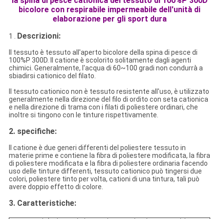
la spina di pesce cationica del tessuto di 100%P 300D
bicolore con respirabile impermeabile dell'unità di
elaborazione per gli sport dura
Descrizioni:
1 .
Il tessuto è tessuto all'aperto bicolore della spina di pesce di
100%P 300D. Il catione è scolorito solitamente dagli agenti
chimici. Generalmente, l'acqua di 60~100 gradi non condurrà a
sbiadirsi cationico del filato.
Il tessuto cationico non è tessuto resistente all'uso, è utilizzato
generalmente nella direzione del filo di ordito con seta cationica
e nella direzione di trama con i filati di poliestere ordinari, che
inoltre si tingono con le tinture rispettivamente.
2.
specifiche:
Il catione è due generi differenti del poliestere tessuto in
materie prime e contiene la fibra di poliestere modificata, la fibra
di poliestere modificata e la fibra di poliestere ordinaria facendo
uso delle tinture differenti, tessuto cationico può tingersi due
colori, poliestere tinto per volta, cationi di una tintura, tali può
avere doppio effetto di colore.
3.
Caratteristiche: