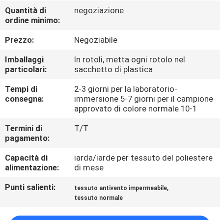
CONTROLLO
Quantità di
negoziazione
ordine minimo:
DI
QUALITÀ
Prezzo:
Negoziabile
Imballaggi
In rotoli, metta ogni rotolo nel
CONTATTICI
particolari:
sacchetto di plastica
Tempi di
2-3 giorni per la laboratorio-
consegna:
immersione 5-7 giorni per il campione
NOTIZIE
approvato di colore normale 10-1
Termini di
T/T
CASI
pagamento:
Capacità di
iarda/iarde per tessuto del poliestere
COMPANY
alimentazione:
di mese
NEWS
Punti salienti:
,
tessuto antivento impermeabile
tessuto normale
MAPPA