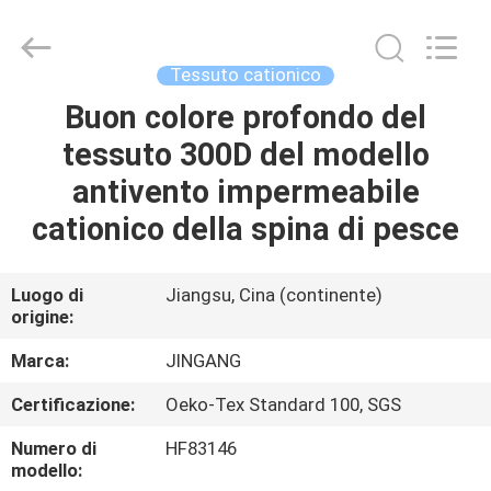
Suzhou
Jingang
Textile
Co.,Ltd.
All
Tessuto cationico
Rights
Reserved.
Buon colore profondo del
CASA
tessuto 300D del modello
PRODOTTI
antivento impermeabile
cationico della spina di pesce
CIRCA
NOI
Luogo di
Jiangsu, Cina (continente)
origine:
GIRO
Marca:
JINGANG
DELLA
Certificazione:
Oeko-Tex Standard 100, SGS
FABBRICA
Numero di
HF83146
modello: