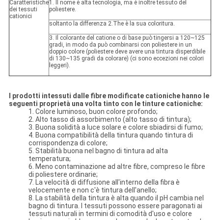
Caratteristiche
1. Il nome è alta tecnologia, ma è inoltre tessuto del
dei tessuti
poliestere.
cationici
soltanto la differenza 2.The è la sua coloritura.
3. Il colorante del catione o di base può tingersi a 120~125
gradi, in modo da può combinarsi con poliestere in un
doppio colore (poliestere deve avere una tintura disperdibile
di 130~135 gradi da colorare) (ci sono eccezioni nei colori
leggeri).
I prodotti intessuti dalle fibre modificate cationiche hanno le
seguenti proprietà una volta tinto con le tinture cationiche:
1. Colore luminoso, buon colore profondo;
2. Alto tasso di assorbimento (alto tasso di tintura);
3. Buona solidità a luce solare e colore sbiadirsi di fumo;
4. Buona compatibilità della tintura quando tintura di
corrispondenza di colore;
5. Stabilità buona nel bagno di tintura ad alta
temperatura;
6. Meno contaminazione ad altre fibre, compreso le fibre
di poliestere ordinarie;
7. La velocità di diffusione all'interno della fibra è
velocemente e non c'è tintura dell'anello;
8. La stabilità della tintura è alta quando il pH cambia nel
bagno di tintura. I tessuti possono essere paragonati ai
tessuti naturali in termini di comodità d'uso e colore