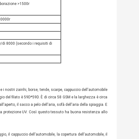
aborazione >1500r
20000r
di 8000 (secondo i requisiti di
 i nostri zainhi, borse, tende, scarpe, cappuccio dell'automobile
io del filato è 59D*59D. È di circa 58 GSM e la larghezza è circa
aperto, il sacco a pelo dell'aria, sofà dell'aria della spiaggia. E
e la protezione UV. Così questo tessuto ha buona resistenza allo
, il cappuccio dell'automobile, la copertura dell'automobile, il