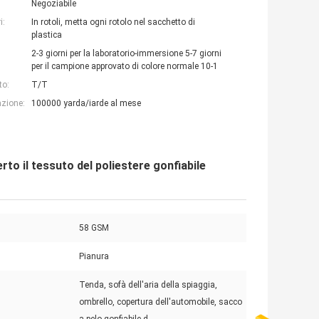
Negoziabile
i:
In rotoli, metta ogni rotolo nel sacchetto di
plastica
2-3 giorni per la laboratorio-immersione 5-7 giorni
per il campione approvato di colore normale 10-1
to:
T/T
azione:
100000 yarda/iarde al mese
rto il tessuto del poliestere gonfiabile
58 GSM
Pianura
Tenda, sofà dell'aria della spiaggia,
ombrello, copertura dell'automobile, sacco