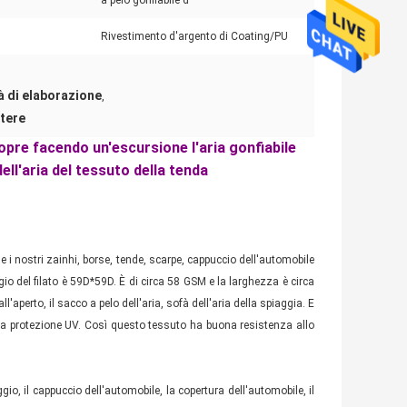
a pelo gonfiabile d
Rivestimento d'argento di Coating/PU
,
à di elaborazione
,
stere
opre facendo un'escursione l'aria gonfiabile
ell'aria del tessuto della tenda
 i nostri zainhi, borse, tende, scarpe, cappuccio dell'automobile
io del filato è 59D*59D. È di circa 58 GSM e la larghezza è circa
aperto, il sacco a pelo dell'aria, sofà dell'aria della spiaggia. E
e la protezione UV. Così questo tessuto ha buona resistenza allo
, il cappuccio dell'automobile, la copertura dell'automobile, il