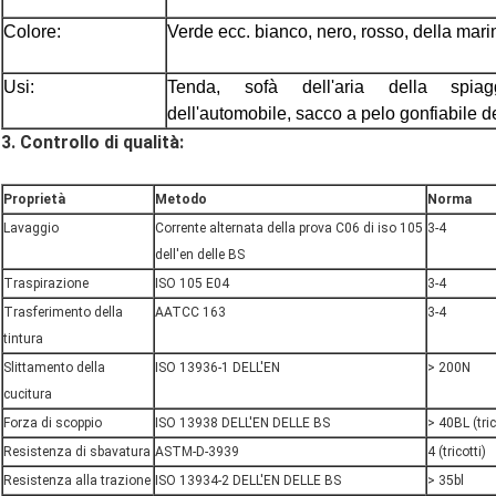
Colore:
Verde ecc. bianco, nero, rosso, della marina
Usi:
Tenda, sofà dell'aria della spiag
dell'automobile, sacco a pelo gonfiabile de
3.
Controllo di qualità:
Proprietà
Metodo
Norma
Lavaggio
Corrente alternata della prova C06 di iso 105
3-4
dell'en delle BS
Traspirazione
ISO 105 E04
3-4
Trasferimento della
AATCC 163
3-4
tintura
Slittamento della
ISO 13936-1 DELL'EN
> 200N
cucitura
Forza di scoppio
ISO 13938 DELL'EN DELLE BS
> 40BL (tric
Resistenza di sbavatura
ASTM-D-3939
4 (tricotti)
Resistenza alla trazione
ISO 13934-2 DELL'EN DELLE BS
> 35bl