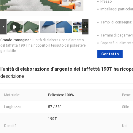
Prezzo:
Imballaggi particolar
Tempi di consegna:
Termini di pagamen
Grande immagine :
l'unità di elaborazione d'argento
Capacità di aliment
del taffettà 190T ha ricoperto il tessuto del poliestere
gonfiabile
Contatto
l'unità di elaborazione d'argento del taffettà 190T ha ricope
descrizione
Materiale:
Poliestere 100%
Peso:
Larghezza:
57 / 58"
Stile:
190T
Densità:
Usi: