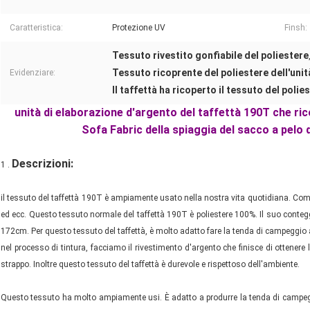
Caratteristica:
Protezione UV
Finsh:
Tessuto rivestito gonfiabile del poliestere
Tessuto ricoprente del poliestere dell'unit
Evidenziare:
Il taffettà ha ricoperto il tessuto del polie
unità di elaborazione d'argento del taffettà 190T che ric
Sofa Fabric della spiaggia del sacco a pelo d
Descrizioni:
1 .
il tessuto del taffettà 190T è ampiamente usato nella nostra vita quotidiana. Come
ed ecc. Questo tessuto normale del taffettà 190T è poliestere 100%. Il suo contegg
172cm. Per questo tessuto del taffettà, è molto adatto fare la tenda di campeggio all'
nel processo di tintura, facciamo il rivestimento d'argento che finisce di ottener
strappo. Inoltre questo tessuto del taffettà è durevole e rispettoso dell'ambiente.
Questo tessuto ha molto ampiamente usi. È adatto a produrre la tenda di campeggio