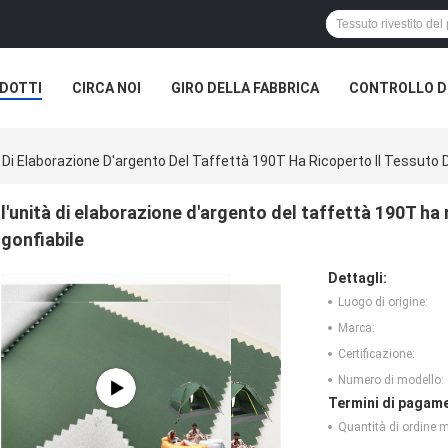
DOTTI
CIRCA NOI
GIRO DELLA FABBRICA
CONTROLLO DI
A SOCIETÀ
à Di Elaborazione D'argento Del Taffettà 190T Ha Ricoperto Il Tessuto D
l'unità di elaborazione d'argento del taffettà 190T ha 
gonfiabile
Dettagli:
Luogo di origine:
Marca:
Certificazione:
Numero di modello:
Termini di pagame
Quantità di ordine 