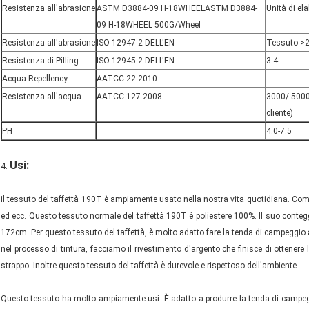
Resistenza all'abrasione
ASTM D3884-09 H-18WHEELASTM D3884-
Unità di el
09 H-18WHEEL 500G/Wheel
Resistenza all'abrasione
ISO 12947-2 DELL'EN
Tessuto >
Resistenza di Pilling
ISO 12945-2 DELL'EN
3-4
Acqua Repellency
AATCC-22-2010
Resistenza all'acqua
AATCC-127-2008
3000/ 5000/
cliente)
PH
4.0-7.5
Usi:
4.
il tessuto del taffettà 190T è ampiamente usato nella nostra vita quotidiana. Come
ed ecc. Questo tessuto normale del taffettà 190T è poliestere 100%. Il suo contegg
172cm. Per questo tessuto del taffettà, è molto adatto fare la tenda di campeggio all'
nel processo di tintura, facciamo il rivestimento d'argento che finisce di ottener
strappo. Inoltre questo tessuto del taffettà è durevole e rispettoso dell'ambiente.
Questo tessuto ha molto ampiamente usi. È adatto a produrre la tenda di campeggio