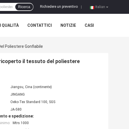
Richiedere un preventivo
Ricerca
|
Italian
 QUALITÀ
CONTATTICI
NOTIZIE
CASI
el Poliestere Gonfiabile
ricoperto il tessuto del poliestere
Jiangsu, Cina (continente)
JINGANG
Oeko-Tex Standard 100, SGS
JA-580
nto e spedizione:
minimo:
Mtrs 1000