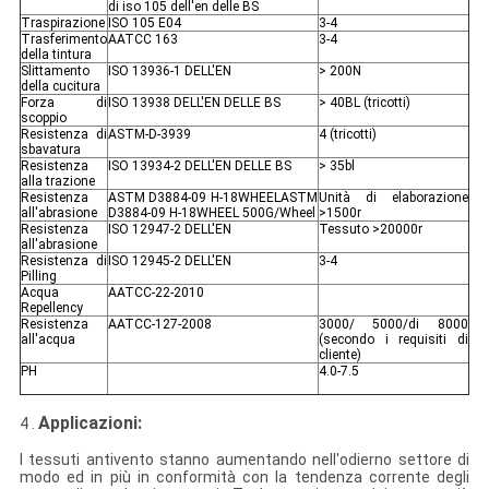
di iso 105 dell'en delle BS
Traspirazione
ISO 105 E04
3-4
Trasferimento
AATCC 163
3-4
della tintura
Slittamento
ISO 13936-1 DELL'EN
> 200N
della cucitura
Forza di
ISO 13938 DELL'EN DELLE BS
> 40BL (tricotti)
scoppio
Resistenza di
ASTM-D-3939
4 (tricotti)
sbavatura
Resistenza
ISO 13934-2 DELL'EN DELLE BS
> 35bl
alla trazione
Resistenza
ASTM D3884-09 H-18WHEELASTM
Unità di elaborazione
all'abrasione
D3884-09 H-18WHEEL 500G/Wheel
>1500r
Resistenza
ISO 12947-2 DELL'EN
Tessuto >20000r
all'abrasione
Resistenza di
ISO 12945-2 DELL'EN
3-4
Pilling
Acqua
AATCC-22-2010
Repellency
Resistenza
AATCC-127-2008
3000/ 5000/di 8000
all'acqua
(secondo i requisiti di
cliente)
PH
4.0-7.5
Applicazioni:
4 .
I tessuti antivento stanno aumentando nell'odierno settore di
modo ed in più in conformità con la tendenza corrente degli