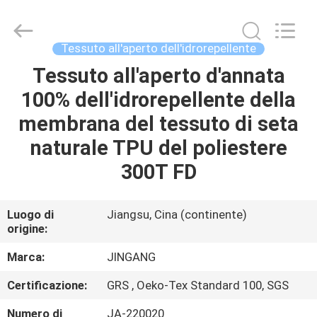
Suzhou
Jingang
Textile
Co.,Ltd.
All
Tessuto all'aperto dell'idrorepellente
Rights
Reserved.
Tessuto all'aperto d'annata
CASA
100% dell'idrorepellente della
PRODOTTI
membrana del tessuto di seta
naturale TPU del poliestere
CIRCA
300T FD
NOI
Luogo di
Jiangsu, Cina (continente)
origine:
GIRO
DELLA
Marca:
JINGANG
FABBRICA
Certificazione:
GRS , Oeko-Tex Standard 100, SGS
Numero di
JA-220020