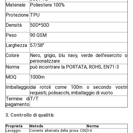
Materiale
Poliestere 100%
Protezione
TPU
Densità
50D*50D
Peso
90 GSM
Larghezza
57/58"
Colore
Nero, grigio, blu navy, verde dell'esercito o
personalizzare
Norma
può incontrare la PORTATA, ROHS, EN71-3
MOQ
1000m
Imballaggio
dai rotoli come 100m o secondo vostri
requisiti, polisacchi, imballaggio di vuoto
Termine di
T/T
pagamento
3.
Controllo di qualità:
Proprietà
Metodo
Norma
Lavaggio
Corrente alternata della prova C06
3-4