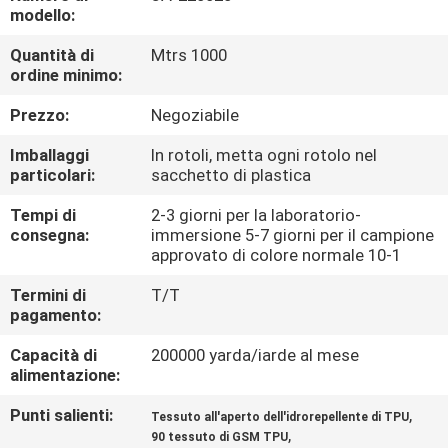
CONTROLLO
modello:
DI
Quantità di
Mtrs 1000
ordine minimo:
QUALITÀ
Prezzo:
Negoziabile
CONTATTICI
Imballaggi
In rotoli, metta ogni rotolo nel
particolari:
sacchetto di plastica
NOTIZIE
Tempi di
2-3 giorni per la laboratorio-
consegna:
immersione 5-7 giorni per il campione
approvato di colore normale 10-1
CASI
Termini di
T/T
pagamento:
COMPANY
Capacità di
200000 yarda/iarde al mese
NEWS
alimentazione:
Punti salienti:
,
Tessuto all'aperto dell'idrorepellente di TPU
MAPPA
,
90 tessuto di GSM TPU