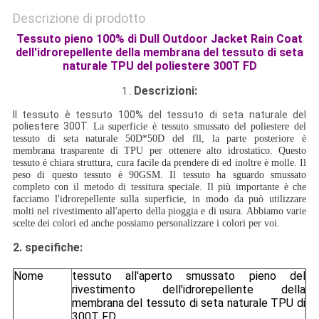
Descrizione di prodotto
Tessuto pieno 100% di Dull Outdoor Jacket Rain Coat
dell'idrorepellente della membrana del tessuto di seta
naturale TPU del poliestere 300T FD
Descrizioni:
1 .
Il tessuto è tessuto 100% del tessuto di seta naturale del
poliestere 300T.
La superficie è tessuto smussato del poliestere del
tessuto di seta naturale 50D*50D del fll, la parte posteriore è
membrana trasparente di TPU per ottenere alto idrostatico. Questo
tessuto è chiara struttura, cura facile da prendere di ed inoltre è molle. Il
peso di questo tessuto è 90GSM. Il tessuto ha sguardo smussato
completo con il metodo di tessitura speciale. Il più importante è che
facciamo l'idrorepellente sulla superficie, in modo da può utilizzare
molti nel rivestimento all'aperto della pioggia e di usura. Abbiamo varie
scelte dei colori ed anche possiamo personalizzare i colori per voi.
2.
specifiche:
Nome
tessuto all'aperto smussato pieno del
rivestimento dell'idrorepellente della
membrana del tessuto di seta naturale TPU di
300T FD