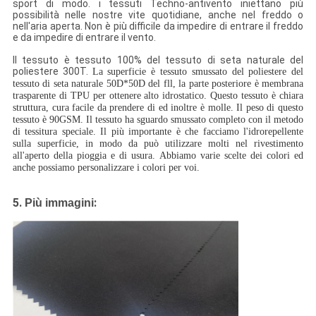
sport di modo. i tessuti Techno-antivento iniettano più
possibilità nelle nostre vite quotidiane, anche nel freddo o
nell'aria aperta. Non è più difficile da impedire di entrare il freddo
e da impedire di entrare il vento.
Il tessuto è tessuto 100% del tessuto di seta naturale del
poliestere 300T.
La superficie è tessuto smussato del poliestere del
tessuto di seta naturale 50D*50D del fll, la parte posteriore è membrana
trasparente di TPU per ottenere alto idrostatico. Questo tessuto è chiara
struttura, cura facile da prendere di ed inoltre è molle. Il peso di questo
tessuto è 90GSM. Il tessuto ha sguardo smussato completo con il metodo
di tessitura speciale. Il più importante è che facciamo l'idrorepellente
sulla superficie, in modo da può utilizzare molti nel rivestimento
all'aperto della pioggia e di usura. Abbiamo varie scelte dei colori ed
anche possiamo personalizzare i colori per voi.
5.
:
Più immagini