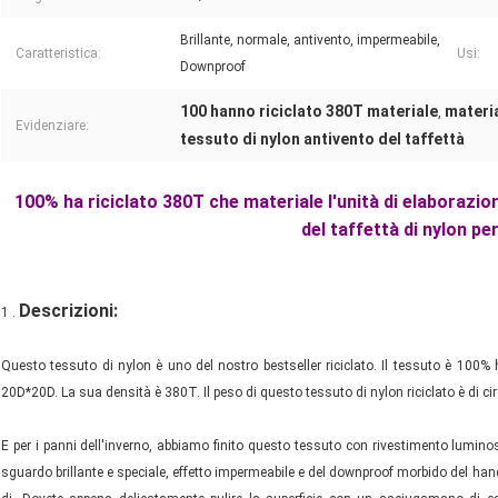
Brillante, normale, antivento, impermeabile,
Caratteristica:
Usi:
Downproof
100 hanno riciclato 380T materiale
materia
,
Evidenziare:
tessuto di nylon antivento del taffettà
100% ha riciclato 380T che materiale l'unità di elaborazio
del taffettà di nylon per
Descrizioni:
1 .
Questo tessuto di nylon è uno del nostro bestseller riciclato. Il tessuto è 100% ha
20D*20D. La sua densità è 380T. Il peso di questo tessuto di nylon riciclato è di c
E per i panni dell'inverno, abbiamo finito questo tessuto con rivestimento lumino
sguardo brillante e speciale, effetto impermeabile e del downproof morbido del hand