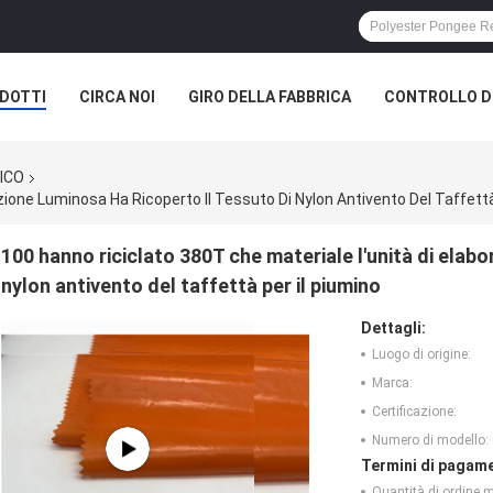
DOTTI
CIRCA NOI
GIRO DELLA FABBRICA
CONTROLLO DI
A SOCIETÀ
TICO
zione Luminosa Ha Ricoperto Il Tessuto Di Nylon Antivento Del Taffettà
100 hanno riciclato 380T che materiale l'unità di elabo
nylon antivento del taffettà per il piumino
Dettagli:
Luogo di origine:
Marca:
Certificazione:
Numero di modello:
Termini di pagame
Quantità di ordine 