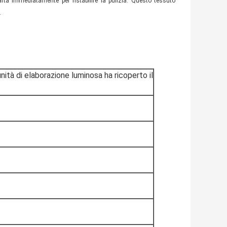
rta immediatamente per ristabilire la pulizia. Questo tessuto
.
nità di elaborazione luminosa ha ricoperto il