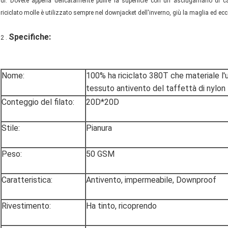
di. Dovete appena delicatamente pulire la superficie con un asciugamano di ca
riciclato molle è utilizzato sempre nel downjacket dell'inverno, giù la maglia ed ecc
Specifiche:
2 .
Nome:
100% ha riciclato 380T che materiale l'u
tessuto antivento del taffettà di nylon
Conteggio del filato:
20D*20D
Stile:
Pianura
Peso:
50 GSM
Caratteristica:
Antivento, impermeabile, Downproof
Rivestimento:
Ha tinto, ricoprendo