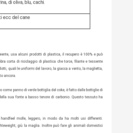
a, di oliva, blu, cachi.
iti ecc del cane
iente, usa alcuni prodotti di plastica, il recupero è 100% e può
a corta di riciclaggio di plastica che torce, filante e tessente
tti, quali le uniformi del lavoro, la giacca a vento, la maglietta,
ato ancora.
come panno di verde bottiglia del coke, è fatto dalle bottiglie di
 della sua fonte a basso tenore di carbonio. Questo tessuto ha
andfeel molle, leggero, in modo da ha molti usi differenti.
hteweight, giù la maglia. Inoltre può fare gli animali domestici