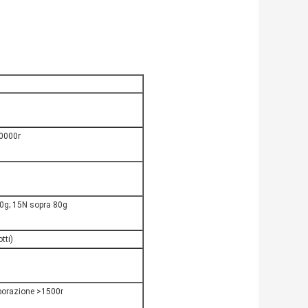
0000r
0g; 15N sopra 80g
tti)
aborazione >1500r