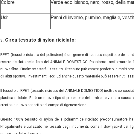
Colore:
Verde ecc. bianco, nero, rosso, della marin
Usi:
Panni di inverno, piumino, maglia e, vest
Circa tessuto di nylon riciclato:
3 .
RPET (tessuto riciclato del poliestere) è un genere di tessuto rispettoso dell'amb
essere riciclato nella fibra dell'ANIMALE DOMESTICO. Possiamo trasformare la fibr
nuova fibra. Finalmente sarà il tessuto. Il tessuto può essere prodotto in molti prodo
gli abiti sportivi, i rivestimenti, ecc. Ed anche questo materiale può essere riutilizz
Il tessuto di RPET (tessuto riciclato dell'ANIMALE DOMESTICO) inoltre è conosciuto 
plastica riciclate. Ed è un nuovo tipo di protezione dell'ambiente verde a causa
creato un nuovo concetto nel campo di rigenerazione.
Questo 100% tessuto di nylon della poliammide riciclato pre-consumatore ha h
Pricipalmente è utilizzato nei tessuti degli indumenti, come il downjacket del lig
durare. perché è durevole.