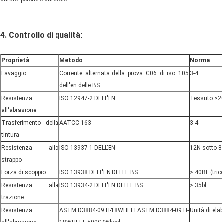
4. Controllo di qualità
:
Proprietà
Metodo
Norma
Lavaggio
Corrente alternata della prova C06 di iso 105
3-4
dell'en delle BS
Resistenza
ISO 12947-2 DELL'EN
Tessuto >2
all'abrasione
Trasferimento della
AATCC 163
3-4
tintura
Resistenza allo
ISO 13937-1 DELL'EN
12N sotto 8
strappo
Forza di scoppio
ISO 13938 DELL'EN DELLE BS
> 40BL (trico
Resistenza alla
ISO 13934-2 DELL'EN DELLE BS
> 35bl
trazione
Resistenza
ASTM D3884-09 H-18WHEELASTM D3884-09 H-
Unità di el
all'abrasione
18WHEEL 500G/Wheel