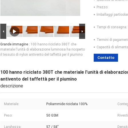
Prezzo:
Imballaggi particolar
Tempi di consegna:
Termini di pagamen
Grande immagine :
100 hanno riciclato 380T che
Capacità di aliment
materiale l'unità di elaborazione luminosa ha ricoperto
il tessuto di nylon antivento del taffettà per il piumino
Contatto
100 hanno riciclato 380T che materiale l'unità di elaborazio
antivento del taffettà per il piumino
descrizione
Materiale:
Poliammide riciclata 100%
Contegg
Peso:
50 GSM
Rivest
Larghezza:
57 / 58"
Densit