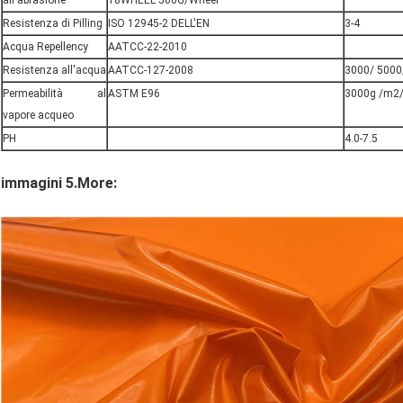
Resistenza di Pilling
ISO 12945-2 DELL'EN
3-4
Acqua Repellency
AATCC-22-2010
Resistenza all'acqua
AATCC-127-2008
3000/ 5000/d
Permeabilità al
ASTM E96
3000g /m2/
vapore acqueo
PH
4.0-7.5
immagini 5.More: