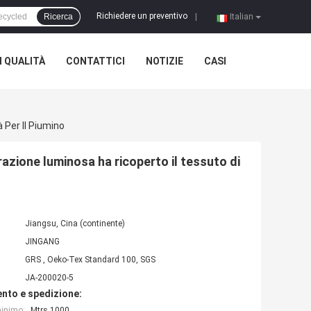
Richiedere un preventivo
Ricerca
|
Italian
 QUALITÀ
CONTATTICI
NOTIZIE
CASI
 Per Il Piumino
razione luminosa ha ricoperto il tessuto di
Jiangsu, Cina (continente)
JINGANG
GRS , Oeko-Tex Standard 100, SGS
JA-200020-5
nto e spedizione:
minimo:
Mtrs 1000