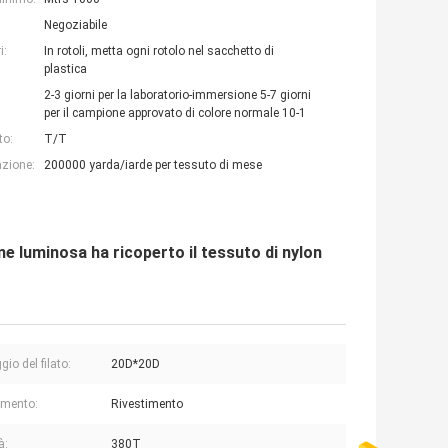
Negoziabile
i:
In rotoli, metta ogni rotolo nel sacchetto di
plastica
2-3 giorni per la laboratorio-immersione 5-7 giorni
per il campione approvato di colore normale 10-1
to:
T/T
azione:
200000 yarda/iarde per tessuto di mese
ne luminosa ha ricoperto il tessuto di nylon
io del filato:
20D*20D
imento:
Rivestimento
à:
380T