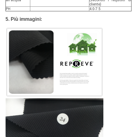
all'acqua
(secondo i requisiti di
cliente)
PH
4.0-7.5
:
5. Più immagini