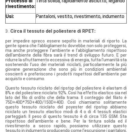
Processo di
Tinta solida, rapidamente asciutto, legando
rivestimento:
Usi:
Pantaloni, vestito, rivestimento, indumento
Circa il tessuto del poliestere di RPET:
3 .
per impedire spreco essere sepolto in materiali di riporto. La
gente spera che l'abbigliamento dovrebbe non solo proteggersi,
ma anche proteggere l'ambiente e l'abbigliamento rispettoso
dell'ambiente della fibra sarà il trend di sviluppo futuro. E per
ridurre la sfruttamento eccessiva di energia, tutta l'umanità sta
sostenendo l'uso dei materiali riciclati, particolarmente la più
giovane generazione che sono più in condizioni ambientali
coscienti e preferiscono i prodotti rispettosi dell'ambiente per
acquisto e consumo.
Questo tessuto riciclato del ripstop del poliestere è elastam di
8% e del poliestere riciclato 92%. Così ha effetto elastico sia nel
lato del filo di ordito che della trama. Il conteggio del filato è
75D+40D*75D+40D/150D+40D. Così chiamiamo solitamente
questo tessuto riciclato del poyester del ripstop abbiamo
riciclato un tessuto elastico modi di 4 o di 4 tessuti elastici
parteggiati. Il peso di questo tessuto è di circa 135 GSM. Sta
rispettoso dell'ambiente e bene. Per la tintura solida ed il
rivestimento a secco rapido, possiamo utilizzare questo
tessuto in indumento producendo come l'escursione i pantaloni,