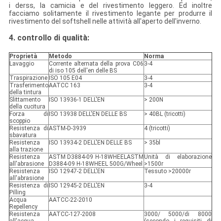
i derss, la camicia e del rivestimento leggero. Ed inoltre
facciamo solitamente il rivestimento legante per produrre il
rivestimento del softshell nelle attività all'aperto dell'inverno.
4. controllo di qualità:
Proprietà
Metodo
Norma
Lavaggio
Corrente alternata della prova C06
3-4
di iso 105 dell'en delle BS
Traspirazione
ISO 105 E04
3-4
Trasferimento
AATCC 163
3-4
della tintura
Slittamento
ISO 13936-1 DELL'EN
> 200N
della cucitura
Forza di
ISO 13938 DELL'EN DELLE BS
> 40BL (tricotti)
scoppio
Resistenza di
ASTM-D-3939
4 (tricotti)
sbavatura
Resistenza
ISO 13934-2 DELL'EN DELLE BS
> 35bl
alla trazione
Resistenza
ASTM D3884-09 H-18WHEELASTM
Unità di elaborazione
all'abrasione
D3884-09 H-18WHEEL 500G/Wheel
>1500r
Resistenza
ISO 12947-2 DELL'EN
Tessuto >20000r
all'abrasione
Resistenza di
ISO 12945-2 DELL'EN
3-4
Pilling
Acqua
AATCC-22-2010
Repellency
Resistenza
AATCC-127-2008
3000/ 5000/di 8000