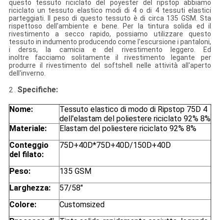
questo tessuto riciclato del poyester del ripstop abbiamo
riciclato un tessuto elastico modi di 4 o di 4 tessuti elastici
parteggiati. Il peso di questo tessuto è di circa 135 GSM. Sta
rispettoso dell'ambiente e bene. Per la tintura solida ed il
rivestimento a secco rapido, possiamo utilizzare questo
tessuto in indumento producendo come l'escursione i pantaloni,
i derss, la camicia e del rivestimento leggero. Ed
inoltre facciamo solitamente il rivestimento legante per
produrre il rivestimento del softshell nelle attività all'aperto
dell'inverno.
Specifiche
:
2 .
Nome:
Tessuto elastico di modo di Ripstop 75D 4
dell'elastam del poliestere riciclato 92% 8%
Materiale:
Elastam del poliestere riciclato 92% 8%
Conteggio
75D+40D*75D+40D/150D+40D
del filato:
Peso:
135 GSM
Larghezza:
57/58"
Colore:
Customsized