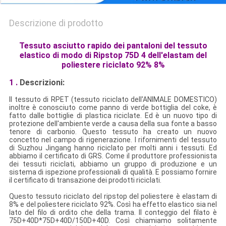
Descrizione di prodotto
Tessuto asciutto rapido dei pantaloni del tessuto
elastico di modo di Ripstop 75D 4 dell'elastam del
poliestere riciclato 92% 8%
1 .
Descrizioni:
Il tessuto di RPET (tessuto riciclato dell'ANIMALE DOMESTICO)
inoltre è conosciuto come panno di verde bottiglia del coke, è
fatto dalle bottiglie di plastica riciclate. Ed è un nuovo tipo di
protezione dell'ambiente verde a causa della sua fonte a basso
tenore di carbonio. Questo tessuto ha creato un nuovo
concetto nel campo di rigenerazione. I rifornimenti del tessuto
di Suzhou Jingang hanno riciclato per molti anni i tessuti. Ed
abbiamo il certificato di GRS. Come il produttore professionista
dei tessuti riciclati, abbiamo un gruppo di produzione e un
sistema di ispezione professionali di qualità. E possiamo fornire
il certificato di transazione dei prodotti riciclati.
Questo tessuto riciclato del ripstop del poliestere è elastam di
8% e del poliestere riciclato 92%. Così ha effetto elastico sia nel
lato del filo di ordito che della trama. Il conteggio del filato è
75D+40D*75D+40D/150D+40D. Così chiamiamo solitamente