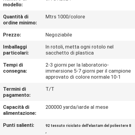
CONTROLLO
modello:
DI
Quantità di
Mtrs 1000/colore
ordine minimo:
QUALITÀ
Prezzo:
Negoziabile
CONTATTICI
Imballaggi
In rotoli, metta ogni rotolo nel
particolari:
sacchetto di plastica
NOTIZIE
Tempi di
2-3 giorni per la laboratorio-
consegna:
immersione 5-7 giorni per il campione
approvato di colore normale 10-1
CASI
Termini di
T/T
pagamento:
COMPANY
Capacità di
200000 yarda/iarde al mese
NEWS
alimentazione:
Punti salienti:
92 tessuto riciclato dell'elastam del poliestere 8
MAPPA
,