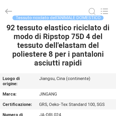
Suzhou
Jingang
Textile
Co.,Ltd.
All
Tessuto riciclato dell'ANIMALE DOMESTICO
Rights
Reserved.
92 tessuto elastico riciclato di
CASA
modo di Ripstop 75D 4 del
PRODOTTI
tessuto dell'elastam del
poliestere 8 per i pantaloni
CIRCA
asciutti rapidi
NOI
Luogo di
Jiangsu, Cina (continente)
origine:
GIRO
DELLA
Marca:
JINGANG
FABBRICA
Certificazione:
GRS, Oeko-Tex Standard 100, SGS
Numero di
JA-DRL024