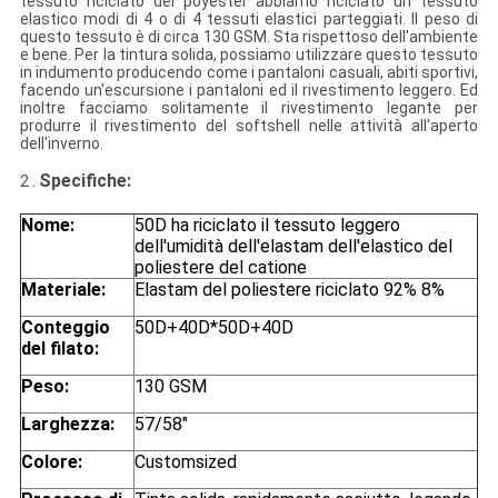
tessuto riciclato del poyester abbiamo riciclato un tessuto
elastico modi di 4 o di 4 tessuti elastici parteggiati. Il peso di
questo tessuto è di circa 130 GSM. Sta rispettoso dell'ambiente
e bene. Per la tintura solida, possiamo utilizzare questo tessuto
in indumento producendo come i pantaloni casuali, abiti sportivi,
facendo un'escursione i pantaloni ed il rivestimento leggero. Ed
inoltre facciamo solitamente il rivestimento legante per
produrre il rivestimento del softshell nelle attività all'aperto
dell'inverno.
Specifiche
:
2 .
Nome:
50D ha riciclato il tessuto leggero
dell'umidità dell'elastam dell'elastico del
poliestere del catione
Materiale:
Elastam del poliestere riciclato 92% 8%
Conteggio
50D+40D*50D+40D
del filato:
Peso:
130 GSM
Larghezza:
57/58"
Colore:
Customsized