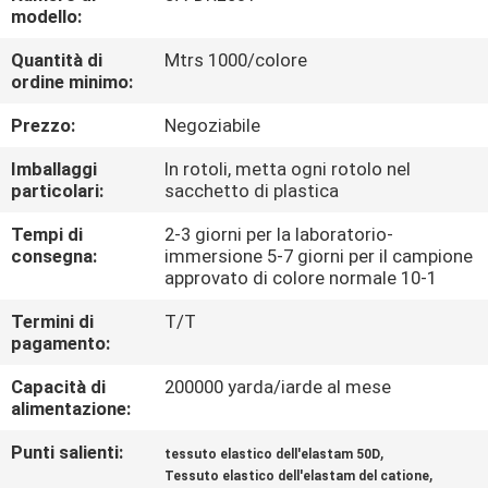
CONTROLLO
modello:
DI
Quantità di
Mtrs 1000/colore
ordine minimo:
QUALITÀ
Prezzo:
Negoziabile
CONTATTICI
Imballaggi
In rotoli, metta ogni rotolo nel
particolari:
sacchetto di plastica
NOTIZIE
Tempi di
2-3 giorni per la laboratorio-
consegna:
immersione 5-7 giorni per il campione
approvato di colore normale 10-1
CASI
Termini di
T/T
pagamento:
COMPANY
Capacità di
200000 yarda/iarde al mese
NEWS
alimentazione:
Punti salienti:
,
tessuto elastico dell'elastam 50D
MAPPA
,
Tessuto elastico dell'elastam del catione