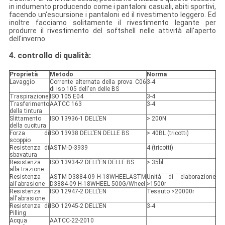
in indumento producendo come i pantaloni casuali, abiti sportivi,
facendo un'escursione i pantaloni ed il rivestimento leggero. Ed
inoltre facciamo solitamente il rivestimento legante per
produrre il rivestimento del softshell nelle attività all'aperto
dell'inverno.
4. controllo di qualità:
Proprietà
Metodo
Norma
Lavaggio
Corrente alternata della prova C06
3-4
di iso 105 dell'en delle BS
Traspirazione
ISO 105 E04
3-4
Trasferimento
AATCC 163
3-4
della tintura
Slittamento
ISO 13936-1 DELL'EN
> 200N
della cucitura
Forza di
ISO 13938 DELL'EN DELLE BS
> 40BL (tricotti)
scoppio
Resistenza di
ASTM-D-3939
4 (tricotti)
sbavatura
Resistenza
ISO 13934-2 DELL'EN DELLE BS
> 35bl
alla trazione
Resistenza
ASTM D3884-09 H-18WHEELASTM
Unità di elaborazione
all'abrasione
D3884-09 H-18WHEEL 500G/Wheel
>1500r
Resistenza
ISO 12947-2 DELL'EN
Tessuto >20000r
all'abrasione
Resistenza di
ISO 12945-2 DELL'EN
3-4
Pilling
Acqua
AATCC-22-2010