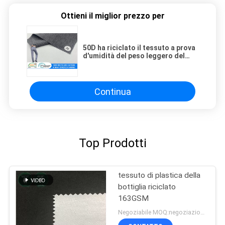
Ottieni il miglior prezzo per
50D ha riciclato il tessuto a prova
d'umidità del peso leggero del
tessuto dell'elastam dell'elastico
del poliestere del catione
Continua
Top Prodotti
tessuto di plastica della
bottiglia riciclato
163GSM
Negoziabile MOQ:negoziazione