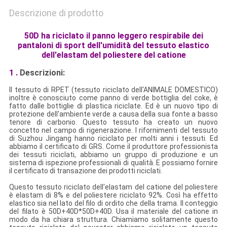
Descrizione di prodotto
50D ha riciclato il panno leggero respirabile dei
pantaloni di sport dell'umidità del tessuto elastico
dell'elastam del poliestere del catione
1 .
Descrizioni:
Il tessuto di RPET (tessuto riciclato dell'ANIMALE DOMESTICO)
inoltre è conosciuto come panno di verde bottiglia del coke, è
fatto dalle bottiglie di plastica riciclate. Ed è un nuovo tipo di
protezione dell'ambiente verde a causa della sua fonte a basso
tenore di carbonio. Questo tessuto ha creato un nuovo
concetto nel campo di rigenerazione. I rifornimenti del tessuto
di Suzhou Jingang hanno riciclato per molti anni i tessuti. Ed
abbiamo il certificato di GRS. Come il produttore professionista
dei tessuti riciclati, abbiamo un gruppo di produzione e un
sistema di ispezione professionali di qualità. E possiamo fornire
il certificato di transazione dei prodotti riciclati.
Questo tessuto riciclato dell'elastam del catione del poliestere
è elastam di 8% e del poliestere riciclato 92%. Così ha effetto
elastico sia nel lato del filo di ordito che della trama. Il conteggio
del filato è 50D+40D*50D+40D. Usa il materiale del catione in
modo da ha chiara struttura. Chiamiamo solitamente questo