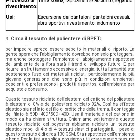
Processo di
Tinta solida, rapidamente asciutto, legando
rivestimento:
Usi:
Escursione dei pantaloni, pantaloni casuali,
abiti sportivi, rivestimento, indumento
Circa il tessuto del poliestere di RPET:
3 .
per impedire spreco essere sepolto in materiali di riporto. La
gente spera che l'abbigliamento dovrebbe non solo proteggersi,
ma anche proteggere l'ambiente e l'abbigliamento rispettoso
dell'ambiente della fibra sarà il trend di sviluppo futuro. E per
ridurre la sfruttamento eccessiva di energia, tutta l'umanità sta
sostenendo l'uso dei materiali riciclati, particolarmente la più
giovane generazione che sono più in condizioni ambientali
coscienti e preferiscono i prodotti rispettosi dell'ambiente per
acquisto e consumo.
Questo tessuto riciclato dell'elastam del catione del poliestere
è elastam di 8% e del poliestere riciclato 92%. Così ha effetto
elastico sia nel lato del filo di ordito che della trama. Il conteggio
del filato è 50D+40D*50D+40D. Usa il materiale del catione in
modo da ha chiara struttura. Chiamiamo solitamente questo
tessuto riciclato del poyester abbiamo riciclato un tessuto
elastico modi di 4 o di 4 tessuti elastici parteggiati. Il peso di
questo tessuto è di circa 130 GSM. Sta rispettoso dell'ambiente
e bene. Per la tintura solida, possiamo utilizzare questo tessuto