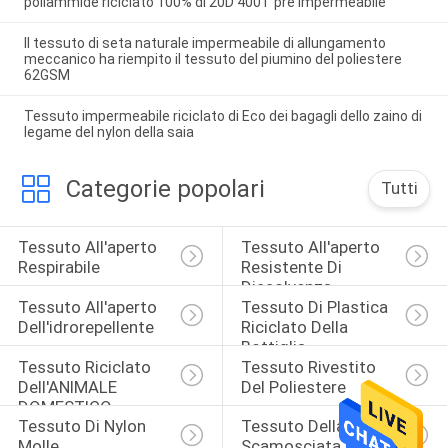
poliammide riciclato 100% di 20D 400T pre impermeabile
Il tessuto di seta naturale impermeabile di allungamento
meccanico ha riempito il tessuto del piumino del poliestere
62GSM
Tessuto impermeabile riciclato di Eco dei bagagli dello zaino di
legame del nylon della saia
Categorie popolari
Tutti
Tessuto All'aperto 
Tessuto All'aperto 
Respirabile
Resistente Di 
Dissolvenza
Tessuto All'aperto 
Tessuto Di Plastica 
Dell'idrorepellente
Riciclato Della 
Bottiglia
Tessuto Riciclato 
Tessuto Rivestito 
Dell'ANIMALE 
Del Poliestere
DOMESTICO
Tessuto Di Nylon 
Tessuto Della Pelle 
Molle
Scamosciata Del 