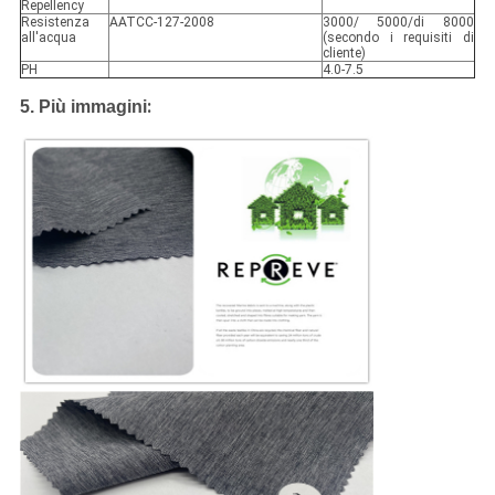
Repellency
Resistenza
AATCC-127-2008
3000/ 5000/di 8000
all'acqua
(secondo i requisiti di
cliente)
PH
4.0-7.5
:
5. Più immagini