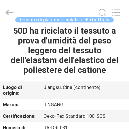
Suzhou
Jingang
Textile
Co.,Ltd.
All
Tessuto di plastica riciclato della bottiglia
Rights
Reserved.
50D ha riciclato il tessuto a
CASA
prova d'umidità del peso
PRODOTTI
leggero del tessuto
dell'elastam dell'elastico del
CIRCA
poliestere del catione
NOI
Luogo di
Jiangsu, Cina (continente)
origine:
GIRO
DELLA
Marca:
JINGANG
FABBRICA
Certificazione:
Oeko-Tex Standard 100, SGS
Numero di
JA-DRL031