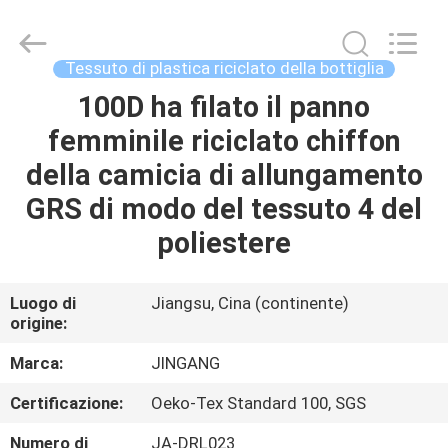
Suzhou
Jingang
Textile
Co.,Ltd.
All
Tessuto di plastica riciclato della bottiglia
Rights
Reserved.
100D ha filato il panno
CASA
femminile riciclato chiffon
PRODOTTI
della camicia di allungamento
GRS di modo del tessuto 4 del
CIRCA
poliestere
NOI
Luogo di
Jiangsu, Cina (continente)
origine:
GIRO
DELLA
Marca:
JINGANG
FABBRICA
Certificazione:
Oeko-Tex Standard 100, SGS
Numero di
JA-DRL023