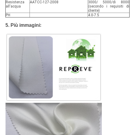
Resistenza
AATCC-127-2008
3000/ 5000/di 8000
all'acqua
(secondo i requisiti di
cliente)
PH
4.0-7.5
:
5. Più immagini