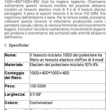
100D+40D*100D+40D. Così ha migliore tagliente. Chiamiamo
solitamente questo tessuto riciclato del poyester abbiamo
riciclato un tessuto elastico modi di 4 o di 4 tessuti elastici
parteggiati. Il peso di questo tessuto è di circa 150 GSM. Sta
rispettoso dell'ambiente e bene. Per la tintura solida, possiamo
utilizzare questo tessuto in indumento producendo come i
pantaloni casuali, i derss, la camicia femminile ed il rivestimento
leggero. Ed inoltre facciamo solitamente il rivestimento legante
per produrre il rivestimento del softshell nelle attività all'aperto
dell'inverno.
Specifiche
:
2 .
Nome:
Il tessuto riciclato 100D del poliestere ha
filato un tessuto elastico chiffon di 4 modi
Materiale:
Elastam del poliestere riciclato 92% 8%
Conteggio
100D+40D*100D+40D
del filato:
Peso:
150 GSM
Larghezza:
57/58"
Colore:
Customsized