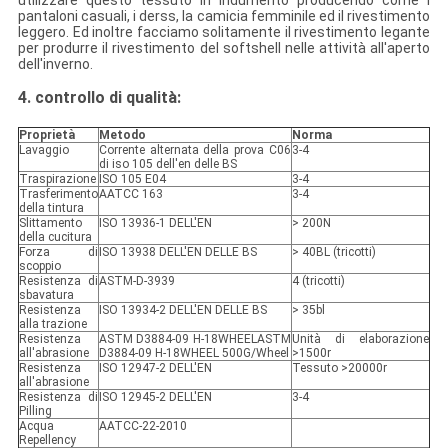
utilizzare questo tessuto in indumento producendo come i
pantaloni casuali, i derss, la camicia femminile ed il rivestimento
leggero. Ed inoltre facciamo solitamente il rivestimento legante
per produrre il rivestimento del softshell nelle attività all'aperto
dell'inverno.
4. controllo di qualità:
Proprietà
Metodo
Norma
Lavaggio
Corrente alternata della prova C06
3-4
di iso 105 dell'en delle BS
Traspirazione
ISO 105 E04
3-4
Trasferimento
AATCC 163
3-4
della tintura
Slittamento
ISO 13936-1 DELL'EN
> 200N
della cucitura
Forza di
ISO 13938 DELL'EN DELLE BS
> 40BL (tricotti)
scoppio
Resistenza di
ASTM-D-3939
4 (tricotti)
sbavatura
Resistenza
ISO 13934-2 DELL'EN DELLE BS
> 35bl
alla trazione
Resistenza
ASTM D3884-09 H-18WHEELASTM
Unità di elaborazione
all'abrasione
D3884-09 H-18WHEEL 500G/Wheel
>1500r
Resistenza
ISO 12947-2 DELL'EN
Tessuto >20000r
all'abrasione
Resistenza di
ISO 12945-2 DELL'EN
3-4
Pilling
Acqua
AATCC-22-2010
Repellency