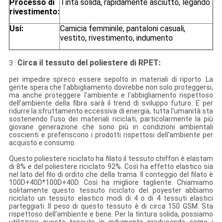
Processo di
Tinta solida, rapidamente asciutto, legando
rivestimento:
Usi:
Camicia femminile, pantaloni casuali,
vestito, rivestimento, indumento
Circa il tessuto del poliestere di RPET:
3 .
per impedire spreco essere sepolto in materiali di riporto. La
gente spera che l'abbigliamento dovrebbe non solo proteggersi,
ma anche proteggere l'ambiente e l'abbigliamento rispettoso
dell'ambiente della fibra sarà il trend di sviluppo futuro. E per
ridurre la sfruttamento eccessiva di energia, tutta l'umanità sta
sostenendo l'uso dei materiali riciclati, particolarmente la più
giovane generazione che sono più in condizioni ambientali
coscienti e preferiscono i prodotti rispettosi dell'ambiente per
acquisto e consumo.
Questo poliestere riciclato ha filato il tessuto chiffon è elastam
di 8% e del poliestere riciclato 92%. Così ha effetto elastico sia
nel lato del filo di ordito che della trama. Il conteggio del filato è
100D+40D*100D+40D. Così ha migliore tagliente. Chiamiamo
solitamente questo tessuto riciclato del poyester abbiamo
riciclato un tessuto elastico modi di 4 o di 4 tessuti elastici
parteggiati. Il peso di questo tessuto è di circa 150 GSM. Sta
rispettoso dell'ambiente e bene. Per la tintura solida, possiamo