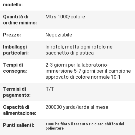
CONTROLLO
modello:
DI
Quantità di
Mtrs 1000/colore
ordine minimo:
QUALITÀ
Prezzo:
Negoziabile
CONTATTICI
Imballaggi
In rotoli, metta ogni rotolo nel
particolari:
sacchetto di plastica
NOTIZIE
Tempi di
2-3 giorni per la laboratorio-
consegna:
immersione 5-7 giorni per il campione
approvato di colore normale 10-1
CASI
Termini di
T/T
pagamento:
COMPANY
Capacità di
200000 yarda/iarde al mese
NEWS
alimentazione:
Punti salienti:
100D ha filato il tessuto riciclato chiffon del
poliestere
MAPPA
,