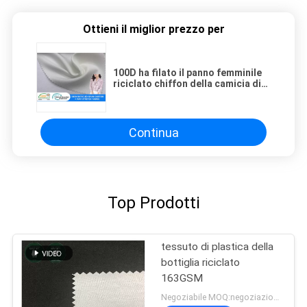
Ottieni il miglior prezzo per
100D ha filato il panno femminile
riciclato chiffon della camicia di
allungamento GRS di modo del
tessuto 4 del poliestere
Continua
Top Prodotti
tessuto di plastica della
bottiglia riciclato
163GSM
Negoziabile MOQ:negoziazione