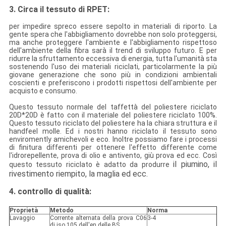
3. Circa il tessuto di RPET:
per impedire spreco essere sepolto in materiali di riporto.
La
gente spera che l'abbigliamento dovrebbe non solo proteggersi,
ma anche proteggere l'ambiente e l'abbigliamento rispettoso
dell'ambiente della fibra sarà il trend di sviluppo futuro.
E per
ridurre la sfruttamento eccessiva di energia, tutta l'umanità sta
sostenendo l'uso dei materiali riciclati, particolarmente la più
giovane generazione che sono più in condizioni ambientali
coscienti e preferiscono i prodotti rispettosi dell'ambiente per
acquisto e consumo.
Questo tessuto normale del taffettà del poliestere riciclato
20D*20D
è fatto con il materiale del poliestere riciclato 100%.
Questo tessuto riciclato del poliestere ha la chiara struttura e il
handfeel molle. Ed i nostri hanno riciclato il tessuto sono
enviromently amichevoli e eco. Inoltre possiamo fare i processi
di finitura differenti per ottenere l'effetto differente come
l'idrorepellente, prova di olio e antivento, giù prova ed ecc. Così
il piumino, il
questo tessuto riciclato è adatto da produrre
rivestimento riempito, la maglia ed ecc.
4. controllo di qualità:
Proprietà
Metodo
Norma
Lavaggio
Corrente alternata della prova C06
3-4
di iso 105 dell'en delle BS