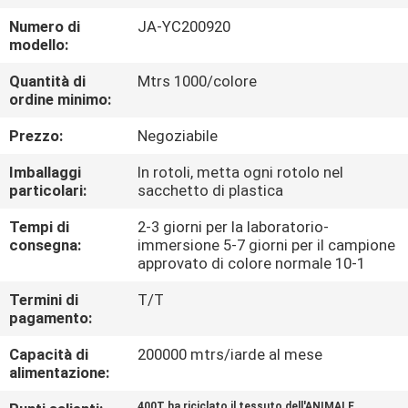
CONTROLLO
Numero di
JA-YC200920
DI
modello:
QUALITÀ
Quantità di
Mtrs 1000/colore
ordine minimo:
CONTATTICI
Prezzo:
Negoziabile
Imballaggi
In rotoli, metta ogni rotolo nel
NOTIZIE
particolari:
sacchetto di plastica
Tempi di
2-3 giorni per la laboratorio-
CASI
consegna:
immersione 5-7 giorni per il campione
approvato di colore normale 10-1
Termini di
T/T
COMPANY
pagamento:
NEWS
Capacità di
200000 mtrs/iarde al mese
alimentazione:
MAPPA
400T ha riciclato il tessuto dell'ANIMALE