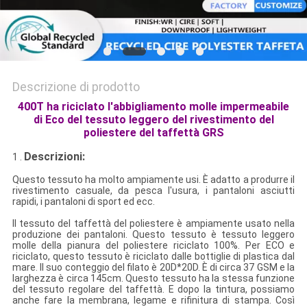
Descrizione di prodotto
400T ha riciclato l'abbigliamento molle impermeabile
di Eco del tessuto leggero del rivestimento del
poliestere del taffettà GRS
Descrizioni:
1 .
Questo tessuto ha molto ampiamente usi. È adatto a produrre il
rivestimento casuale, da pesca l'usura, i pantaloni asciutti
rapidi, i pantaloni di sport ed ecc.
Il tessuto del taffettà del poliestere è ampiamente usato nella
produzione dei pantaloni. Questo tessuto è tessuto leggero
molle della pianura del poliestere riciclato 100%. Per ECO e
riciclato, questo tessuto è riciclato dalle bottiglie di plastica dal
mare. Il suo conteggio del filato è 20D*20D. È di circa 37 GSM e la
larghezza è circa 145cm. Questo tessuto ha la stessa funzione
del tessuto regolare del taffettà. E dopo la tintura, possiamo
anche fare la membrana, legame e rifinitura di stampa. Così