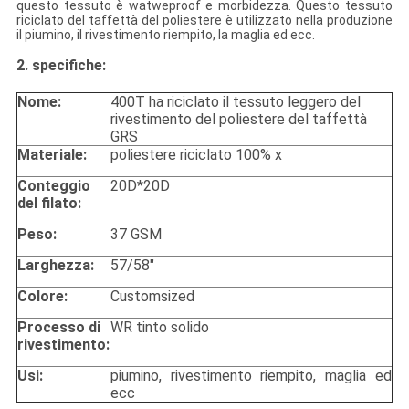
questo tessuto è watweproof e morbidezza. Questo tessuto
riciclato del taffettà del poliestere è utilizzato nella produzione
il piumino, il rivestimento riempito, la maglia
ed ecc.
2.
specifiche:
Nome:
400T ha riciclato il tessuto leggero del
rivestimento del poliestere del taffettà
GRS
Materiale:
poliestere riciclato 100% x
Conteggio
20D*20D
del filato:
Peso:
37 GSM
Larghezza:
57/58"
Colore:
Customsized
Processo di
WR tinto solido
rivestimento:
Usi:
piumino, rivestimento riempito, maglia ed
ecc