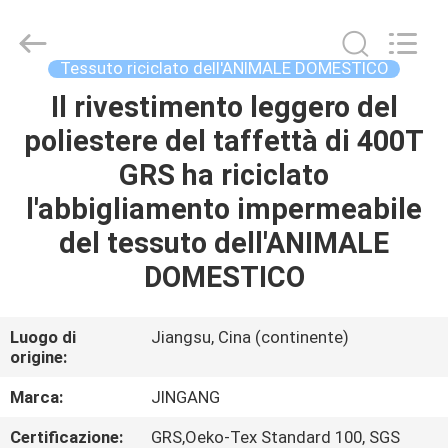
Suzhou
Jingang
Textile
Co.,Ltd.
All
Tessuto riciclato dell'ANIMALE DOMESTICO
Rights
Reserved.
Il rivestimento leggero del
CASA
poliestere del taffettà di 400T
PRODOTTI
GRS ha riciclato
l'abbigliamento impermeabile
CIRCA
del tessuto dell'ANIMALE
NOI
DOMESTICO
GIRO
Luogo di
Jiangsu, Cina (continente)
origine:
DELLA
FABBRICA
Marca:
JINGANG
Certificazione:
GRS,Oeko-Tex Standard 100, SGS