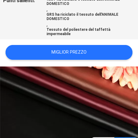
Punti salienti:
DOMESTICO
DEL
,
SITO
GRS ha riciclato il tessuto dell'ANIMALE
DOMESTICO
,
Tessuto del poliestere del taffettà
impermeabile
PRIVACY
POLICY
MIGLIOR PREZZO