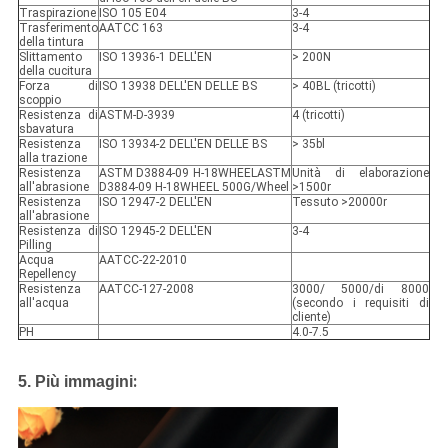
Traspirazione
ISO 105 E04
3-4
Trasferimento
AATCC 163
3-4
della tintura
Slittamento
ISO 13936-1 DELL'EN
> 200N
della cucitura
Forza di
ISO 13938 DELL'EN DELLE BS
> 40BL (tricotti)
scoppio
Resistenza di
ASTM-D-3939
4 (tricotti)
sbavatura
Resistenza
ISO 13934-2 DELL'EN DELLE BS
> 35bl
alla trazione
Resistenza
ASTM D3884-09 H-18WHEELASTM
Unità di elaborazione
all'abrasione
D3884-09 H-18WHEEL 500G/Wheel
>1500r
Resistenza
ISO 12947-2 DELL'EN
Tessuto >20000r
all'abrasione
Resistenza di
ISO 12945-2 DELL'EN
3-4
Pilling
Acqua
AATCC-22-2010
Repellency
Resistenza
AATCC-127-2008
3000/ 5000/di 8000
all'acqua
(secondo i requisiti di
cliente)
PH
4.0-7.5
:
5. Più immagini