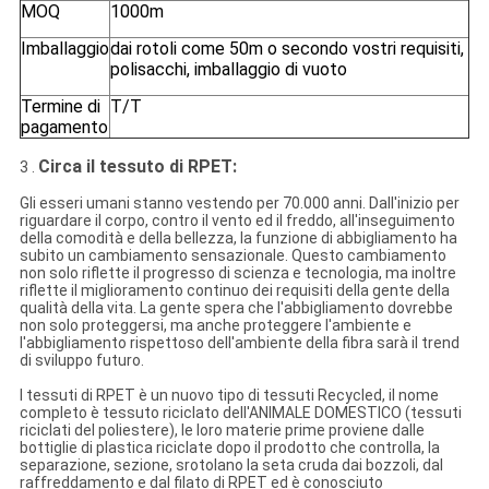
MOQ
1000m
Imballaggio
dai rotoli come 50m o secondo vostri requisiti,
polisacchi, imballaggio di vuoto
Termine di
T/T
pagamento
Circa il tessuto di RPET:
3 .
Gli esseri umani stanno vestendo per 70.000 anni. Dall'inizio per
riguardare il corpo, contro il vento ed il freddo, all'inseguimento
della comodità e della bellezza, la funzione di abbigliamento ha
subito un cambiamento sensazionale. Questo cambiamento
non solo riflette il progresso di scienza e tecnologia, ma inoltre
riflette il miglioramento continuo dei requisiti della gente della
qualità della vita. La gente spera che l'abbigliamento dovrebbe
non solo proteggersi, ma anche proteggere l'ambiente e
l'abbigliamento rispettoso dell'ambiente della fibra sarà il trend
di sviluppo futuro.
I tessuti di RPET è un nuovo tipo di tessuti Recycled, il nome
completo è tessuto riciclato dell'ANIMALE DOMESTICO (tessuti
riciclati del poliestere), le loro materie prime proviene dalle
bottiglie di plastica riciclate dopo il prodotto che controlla, la
separazione, sezione, srotolano la seta cruda dai bozzoli, dal
raffreddamento e dal filato di RPET ed è conosciuto