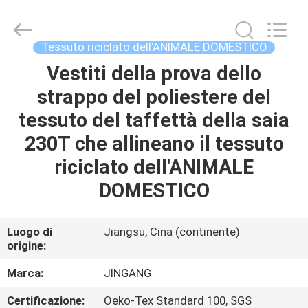
Suzhou
Jingang
Textile
Co.,Ltd.
All
Tessuto riciclato dell'ANIMALE DOMESTICO
Rights
Reserved.
Vestiti della prova dello
CASA
strappo del poliestere del
PRODOTTI
tessuto del taffettà della saia
230T che allineano il tessuto
CIRCA
riciclato dell'ANIMALE
NOI
DOMESTICO
GIRO
Luogo di
Jiangsu, Cina (continente)
origine:
DELLA
FABBRICA
Marca:
JINGANG
Certificazione:
Oeko-Tex Standard 100, SGS