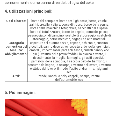
comunemente come panno di verde bottiglia del coke.
4. utilizzazioni principali:
Casi e borse:
borse del computer, borse per il ghiaccio, borse, zainhi,
zainhi, bretelle, valigie, borse di trucco, borse della penna,
borse della macchina fotografica, sacchetti della spesa,
borse di totalizzatore, borse del regalo, borse del pacco,
passeggiatori di bambino, scatole di stoccaggio, scatole di
stoccaggio, borse mediche, bagagli ed altri materiali;
Categoria
coperture del quattro-pezzo, coperte, schienale, cuscino,
domestica del
giocattoli, panno decorativo, copertura del sofà, grembiuli,
tessuto:
ombrelli, impermeabili, parasoli, tende, pulenti panno, ecc.
Abbigliamento:
giù (il vestito della prova fredda), la giacca a vento, il
rivestimento, la maglia, la maglia, gli abiti sportivi, i
pantaloni della spiaggia, il sacco a pelo del bambino, il
costume da bagno, la sciarpa, il vestito del lavoro, il vestito
elettrico del lavoro, il modo, l'abito di dramma, i pigiami,
ecc.
Altri:
tende, sacchi a pelo, cappelli, scarpe, interni
dell'automobile, ecc.
5
:
.
Più immagini