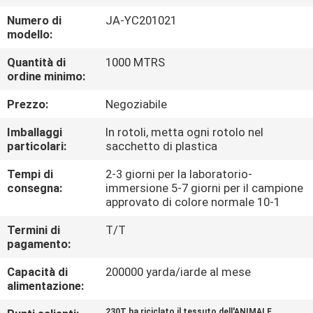
CONTROLLO
Numero di
JA-YC201021
DI
modello:
QUALITÀ
Quantità di
1000 MTRS
ordine minimo:
CONTATTICI
Prezzo:
Negoziabile
Imballaggi
In rotoli, metta ogni rotolo nel
NOTIZIE
particolari:
sacchetto di plastica
Tempi di
2-3 giorni per la laboratorio-
CASI
consegna:
immersione 5-7 giorni per il campione
approvato di colore normale 10-1
Termini di
T/T
COMPANY
pagamento:
NEWS
Capacità di
200000 yarda/iarde al mese
alimentazione:
MAPPA
230T ha riciclato il tessuto dell'ANIMALE