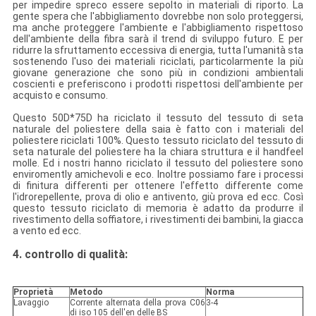
per impedire spreco essere sepolto in materiali di riporto.
La
gente spera che l'abbigliamento dovrebbe non solo proteggersi,
ma anche proteggere l'ambiente e l'abbigliamento rispettoso
dell'ambiente della fibra sarà il trend di sviluppo futuro.
E per
ridurre la sfruttamento eccessiva di energia, tutta l'umanità sta
sostenendo l'uso dei materiali riciclati, particolarmente la più
giovane generazione che sono più in condizioni ambientali
coscienti e preferiscono i prodotti rispettosi dell'ambiente per
acquisto e consumo.
Questo 50D*75D ha riciclato il tessuto del tessuto di seta
naturale del poliestere della saia è fatto con i materiali del
poliestere riciclati 100%. Questo tessuto riciclato del tessuto di
seta naturale del poliestere ha la chiara struttura e il handfeel
molle. Ed i nostri hanno riciclato il tessuto del poliestere sono
enviromently amichevoli e eco. Inoltre possiamo fare i processi
di finitura differenti per ottenere l'effetto differente come
l'idrorepellente, prova di olio e antivento, giù prova ed ecc. Così
questo tessuto riciclato di memoria è adatto da produrre
il
rivestimento della soffiatore, i rivestimenti dei bambini, la giacca
a vento
ed ecc.
4. controllo di qualità:
Proprietà
Metodo
Norma
Lavaggio
Corrente alternata della prova C06
3-4
di iso 105 dell'en delle BS