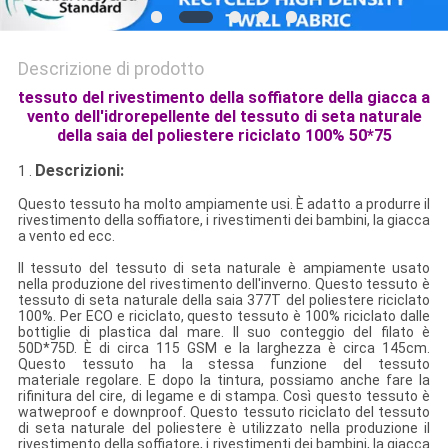
Descrizione di prodotto
tessuto del rivestimento della soffiatore della giacca a
vento dell'idrorepellente del tessuto di seta naturale
della saia del poliestere riciclato 100% 50*75
Descrizioni:
1 .
Questo tessuto ha molto ampiamente usi. È adatto a produrre il
rivestimento della soffiatore, i rivestimenti dei bambini, la giacca
a vento ed ecc.
Il tessuto del tessuto di seta naturale è ampiamente usato
nella produzione del rivestimento dell'inverno. Questo tessuto è
tessuto di seta naturale della saia 377T del poliestere riciclato
100%. Per ECO e riciclato, questo tessuto è 100% riciclato dalle
bottiglie di plastica dal mare. Il suo conteggio del filato è
50D*75D. È di circa 115 GSM e la larghezza è circa 145cm.
Questo tessuto ha la stessa funzione del tessuto
materiale regolare. E dopo la tintura, possiamo anche fare la
rifinitura del cire, di legame e di stampa. Così questo tessuto è
watweproof e downproof. Questo tessuto riciclato del tessuto
di seta naturale del poliestere è utilizzato nella produzione
il
rivestimento della soffiatore, i rivestimenti dei bambini, la giacca