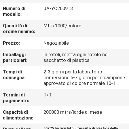
CONTROLLO
Numero di
JA-YC200913
DI
modello:
QUALITÀ
Quantità di
Mtrs 1000/colore
ordine minimo:
CONTATTICI
Prezzo:
Negoziabile
Imballaggi
In rotoli, metta ogni rotolo nel
NOTIZIE
particolari:
sacchetto di plastica
Tempi di
2-3 giorni per la laboratorio-
CASI
consegna:
immersione 5-7 giorni per il campione
approvato di colore normale 10-1
Termini di
T/T
COMPANY
pagamento:
NEWS
Capacità di
200000 mtrs/iarde al mese
alimentazione:
MAPPA
50X75 ha riciclato il tessuto di plastica della