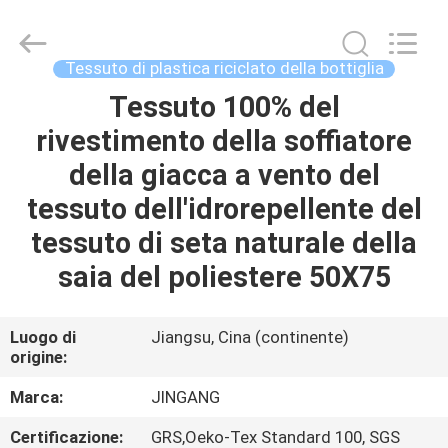
Suzhou
Jingang
Textile
Co.,Ltd.
All
Tessuto di plastica riciclato della bottiglia
Rights
Reserved.
Tessuto 100% del
CASA
rivestimento della soffiatore
PRODOTTI
della giacca a vento del
tessuto dell'idrorepellente del
CIRCA
tessuto di seta naturale della
NOI
saia del poliestere 50X75
GIRO
Luogo di
Jiangsu, Cina (continente)
origine:
DELLA
FABBRICA
Marca:
JINGANG
Certificazione:
GRS,Oeko-Tex Standard 100, SGS