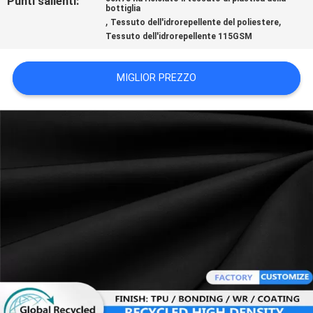
Punti salienti:
bottiglia
DEL
,
,
Tessuto dell'idrorepellente del poliestere
SITO
Tessuto dell'idrorepellente 115GSM
MIGLIOR PREZZO
PRIVACY
POLICY