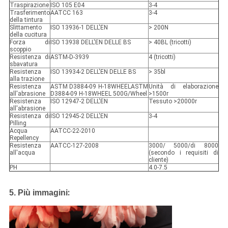
Traspirazione
ISO 105 E04
3-4
Trasferimento
AATCC 163
3-4
della tintura
Slittamento
ISO 13936-1 DELL'EN
> 200N
della cucitura
Forza di
ISO 13938 DELL'EN DELLE BS
> 40BL (tricotti)
scoppio
Resistenza di
ASTM-D-3939
4 (tricotti)
sbavatura
Resistenza
ISO 13934-2 DELL'EN DELLE BS
> 35bl
alla trazione
Resistenza
ASTM D3884-09 H-18WHEELASTM
Unità di elaborazione
all'abrasione
D3884-09 H-18WHEEL 500G/Wheel
>1500r
Resistenza
ISO 12947-2 DELL'EN
Tessuto >20000r
all'abrasione
Resistenza di
ISO 12945-2 DELL'EN
3-4
Pilling
Acqua
AATCC-22-2010
Repellency
Resistenza
AATCC-127-2008
3000/ 5000/di 8000
all'acqua
(secondo i requisiti di
cliente)
PH
4.0-7.5
:
5. Più immagini