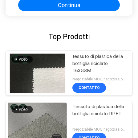
poliestere 50X75
Continua
Top Prodotti
tessuto di plastica della
bottiglia riciclato
163GSM
Negoziabile MOQ:negoziazione
CONTATTO
Tessuto di plastica della
bottiglia riciclato RPET
Negoziabile MOQ:negoziazione
CONTATTO