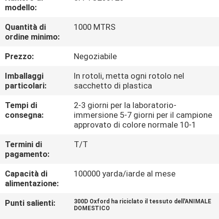
CONTROLLO
modello:
DI
Quantità di
1000 MTRS
ordine minimo:
QUALITÀ
Prezzo:
Negoziabile
CONTATTICI
Imballaggi
In rotoli, metta ogni rotolo nel
particolari:
sacchetto di plastica
NOTIZIE
Tempi di
2-3 giorni per la laboratorio-
consegna:
immersione 5-7 giorni per il campione
approvato di colore normale 10-1
CASI
Termini di
T/T
pagamento:
COMPANY
Capacità di
100000 yarda/iarde al mese
NEWS
alimentazione:
Punti salienti:
300D Oxford ha riciclato il tessuto dell'ANIMALE
DOMESTICO
MAPPA
,