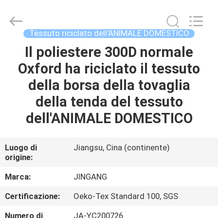
Suzhou
Jingang
Textile
Co.,Ltd.
All
Tessuto riciclato dell'ANIMALE DOMESTICO
Rights
Reserved.
Il poliestere 300D normale
CASA
Oxford ha riciclato il tessuto
PRODOTTI
della borsa della tovaglia
della tenda del tessuto
CIRCA
dell'ANIMALE DOMESTICO
NOI
Luogo di
Jiangsu, Cina (continente)
origine:
GIRO
DELLA
Marca:
JINGANG
FABBRICA
Certificazione:
Oeko-Tex Standard 100, SGS
Numero di
JA-YC200726