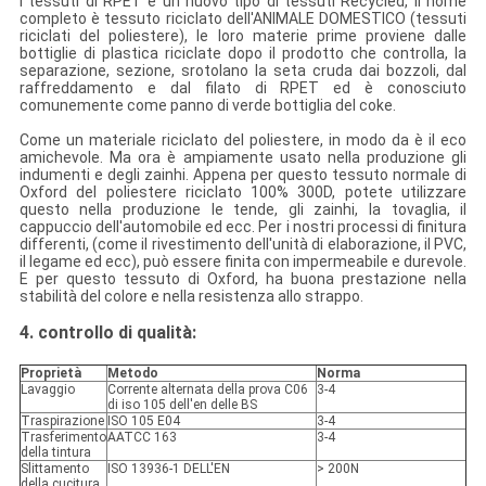
I tessuti di RPET è un nuovo tipo di tessuti Recycled, il nome
completo è tessuto riciclato dell'ANIMALE DOMESTICO (tessuti
riciclati del poliestere), le loro materie prime proviene dalle
bottiglie di plastica riciclate dopo il prodotto che controlla, la
separazione, sezione, srotolano la seta cruda dai bozzoli, dal
raffreddamento e dal filato di RPET ed è conosciuto
comunemente come panno di verde bottiglia del coke.
Come un materiale riciclato del poliestere, in modo da è il eco
amichevole. Ma ora è ampiamente usato nella produzione gli
indumenti e degli zainhi. Appena per questo tessuto normale di
Oxford del poliestere riciclato 100% 300D, potete utilizzare
questo nella produzione
le tende, gli zainhi, la tovaglia, il
cappuccio dell'automobile ed ecc.
Per i nostri processi di finitura
differenti, (come il rivestimento dell'unità di elaborazione, il PVC,
il legame ed ecc), può essere finita con impermeabile e durevole.
E per questo tessuto di Oxford, ha buona prestazione nella
stabilità del colore e nella resistenza allo strappo.
4. controllo di qualità:
Proprietà
Metodo
Norma
Lavaggio
Corrente alternata della prova C06
3-4
di iso 105 dell'en delle BS
Traspirazione
ISO 105 E04
3-4
Trasferimento
AATCC 163
3-4
della tintura
Slittamento
ISO 13936-1 DELL'EN
> 200N
della cucitura