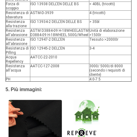
Forza di
ISO 13938 DELL'EN DELLE BS
> 40BL (tricotti)
scoppio
Resistenza di
ASTM-D-3939
4 (tricotti)
sbavatura
Resistenza
ISO 13934-2 DELL'EN DELLE BS
> 35bl
alla trazione
Resistenza
ASTM D3884-09 H-18WHEELASTM
Unità di elaborazione
all'abrasione
D3884-09 H-18WHEEL 500G/Wheel
>1500r
Resistenza
ISO 12947-2 DELL'EN
Tessuto >20000r
all'abrasione
Resistenza di
ISO 12945-2 DELL'EN
3-4
Pilling
Acqua
AATCC-22-2010
Repellency
Resistenza
AATCC-127-2008
3000/ 5000/di 8000
all'acqua
(secondo i requisiti di
cliente)
PH
4.0-7.5
:
5. Più immagini