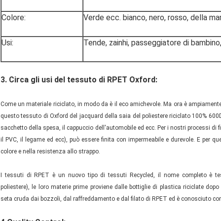
Colore:
Verde ecc. bianco, nero, rosso, della marin
Usi:
Tende, zainhi, passeggiatore di bambino,
3.
Circa gli usi del tessuto di RPET Oxford:
Come un materiale riciclato, in modo da è il eco amichevole. Ma ora è ampiamente 
questo tessuto di Oxford del jacquard della saia del poliestere riciclato 100% 600D, 
sacchetto della spesa, il cappuccio dell'automobile ed ecc. Per i nostri processi di fi
il PVC, il legame ed ecc), può essere finita con impermeabile e durevole. E per qu
colore e nella resistenza allo strappo.
I tessuti di RPET è un nuovo tipo di tessuti Recycled, il nome completo è tes
poliestere), le loro materie prime proviene dalle bottiglie di plastica riciclate dop
seta cruda dai bozzoli, dal raffreddamento e dal filato di RPET ed è conosciuto c