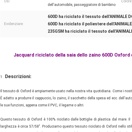
Usi:
Colore
dell'automobile, passeggiatore di bambino
600D ha riciclato il tessuto dell'ANIMAL
600D ha riciclato il poliestere dell'ANIM
Evidenziare:
235GSM ha riciclato il tessuto dell'ANIM
Jacquard riciclato della saia dello zaino 600D Oxfor
Descrizioni:
1 .
Il tessuto di Oxford è ampiamente usato nella nostra vita quotidiana.
Come i nostr
È adatto a produrre il cappuccio, lo zaino, il sacchetto della spesa ed ecc. dell'auto
le sue funzioni, appena come il PVC, il legame o altri.
Questo tessuto di Oxford è 100% riciclato dalle bottiglie di plastica dal mare. I
larghezza è circa 57/58". Produciamo questo tessuto riciclato di Oxford nello stil