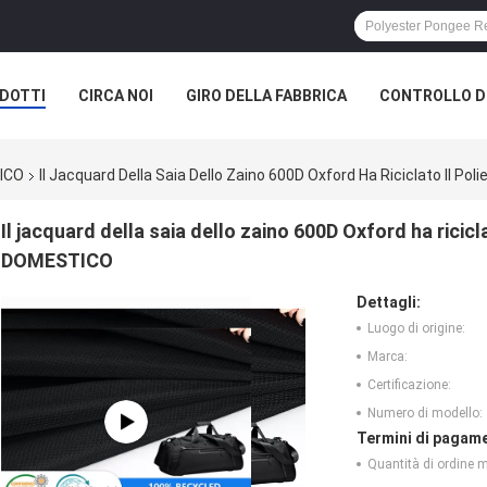
DOTTI
CIRCA NOI
GIRO DELLA FABBRICA
CONTROLLO DI
A SOCIETÀ
TICO
Il Jacquard Della Saia Dello Zaino 600D Oxford Ha Riciclato Il P
Il jacquard della saia dello zaino 600D Oxford ha ricic
DOMESTICO
Dettagli:
Luogo di origine:
Marca:
Certificazione:
Numero di modello:
Termini di pagame
Quantità di ordine 