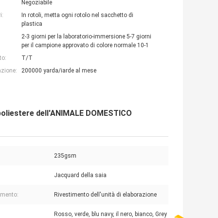
Negoziabile
i:
In rotoli, metta ogni rotolo nel sacchetto di
plastica
2-3 giorni per la laboratorio-immersione 5-7 giorni
per il campione approvato di colore normale 10-1
to:
T/T
azione:
200000 yarda/iarde al mese
 il poliestere dell'ANIMALE DOMESTICO
235gsm
Jacquard della saia
imento:
Rivestimento dell'unità di elaborazione
Rosso, verde, blu navy, il nero, bianco, Grey