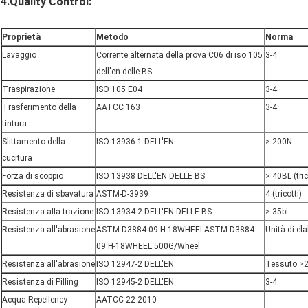
4.Quality Control:
Proprietà
Metodo
Norma
Lavaggio
Corrente alternata della prova C06 di iso 105
3-4
dell'en delle BS
Traspirazione
ISO 105 E04
3-4
Trasferimento della
AATCC 163
3-4
tintura
Slittamento della
ISO 13936-1 DELL'EN
> 200N
cucitura
Forza di scoppio
ISO 13938 DELL'EN DELLE BS
> 40BL (tric
Resistenza di sbavatura
ASTM-D-3939
4 (tricotti)
Resistenza alla trazione
ISO 13934-2 DELL'EN DELLE BS
> 35bl
Resistenza all'abrasione
ASTM D3884-09 H-18WHEELASTM D3884-
Unità di el
09 H-18WHEEL 500G/Wheel
Resistenza all'abrasione
ISO 12947-2 DELL'EN
Tessuto >
Resistenza di Pilling
ISO 12945-2 DELL'EN
3-4
Acqua Repellency
AATCC-22-2010