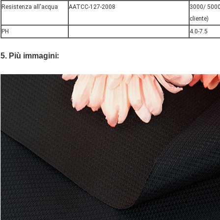
Resistenza all'acqua
AATCC-127-2008
3000/ 5000/
cliente)
PH
4.0-7.5
:
5. Più immagini