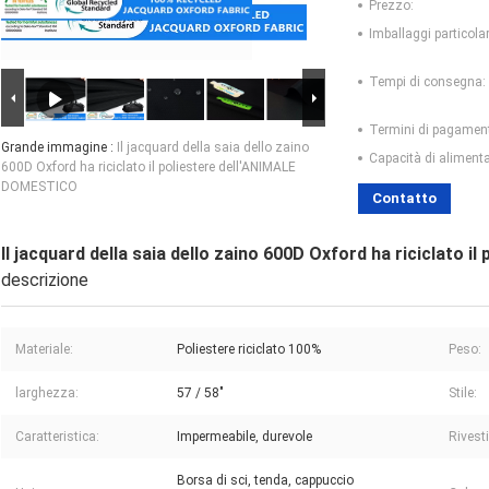
Prezzo:
Imballaggi particolar
Tempi di consegna:
Termini di pagamen
Grande immagine :
Il jacquard della saia dello zaino
Capacità di aliment
600D Oxford ha riciclato il poliestere dell'ANIMALE
DOMESTICO
Contatto
Il jacquard della saia dello zaino 600D Oxford ha riciclato
descrizione
Materiale:
Poliestere riciclato 100%
Peso:
larghezza:
57 / 58"
Stile:
Caratteristica:
Impermeabile, durevole
Rivest
Borsa di sci, tenda, cappuccio