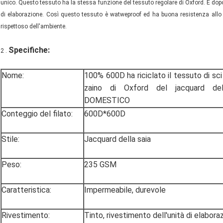
unico. Questo tessuto ha la stessa funzione del tessuto regolare di Oxford. E dopo il
di elaborazione. Così questo tessuto è watweproof ed ha buona resistenza allo st
rispettoso dell'ambiente.
Specifiche
:
2 .
Nome:
100% 600D ha riciclato il tessuto di sc
zaino di Oxford del jacquard del
DOMESTICO
Conteggio del filato:
600D*600D
Stile:
Jacquard della saia
Peso:
235 GSM
Caratteristica:
Impermeabile, durevole
Rivestimento:
Tinto, rivestimento dell'unità di elabor