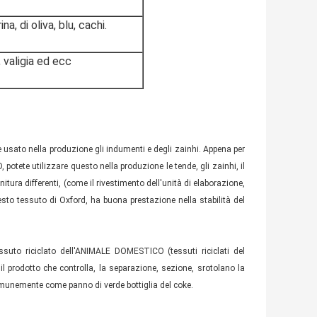
a, di oliva, blu, cachi.
 valigia ed ecc
usato nella produzione gli indumenti e degli zainhi. Appena per
potete utilizzare questo nella produzione le tende, gli zainhi, il
nitura differenti, (come il rivestimento dell'unità di elaborazione,
esto tessuto di Oxford, ha buona prestazione nella stabilità del
suto riciclato dell'ANIMALE DOMESTICO (tessuti riciclati del
o il prodotto che controlla, la separazione, sezione, srotolano la
omunemente come panno di verde bottiglia del coke.