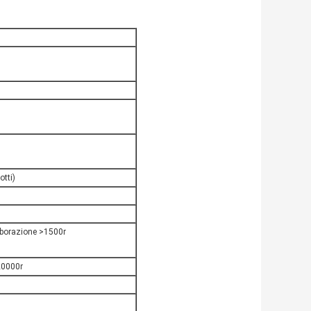
otti)
aborazione >1500r
20000r