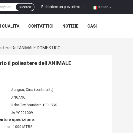
Richiedere un preventivo
Ricerca
|
Italian
 QUALITÀ
CONTATTICI
NOTIZIE
CASI
oliestere Dell'ANIMALE DOMESTICO
lato il poliestere dell'ANIMALE
Jiangsu, Cina (continente)
JINGANG
Oeko-Tex Standard 100, SGS
JA-YC201009
nto e spedizione:
minimo:
1000 MTRS