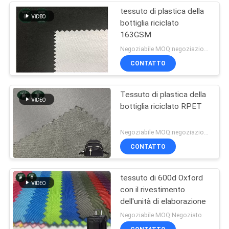
tessuto di plastica della
bottiglia riciclato
163GSM
Negoziabile MOQ:negoziazione
CONTATTO
Tessuto di plastica della
bottiglia riciclato RPET
Negoziabile MOQ:negoziazione
CONTATTO
tessuto di 600d Oxford
con il rivestimento
dell'unità di elaborazione
Negoziabile MOQ:Negoziato