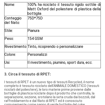
Nome:
100% ha riciclato il tessuto rigido sottile di
Matt Oxford del poliestere di plastica della
bottiglia
Conteggio
75D*75D
del filato:
Stile:
Pianura
Peso:
154 GSM
Rivestimento:
Tinto, ricoprendo o personalizzare
Colore:
Personalizzi
Usi:
Il rivestimento, piumino, sport dura, ecc.
3. Circa il tessuto di RPET:
I tessuti di RPET è un nuovo tipo di tessuti Recycled, il nome
completo è tessuto riciclato dell'ANIMALE DOMESTICO (tessuti
riciclati del poliestere), le loro materie prime proviene dalle
bottiglie di plastica riciclate dopo il prodotto che controlla, la
separazione, sezione, srotolano la seta cruda dai bozzoli, dal
raffreddamento e dal filato di RPET ed è conosciuto
comunemente come panno di verde bottiglia del coke.