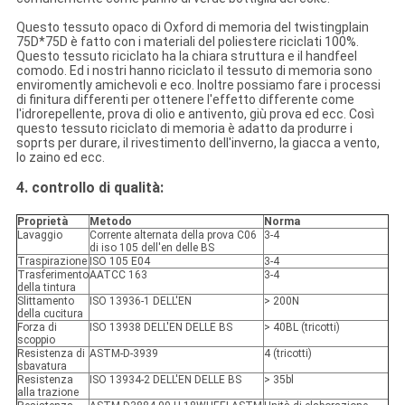
Questo tessuto opaco di Oxford di memoria del twistingplain
75D*75D è fatto con i materiali del poliestere riciclati 100%.
Questo tessuto riciclato ha la chiara struttura e il handfeel
comodo. Ed i nostri hanno riciclato il tessuto di memoria sono
enviromently amichevoli e eco. Inoltre possiamo fare i processi
di finitura differenti per ottenere l'effetto differente come
l'idrorepellente, prova di olio e antivento, giù prova ed ecc. Così
questo tessuto riciclato di memoria è adatto da produrre i
soprts per durare, il rivestimento dell'inverno, la giacca a vento,
lo zaino ed ecc.
4. controllo di qualità:
Proprietà
Metodo
Norma
Lavaggio
Corrente alternata della prova C06
3-4
di iso 105 dell'en delle BS
Traspirazione
ISO 105 E04
3-4
Trasferimento
AATCC 163
3-4
della tintura
Slittamento
ISO 13936-1 DELL'EN
> 200N
della cucitura
Forza di
ISO 13938 DELL'EN DELLE BS
> 40BL (tricotti)
scoppio
Resistenza di
ASTM-D-3939
4 (tricotti)
sbavatura
Resistenza
ISO 13934-2 DELL'EN DELLE BS
> 35bl
alla trazione