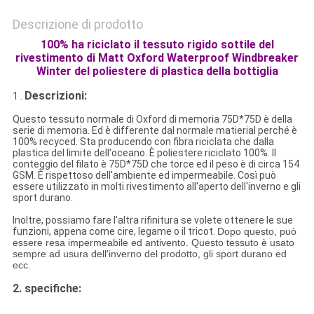
Descrizione di prodotto
100% ha riciclato il tessuto rigido sottile del
rivestimento di Matt Oxford Waterproof Windbreaker
Winter del poliestere di plastica della bottiglia
Descrizioni:
1 .
Questo tessuto normale di Oxford di memoria 75D*75D è della
serie di memoria. Ed è differente dal normale matierial perché è
100% recyced. Sta producendo con fibra riciclata che dalla
plastica del limite dell'oceano. È poliestere riciclato 100%. Il
conteggio del filato è 75D*75D che torce ed il peso è di circa 154
GSM. È rispettoso dell'ambiente ed impermeabile. Così può
essere utilizzato in molti rivestimento all'aperto dell'inverno e gli
sport durano.
Inoltre, possiamo fare l'altra rifinitura se volete ottenere le sue
funzioni, appena come cire, legame o il tricot.
Dopo questo, può
essere resa impermeabile ed antivento. Questo tessuto è usato
sempre ad usura dell'inverno del prodotto, gli sport durano ed
ecc.
2.
specifiche: