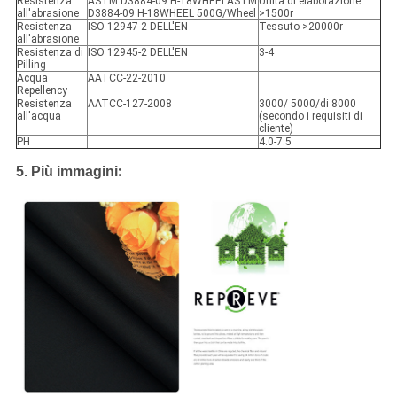
Resistenza
ASTM D3884-09 H-18WHEELASTM
Unità di elaborazione
all'abrasione
D3884-09 H-18WHEEL 500G/Wheel
>1500r
Resistenza
ISO 12947-2 DELL'EN
Tessuto >20000r
all'abrasione
Resistenza di
ISO 12945-2 DELL'EN
3-4
Pilling
Acqua
AATCC-22-2010
Repellency
Resistenza
AATCC-127-2008
3000/ 5000/di 8000
all'acqua
(secondo i requisiti di
cliente)
PH
4.0-7.5
:
5. Più immagini