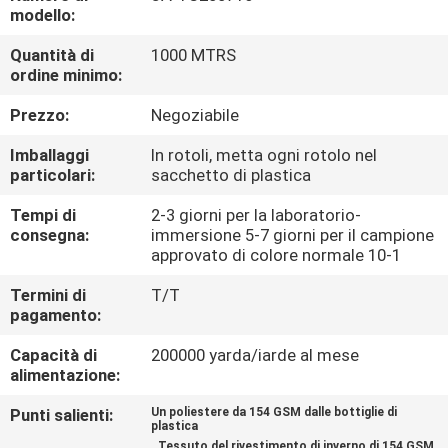
CONTROLLO
modello:
DI
Quantità di
1000 MTRS
ordine minimo:
QUALITÀ
Prezzo:
Negoziabile
CONTATTICI
Imballaggi
In rotoli, metta ogni rotolo nel
particolari:
sacchetto di plastica
NOTIZIE
Tempi di
2-3 giorni per la laboratorio-
consegna:
immersione 5-7 giorni per il campione
approvato di colore normale 10-1
CASI
Termini di
T/T
pagamento:
COMPANY
Capacità di
200000 yarda/iarde al mese
NEWS
alimentazione:
Punti salienti:
Un poliestere da 154 GSM dalle bottiglie di
plastica
MAPPA
,
,
Tessuto del rivestimento di inverno di 154 GSM