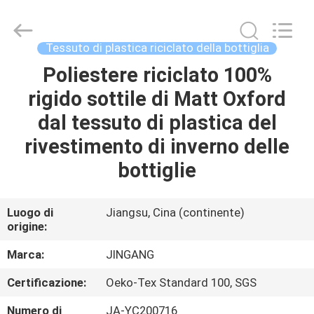
Suzhou
Jingang
Textile
Co.,Ltd.
All
Tessuto di plastica riciclato della bottiglia
Rights
Reserved.
Poliestere riciclato 100%
CASA
rigido sottile di Matt Oxford
PRODOTTI
dal tessuto di plastica del
rivestimento di inverno delle
CIRCA
bottiglie
NOI
Luogo di
Jiangsu, Cina (continente)
origine:
GIRO
DELLA
Marca:
JINGANG
FABBRICA
Certificazione:
Oeko-Tex Standard 100, SGS
Numero di
JA-YC200716