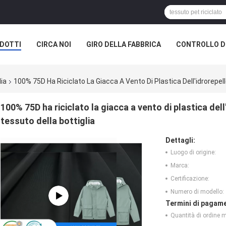
DOTTI
CIRCA NOI
GIRO DELLA FABBRICA
CONTROLLO DI
A SOCIETÀ
lia
100% 75D Ha Riciclato La Giacca A Vento Di Plastica Dell'idrorepel
100% 75D ha riciclato la giacca a vento di plastica dell
tessuto della bottiglia
Dettagli:
Luogo di origine:
Marca:
Certificazione:
Numero di modello:
Termini di pagame
Quantità di ordine 