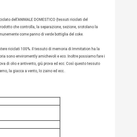
iciclato dell'ANIMALE DOMESTICO (tessuti riciclati del
l prodotto che controlla, la separazione, sezione, srotolano la
omunemente come panno di verde bottiglia del coke.
ere riciclati 100%. Il tessuto di memoria di Immitation ha la
moria sono enviromently amichevoli e eco. Inoltre possiamo fare i
 prova di olio e antivento, giù prova ed ecc. Così questo tessuto
verno, la giacca a vento, lo zaino ed ecc.