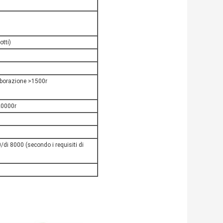
otti)
aborazione >1500r
20000r
di 8000 (secondo i requisiti di