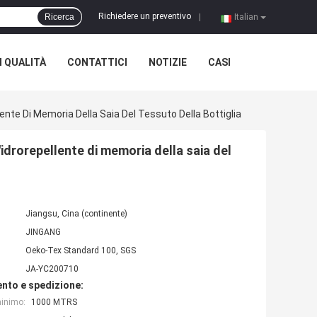
Richiedere un preventivo
Ricerca
|
Italian
 QUALITÀ
CONTATTICI
NOTIZIE
CASI
lente Di Memoria Della Saia Del Tessuto Della Bottiglia
'idrorepellente di memoria della saia del
Jiangsu, Cina (continente)
JINGANG
Oeko-Tex Standard 100, SGS
JA-YC200710
nto e spedizione:
minimo:
1000 MTRS