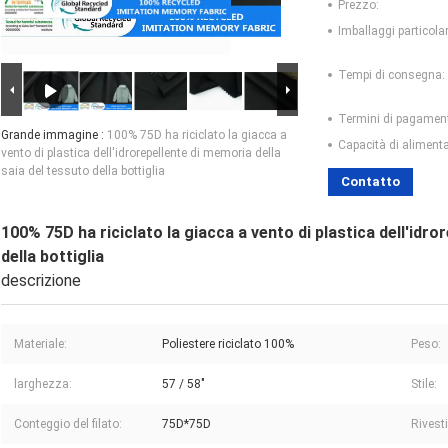
Prezzo:
Imballaggi particolar
Tempi di consegna:
Termini di pagamen
Grande immagine :
100% 75D ha riciclato la giacca a
Capacità di aliment
vento di plastica dell'idrorepellente di memoria della
saia del tessuto della bottiglia
Contatto
100% 75D ha riciclato la giacca a vento di plastica dell'idro
della bottiglia
descrizione
Materiale:
Poliestere riciclato 100%
Peso:
larghezza:
57 / 58"
Stile:
Conteggio del filato:
75D*75D
Rivest