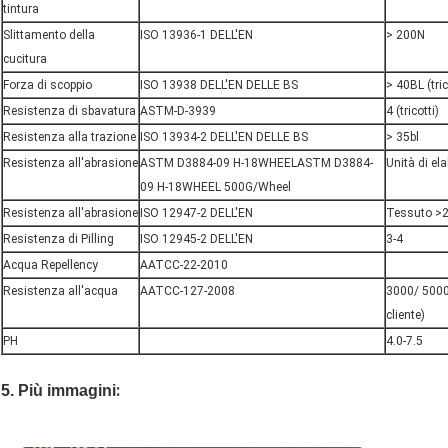
tintura
Slittamento della
ISO 13936-1 DELL'EN
> 200N
cucitura
Forza di scoppio
ISO 13938 DELL'EN DELLE BS
> 40BL (tric
Resistenza di sbavatura
ASTM-D-3939
4 (tricotti)
Resistenza alla trazione
ISO 13934-2 DELL'EN DELLE BS
> 35bl
Resistenza all'abrasione
ASTM D3884-09 H-18WHEELASTM D3884-
Unità di el
09 H-18WHEEL 500G/Wheel
Resistenza all'abrasione
ISO 12947-2 DELL'EN
Tessuto >
Resistenza di Pilling
ISO 12945-2 DELL'EN
3-4
Acqua Repellency
AATCC-22-2010
Resistenza all'acqua
AATCC-127-2008
3000/ 5000/
cliente)
PH
4.0-7.5
:
5. Più immagini