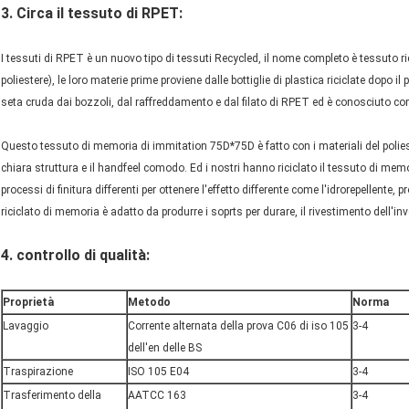
3. Circa il tessuto di RPET:
I tessuti di RPET è un nuovo tipo di tessuti Recycled, il nome completo è tessuto r
poliestere), le loro materie prime proviene dalle bottiglie di plastica riciclate dopo i
seta cruda dai bozzoli, dal raffreddamento e dal filato di RPET ed è conosciuto c
Questo tessuto di memoria di immitation 75D*75D è fatto con i materiali del poliest
chiara struttura e il handfeel comodo. Ed i nostri hanno riciclato il tessuto di me
processi di finitura differenti per ottenere l'effetto differente come l'idrorepellente,
riciclato di memoria è adatto da produrre i soprts per durare, il rivestimento dell'in
4. controllo di qualità:
Proprietà
Metodo
Norma
Lavaggio
Corrente alternata della prova C06 di iso 105
3-4
dell'en delle BS
Traspirazione
ISO 105 E04
3-4
Trasferimento della
AATCC 163
3-4