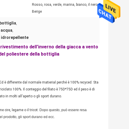
Rosso, rosa, verde, marina, bianco, il nero,
Berige
 bottiglia
,
i acqua
,
o idrorepellente
 rivestimento dell'inverno della giacca a vento
el poliestere della bottiglia
d è differente dal normale matierial perché è 100% recyced. Sta
riciclato 100%. Il conteggio del filato è 75D*75D ed il peso è di
o in molti all'aperto o gli sport durano.
e cire, legame o il tricot.
Dopo questo, può essere resa
 prodotto, gli sport durano ed ecc.