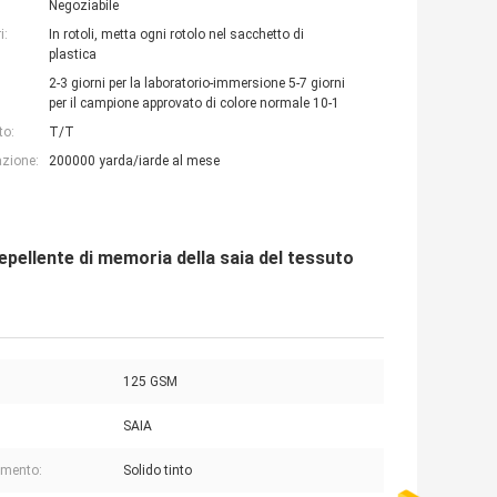
Negoziabile
i:
In rotoli, metta ogni rotolo nel sacchetto di
plastica
2-3 giorni per la laboratorio-immersione 5-7 giorni
per il campione approvato di colore normale 10-1
to:
T/T
azione:
200000 yarda/iarde al mese
repellente di memoria della saia del tessuto
125 GSM
SAIA
imento:
Solido tinto