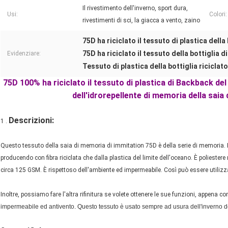
Il rivestimento dell'inverno, sport dura,
Usi:
Colori:
rivestimenti di sci, la giacca a vento, zaino
75D ha riciclato il tessuto di plastica della
75D ha riciclato il tessuto della bottiglia d
Evidenziare:
Tessuto di plastica della bottiglia riciclat
75D 100% ha riciclato il tessuto di plastica di Backback del
dell'idrorepellente di memoria della saia d
Descrizioni:
1 .
Questo tessuto della saia di memoria di immitation 75D è della serie di memoria. E
producendo con fibra riciclata che dalla plastica del limite dell'oceano. È poliestere 
circa 125 GSM. È rispettoso dell'ambiente ed impermeabile. Così può essere utilizzat
Inoltre, possiamo fare l'altra rifinitura se volete ottenere le sue funzioni, appena com
impermeabile ed antivento. Questo tessuto è usato sempre ad usura dell'inverno del