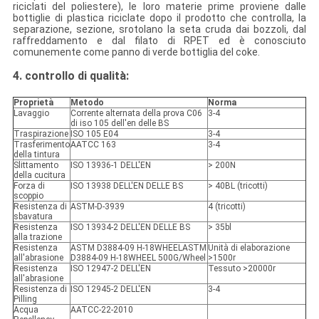
riciclati del poliestere), le loro materie prime proviene dalle
bottiglie di plastica riciclate dopo il prodotto che controlla, la
separazione, sezione, srotolano la seta cruda dai bozzoli, dal
raffreddamento e dal filato di RPET ed è conosciuto
comunemente come panno di verde bottiglia del coke.
4.
controllo di qualità:
Proprietà
Metodo
Norma
Lavaggio
Corrente alternata della prova C06
3-4
di iso 105 dell'en delle BS
Traspirazione
ISO 105 E04
3-4
Trasferimento
AATCC 163
3-4
della tintura
Slittamento
ISO 13936-1 DELL'EN
> 200N
della cucitura
Forza di
ISO 13938 DELL'EN DELLE BS
> 40BL (tricotti)
scoppio
Resistenza di
ASTM-D-3939
4 (tricotti)
sbavatura
Resistenza
ISO 13934-2 DELL'EN DELLE BS
> 35bl
alla trazione
Resistenza
ASTM D3884-09 H-18WHEELASTM
Unità di elaborazione
all'abrasione
D3884-09 H-18WHEEL 500G/Wheel
>1500r
Resistenza
ISO 12947-2 DELL'EN
Tessuto >20000r
all'abrasione
Resistenza di
ISO 12945-2 DELL'EN
3-4
Pilling
Acqua
AATCC-22-2010