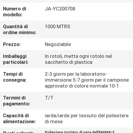
CONTROLLO
Numero di
JA-YC200708
DI
modello:
QUALITÀ
Quantità di
1000 MTRS
ordine minimo:
CONTATTICI
Prezzo:
Negoziabile
Imballaggi
In rotoli, metta ogni rotolo nel
NOTIZIE
particolari:
sacchetto di plastica
Tempi di
2-3 giorni per la laboratorio-
CASI
consegna:
immersione 5-7 giorni per il campione
approvato di colore normale 10-1
Termini di
T/T
COMPANY
pagamento:
NEWS
Capacità di
iarda/iarde per tessuto del poliestere
alimentazione:
di mese
MAPPA
Poliestere riciclato di seta dell'ANIMALE