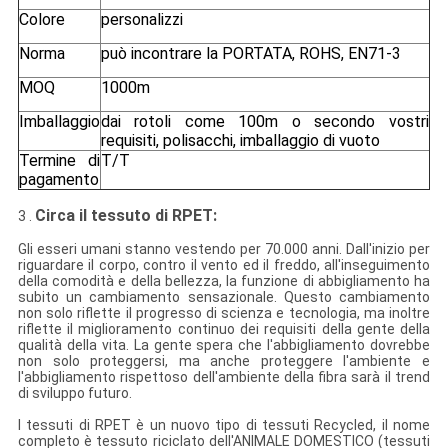
Colore
personalizzi
Norma
può incontrare la PORTATA, ROHS, EN71-3
MOQ
1000m
Imballaggio
dai rotoli come 100m o secondo vostri
requisiti, polisacchi, imballaggio di vuoto
Termine di
T/T
pagamento
Circa il tessuto di RPET:
3 .
Gli esseri umani stanno vestendo per 70.000 anni. Dall'inizio per
riguardare il corpo, contro il vento ed il freddo, all'inseguimento
della comodità e della bellezza, la funzione di abbigliamento ha
subito un cambiamento sensazionale. Questo cambiamento
non solo riflette il progresso di scienza e tecnologia, ma inoltre
riflette il miglioramento continuo dei requisiti della gente della
qualità della vita. La gente spera che l'abbigliamento dovrebbe
non solo proteggersi, ma anche proteggere l'ambiente e
l'abbigliamento rispettoso dell'ambiente della fibra sarà il trend
di sviluppo futuro.
I tessuti di RPET è un nuovo tipo di tessuti Recycled, il nome
completo è tessuto riciclato dell'ANIMALE DOMESTICO (tessuti