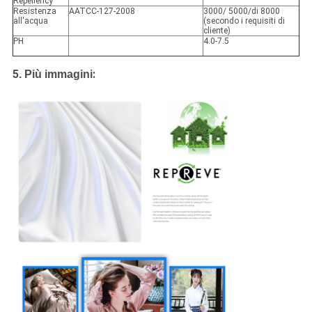
Repellency
Resistenza
AATCC-127-2008
3000/ 5000/di 8000
all'acqua
(secondo i requisiti di
cliente)
PH
4.0-7.5
5
:
.
Più immagini