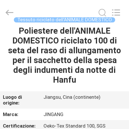
Suzhou
Jingang
Textile
Co.,Ltd.
All
Tessuto riciclato dell'ANIMALE DOMESTICO
Rights
Reserved.
Poliestere dell'ANIMALE
CASA
DOMESTICO riciclato 100 di
PRODOTTI
seta del raso di allungamento
per il sacchetto della spesa
CIRCA
degli indumenti da notte di
NOI
Hanfu
GIRO
Luogo di
Jiangsu, Cina (continente)
origine:
DELLA
FABBRICA
Marca:
JINGANG
Certificazione:
Oeko-Tex Standard 100, SGS