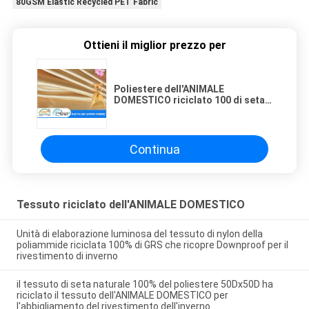
80GSM Elastic Recycled PET Fabric
Ottieni il miglior prezzo per
Poliestere dell'ANIMALE
DOMESTICO riciclato 100 di seta
del raso di allungamento per il
sacchetto della spesa degli
indumenti da notte di Hanfu
Continua
Tessuto riciclato dell'ANIMALE DOMESTICO
Unità di elaborazione luminosa del tessuto di nylon della
poliammide riciclata 100% di GRS che ricopre Downproof per il
rivestimento di inverno
il tessuto di seta naturale 100% del poliestere 50Dx50D ha
riciclato il tessuto dell'ANIMALE DOMESTICO per
l'abbigliamento del rivestimento dell'inverno