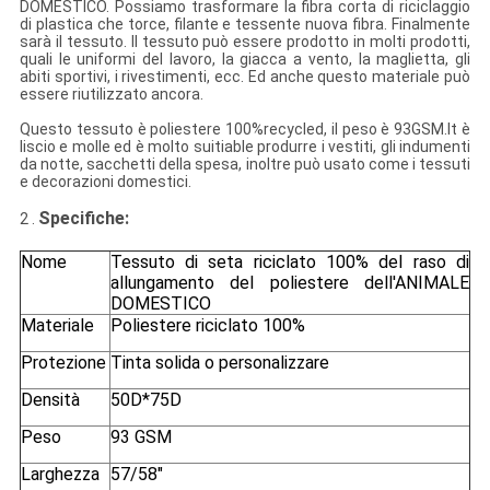
DOMESTICO. Possiamo trasformare la fibra corta di riciclaggio
di plastica che torce, filante e tessente nuova fibra. Finalmente
sarà il tessuto. Il tessuto può essere prodotto in molti prodotti,
quali le uniformi del lavoro, la giacca a vento, la maglietta, gli
abiti sportivi, i rivestimenti, ecc. Ed anche questo materiale può
essere riutilizzato ancora.
Questo tessuto è poliestere 100%recycled, il peso è 93GSM.It è
liscio e molle ed è molto suitiable produrre i vestiti, gli indumenti
da notte, sacchetti della spesa, inoltre può usato come i tessuti
e decorazioni domestici.
Specifiche
:
2 .
Nome
Tessuto di seta riciclato 100% del raso di
allungamento del poliestere dell'ANIMALE
DOMESTICO
Materiale
Poliestere riciclato 100%
Protezione
Tinta solida o personalizzare
Densità
50D*75D
Peso
93 GSM
Larghezza
57/58"