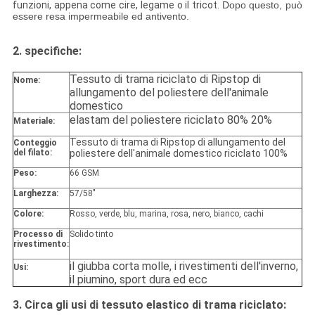
funzioni, appena come cire, legame o il tricot.
Dopo questo, può
essere resa impermeabile ed antivento.
2.
specifiche:
Tessuto di trama riciclato di Ripstop di
Nome:
allungamento del poliestere dell'animale
domestico
elastam del poliestere riciclato 80% 20%
Materiale:
Tessuto di trama di Ripstop di allungamento del
Conteggio
del filato:
poliestere dell'animale domestico riciclato 100%
Peso:
66 GSM
Larghezza:
57/58"
Colore:
Rosso, verde, blu, marina, rosa, nero, bianco, cachi
Processo di
Solido tinto
rivestimento:
il giubba corta molle, i rivestimenti dell'inverno,
Usi:
il piumino, sport dura ed ecc
3.
Circa gli usi di tessuto elastico di trama riciclato: