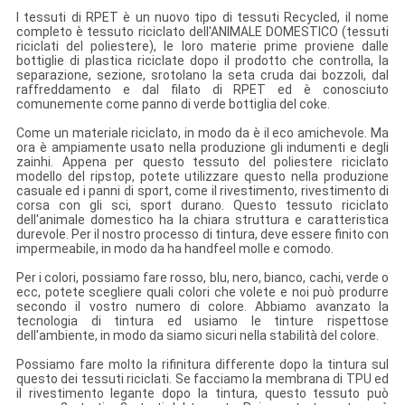
I tessuti di RPET è un nuovo tipo di tessuti Recycled, il nome
completo è tessuto riciclato dell'ANIMALE DOMESTICO (tessuti
riciclati del poliestere), le loro materie prime proviene dalle
bottiglie di plastica riciclate dopo il prodotto che controlla, la
separazione, sezione, srotolano la seta cruda dai bozzoli, dal
raffreddamento e dal filato di RPET ed è conosciuto
comunemente come panno di verde bottiglia del coke.
Come un materiale riciclato, in modo da è il eco amichevole. Ma
ora è ampiamente usato nella produzione gli indumenti e degli
zainhi. Appena per questo tessuto del poliestere riciclato
modello del ripstop, potete utilizzare questo nella produzione
casuale ed i panni di sport, come il rivestimento, rivestimento di
corsa con gli sci, sport durano. Questo tessuto riciclato
dell'animale domestico ha la chiara struttura e caratteristica
durevole. Per il nostro processo di tintura, deve essere finito con
impermeabile, in modo da ha handfeel molle e comodo.
Per i colori, possiamo fare rosso, blu, nero, bianco, cachi, verde o
ecc, potete scegliere quali colori che volete e noi può produrre
secondo il vostro numero di colore. Abbiamo avanzato la
tecnologia di tintura ed usiamo le tinture rispettose
dell'ambiente, in modo da siamo sicuri nella stabilità del colore.
Possiamo fare molto la rifinitura differente dopo la tintura sul
questo dei tessuti riciclati. Se facciamo la membrana di TPU ed
il rivestimento legante dopo la tintura, questo tessuto può