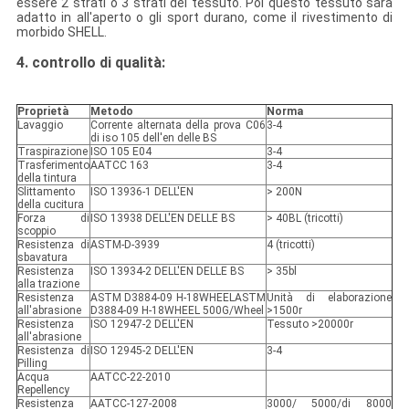
essere 2 strati o 3 strati del tessuto. Poi questo tessuto sarà
adatto in all'aperto o gli sport durano, come il rivestimento di
morbido SHELL.
4. controllo di qualità:
Proprietà
Metodo
Norma
Lavaggio
Corrente alternata della prova C06
3-4
di iso 105 dell'en delle BS
Traspirazione
ISO 105 E04
3-4
Trasferimento
AATCC 163
3-4
della tintura
Slittamento
ISO 13936-1 DELL'EN
> 200N
della cucitura
Forza di
ISO 13938 DELL'EN DELLE BS
> 40BL (tricotti)
scoppio
Resistenza di
ASTM-D-3939
4 (tricotti)
sbavatura
Resistenza
ISO 13934-2 DELL'EN DELLE BS
> 35bl
alla trazione
Resistenza
ASTM D3884-09 H-18WHEELASTM
Unità di elaborazione
all'abrasione
D3884-09 H-18WHEEL 500G/Wheel
>1500r
Resistenza
ISO 12947-2 DELL'EN
Tessuto >20000r
all'abrasione
Resistenza di
ISO 12945-2 DELL'EN
3-4
Pilling
Acqua
AATCC-22-2010
Repellency
Resistenza
AATCC-127-2008
3000/ 5000/di 8000