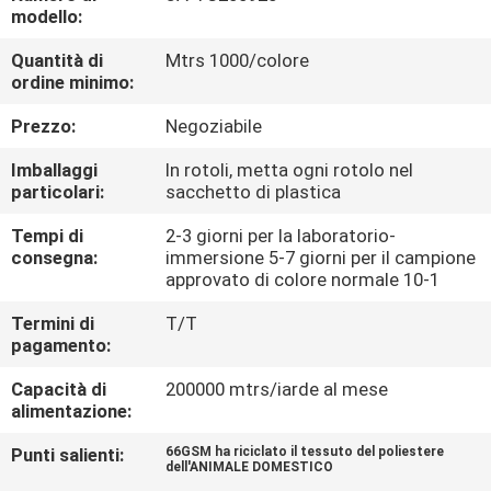
CONTROLLO
modello:
DI
Quantità di
Mtrs 1000/colore
ordine minimo:
QUALITÀ
Prezzo:
Negoziabile
CONTATTICI
Imballaggi
In rotoli, metta ogni rotolo nel
particolari:
sacchetto di plastica
NOTIZIE
Tempi di
2-3 giorni per la laboratorio-
consegna:
immersione 5-7 giorni per il campione
approvato di colore normale 10-1
CASI
Termini di
T/T
pagamento:
COMPANY
Capacità di
200000 mtrs/iarde al mese
NEWS
alimentazione:
Punti salienti:
66GSM ha riciclato il tessuto del poliestere
dell'ANIMALE DOMESTICO
MAPPA
,