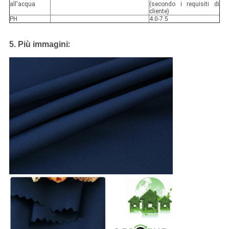
all'acqua
(secondo i requisiti di
cliente)
PH
4.0-7.5
:
5. Più immagini