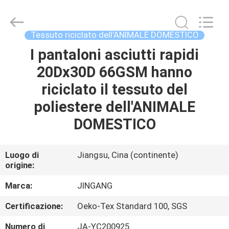
Suzhou
Jingang
Textile
Co.,Ltd.
All
Tessuto riciclato dell'ANIMALE DOMESTICO
Rights
Reserved.
I pantaloni asciutti rapidi
CASA
20Dx30D 66GSM hanno
PRODOTTI
riciclato il tessuto del
poliestere dell'ANIMALE
CIRCA
DOMESTICO
NOI
Luogo di
Jiangsu, Cina (continente)
origine:
GIRO
DELLA
Marca:
JINGANG
FABBRICA
Certificazione:
Oeko-Tex Standard 100, SGS
Numero di
JA-YC200925