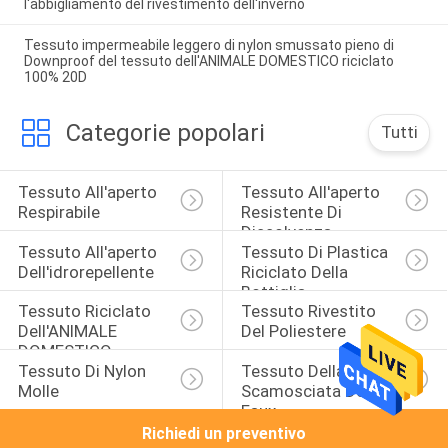
l'abbigliamento del rivestimento dell'inverno
Tessuto impermeabile leggero di nylon smussato pieno di
Downproof del tessuto dell'ANIMALE DOMESTICO riciclato
100% 20D
Categorie popolari
Tutti
Tessuto All'aperto 
Tessuto All'aperto 
Respirabile
Resistente Di 
Dissolvenza
Tessuto All'aperto 
Tessuto Di Plastica 
Dell'idrorepellente
Riciclato Della 
Bottiglia
Tessuto Riciclato 
Tessuto Rivestito 
Dell'ANIMALE 
Del Poliestere
DOMESTICO
Tessuto Di Nylon 
Tessuto Della Pelle 
Molle
Scamosciata Del 
Faux
Richiedi un preventivo