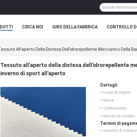
DOTTI
CIRCA NOI
GIRO DELLA FABBRICA
CONTROLLO DI
A SOCIETÀ
Tessuto All'aperto Della Distesa Dell'idrorepellente Meccanico Della Ban
Tessuto all'aperto della distesa dell'idrorepellente me
inverno di sport all'aperto
Dettagli:
Luogo di origine:
Marca:
Certificazione:
Numero di modello:
Termini di pagame
Quantità di ordine 