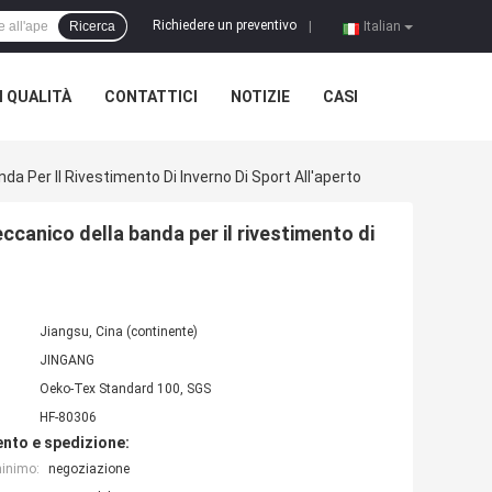
Richiedere un preventivo
Ricerca
|
Italian
 QUALITÀ
CONTATTICI
NOTIZIE
CASI
da Per Il Rivestimento Di Inverno Di Sport All'aperto
ccanico della banda per il rivestimento di
Jiangsu, Cina (continente)
JINGANG
Oeko-Tex Standard 100, SGS
HF-80306
nto e spedizione:
minimo:
negoziazione