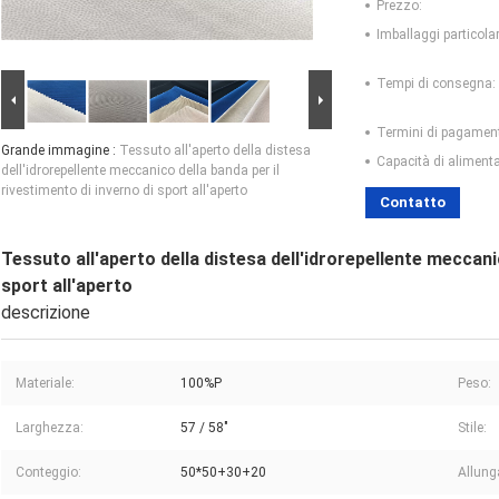
Prezzo:
Imballaggi particolar
Tempi di consegna:
Termini di pagamen
Grande immagine :
Tessuto all'aperto della distesa
Capacità di aliment
dell'idrorepellente meccanico della banda per il
rivestimento di inverno di sport all'aperto
Contatto
Tessuto all'aperto della distesa dell'idrorepellente meccanic
sport all'aperto
descrizione
Materiale:
100%P
Peso:
Larghezza:
57 / 58"
Stile:
Conteggio:
50*50+30+20
Allung