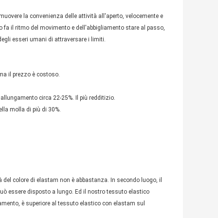
romuovere la convenienza delle attività all'aperto, velocemente e
to fa il ritmo del movimento e dell'abbigliamento stare al passo,
egli esseri umani di attraversare i limiti.
, ma il prezzo è costoso.
'allungamento circa 22-25%. Il più redditizio.
della molla di più di 30%.
tà del colore di elastam non è abbastanza. In secondo luogo, il
 può essere disposto a lungo. Ed il nostro tessuto elastico
namento, è superiore al tessuto elastico con elastam sul