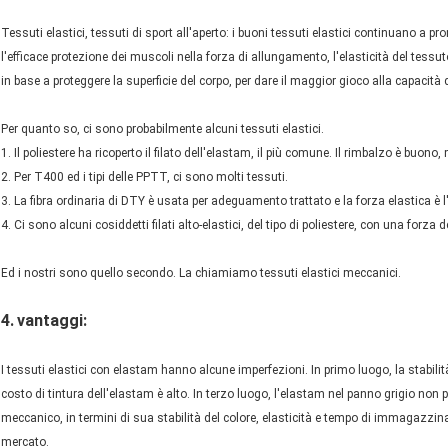
Tessuti elastici, tessuti di sport all'aperto: i buoni tessuti elastici continuano a p
l'efficace protezione dei muscoli nella forza di allungamento, l'elasticità del tessu
in base a proteggere la superficie del corpo, per dare il maggior gioco alla capacità d
Per quanto so, ci sono probabilmente alcuni tessuti elastici.
1. Il poliestere ha ricoperto il filato dell'elastam, il più comune. Il rimbalzo è buono
2. Per T400 ed i tipi delle PPTT, ci sono molti tessuti.
3. La fibra ordinaria di DTY è usata per adeguamento trattato e la forza elastica è l
4. Ci sono alcuni cosiddetti filati alto-elastici, del tipo di poliestere, con una forza 
Ed i nostri sono quello secondo. La chiamiamo tessuti elastici meccanici.
4.
vantaggi:
I tessuti elastici con elastam hanno alcune imperfezioni. In primo luogo, la stabili
costo di tintura dell'elastam è alto. In terzo luogo, l'elastam nel panno grigio non
meccanico, in termini di sua stabilità del colore, elasticità e tempo di immagazzi
mercato.