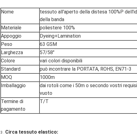
Nome
tessuto all'aperto della distesa 100%P dell'
della banda
Materiale
poliestere 100%
Appoggio
Dyeing+Lamination
Peso
63 GSM
Larghezza
57/58"
Colore
vari colori disponibili
Standard
può incontrare la PORTATA, ROHS, EN71-3
MOQ
1000m
Imballaggio
dai rotoli come i 50m o secondo vostri requisit
vuoto
Termine di
T/T
pagamento
Circa tessuto elastico:
3 .