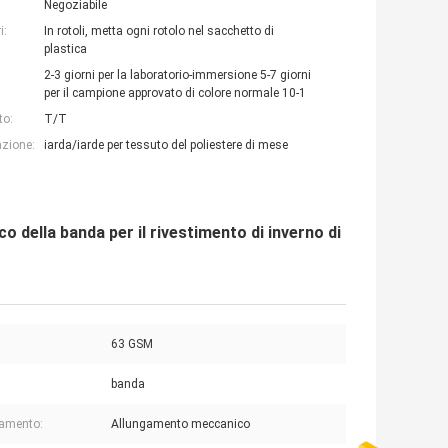
Negoziabile
i:
In rotoli, metta ogni rotolo nel sacchetto di
plastica
2-3 giorni per la laboratorio-immersione 5-7 giorni
per il campione approvato di colore normale 10-1
to:
T/T
azione:
iarda/iarde per tessuto del poliestere di mese
o della banda per il rivestimento di inverno di
63 GSM
banda
amento:
Allungamento meccanico