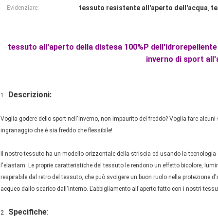
tessuto resistente all'aperto dell'acqua
te
Evidenziare:
,
tessuto all'aperto della distesa 100%P dell'idrorepellente
inverno di sport all
Descrizioni:
1 .
Voglia godere dello sport nell'inverno, non impaurito del freddo? Voglia fare alcuni 
ingranaggio che è sia freddo che flessibile!
Il nostro tessuto ha un modello orizzontale della striscia ed usando la tecnologia d
l'elastam. Le proprie caratteristiche del tessuto le rendono un effetto bicolore
respirabile dal retro del tessuto, che può svolgere un buon ruolo nella protezione 
acqueo dallo scarico dall'interno. L'abbigliamento all'aperto fatto con i nostri tessuti
Specifiche
:
2 .