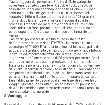
Taslon leggero del poliestere: È fatto di filato variegato
poliestere lustrato poliestere FDY50D e 160D. È fatto del
tessuto del jacquard secondo la specificazione 230T ed è
tessuto sul telaio del getto di acqua. La larghezza del
tessuto è 150cm. Il peso del panno è di circa 128 grammi.
Inoltre, dopo la stampa e la tintura, il jacquard ed altri
processi, il modello del jacquard è ricchi, il tessuto ritiene
liscio, adatto a fare i pantaloni casuali, ecc., dopo l'uso del
corpo superiore, là è sia senso di modo che l'incanto dei
tempi.
Taslon del poliestere della stuoia: Il tessuto è fatto
dell'interamente estinzione FDY75D e la trama è fatta di
poliestere ATY160D. È fatta di tela fine sul telaio del getto di
acqua. È stata elaborata dai multi-punti come la modellatura,
la tintura ed impermeabilizzazione. Il tessuto ha una
larghezza di 160 cm e un peso di 85 grammi per metro. Con il
suo tocco morbido, la buona prestazione impermeabile e la
forte prestazione di presa, ha vinto la fiducia a lungo termine
dai clienti. In termini di colore, i tessuti finiti sul mercato sono
pricipalmente colorati di scura ed il più bene sono venduti a
colori quali la marina ed il caffè scuro. Il tessuto è adatto a
fare l'abbigliamento casual quali i rivestimenti ed i vestiti di
viaggio. Questi due tessuti di Taslan intrecciati poliestere,
dovuto la combinazione di materie prime, rendono il tessuto
molle ed adatto a mercato.
Vantaggio:
5.
Forza ad alta
La struttura unita tridimensionale di T400 dà alla fibra