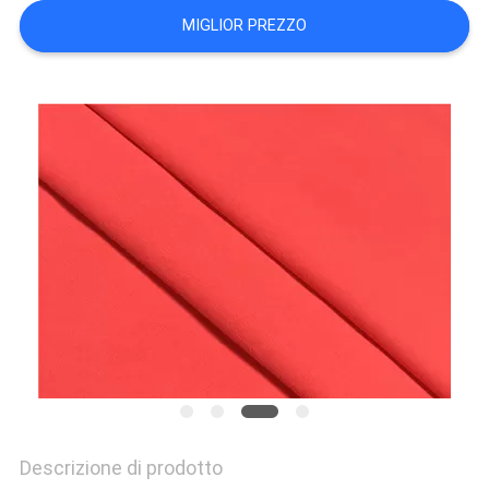
DEL
MIGLIOR PREZZO
SITO
PRIVACY
POLICY
Descrizione di prodotto