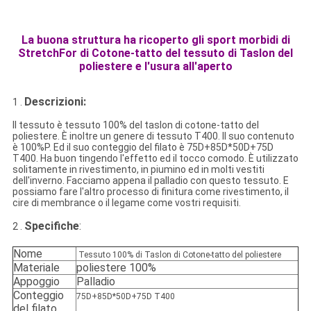
La buona struttura ha ricoperto gli sport morbidi di
StretchFor di Cotone-tatto del tessuto di Taslon del
poliestere e l'usura all'aperto
Descrizioni:
1 .
Il tessuto è tessuto 100% del taslon di cotone-tatto del
poliestere. È inoltre un genere di tessuto T400. Il suo contenuto
è 100%P. Ed il suo conteggio del filato è
75D+85D*50D+75D
T400
.
Ha buon tingendo l'effetto ed il tocco comodo.
È utilizzato
solitamente in rivestimento, in piumino ed in molti vestiti
dell'inverno. Facciamo appena il palladio con questo tessuto. E
possiamo fare l'altro processo di finitura come rivestimento, il
cire di membrance o il legame come vostri requisiti.
Specifiche
:
2 .
Nome
Tessuto 100% di Taslon di Cotone-tatto del poliestere
Materiale
poliestere 100%
Appoggio
Palladio
Conteggio
75D+85D*50D+75D T400
del filato