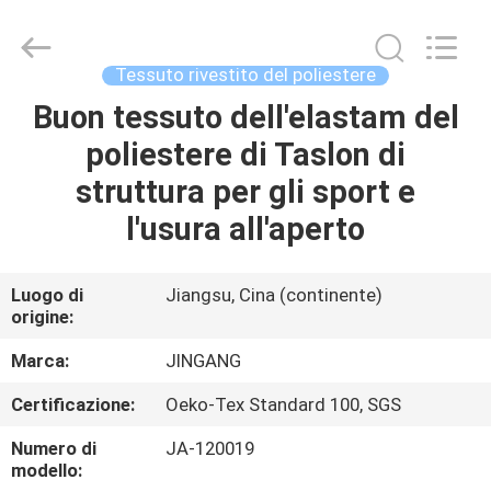
Suzhou
Jingang
Textile
Co.,Ltd.
All
Tessuto rivestito del poliestere
Rights
Reserved.
Buon tessuto dell'elastam del
CASA
poliestere di Taslon di
PRODOTTI
struttura per gli sport e
l'usura all'aperto
CIRCA
NOI
Luogo di
Jiangsu, Cina (continente)
origine:
GIRO
Marca:
JINGANG
DELLA
Certificazione:
Oeko-Tex Standard 100, SGS
FABBRICA
Numero di
JA-120019
modello: