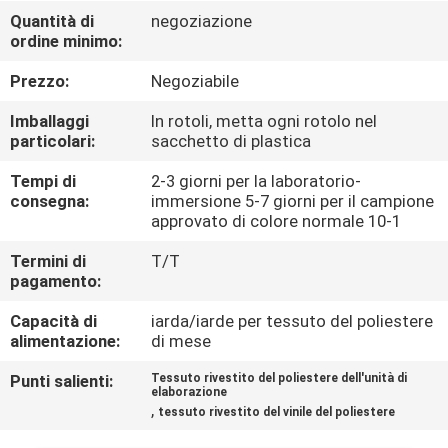
CONTROLLO
Quantità di
negoziazione
ordine minimo:
DI
QUALITÀ
Prezzo:
Negoziabile
Imballaggi
In rotoli, metta ogni rotolo nel
CONTATTICI
particolari:
sacchetto di plastica
Tempi di
2-3 giorni per la laboratorio-
consegna:
immersione 5-7 giorni per il campione
NOTIZIE
approvato di colore normale 10-1
Termini di
T/T
CASI
pagamento:
Capacità di
iarda/iarde per tessuto del poliestere
COMPANY
alimentazione:
di mese
NEWS
Punti salienti:
Tessuto rivestito del poliestere dell'unità di
elaborazione
,
tessuto rivestito del vinile del poliestere
MAPPA