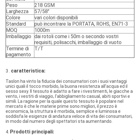
Peso
218 GSM
Larghezza
57/58"
Colore
vari colori disponibili
Standard
può incontrare la PORTATA, ROHS, EN71-3
MOQ
1000m
Imballaggio
dai rotoli come i 50m o secondo vostri
requisiti, polisacchi, imballaggio di vuoto
Termine di
T/T
pagamento
caratteristica:
3 .
Taslon ha vinto la fiducia dei consumatori con i suoi vantaggi
unici quali il tocco morbido, la buona resistenza all'acqua ed il
sesso sexy. Il tessuto è adatto a fare i rivestimenti, le giacche a
vento, i vestiti di viaggio, l'abbigliamento casual, abiti sportivi e
simili. La ragione per la quale questo tessuto è popolare nel
mercato è che le materie prime sono migliori, il prezzo è
economica, la struttura è morbida, semplice e luminosa e
soddisfa le esigenze di andatura veloce di vita dei consumatori,
in modo dal numero degli spettatori sta aumentando.
Prodotti principali:
4.