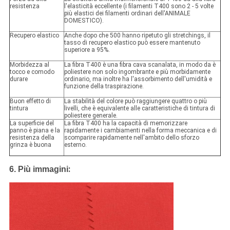
resistenza
l'elasticità eccellente (i filamenti T400 sono 2 - 5 volte
più elastici dei filamenti ordinari dell'ANIMALE
DOMESTICO).
Recupero elastico
Anche dopo che 500 hanno ripetuto gli stretchings, il
tasso di recupero elastico può essere mantenuto
superiore a 95%.
Morbidezza al
La fibra T400 è una fibra cava scanalata, in modo da è
tocco e comodo
poliestere non solo ingombrante e più morbidamente
durare
ordinario, ma inoltre ha l'assorbimento dell'umidità e
funzione della traspirazione.
Buon effetto di
La stabilità del colore può raggiungere quattro o più
tintura
livelli, che è equivalente alle caratteristiche di tintura di
poliestere generale.
La superficie del
La fibra T400 ha la capacità di memorizzare
panno è piana e la
rapidamente i cambiamenti nella forma meccanica e di
resistenza della
scomparire rapidamente nell'ambito dello sforzo
grinza è buona
esterno.
:
6.
Più immagini