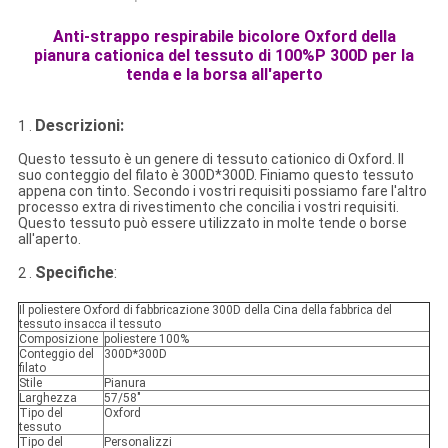
Anti-strappo respirabile bicolore Oxford della
pianura cationica del tessuto di 100%P 300D per la
tenda e la borsa all'aperto
Descrizioni:
1 .
Questo tessuto è un genere di tessuto cationico di Oxford. Il
suo conteggio del filato è 300D*300D. Finiamo questo tessuto
appena con tinto. Secondo i vostri requisiti possiamo fare l'altro
processo extra di rivestimento che concilia i vostri requisiti.
Questo tessuto può essere utilizzato in molte tende o borse
all'aperto.
Specifiche
:
2 .
Il poliestere Oxford di fabbricazione 300D della Cina della fabbrica del
tessuto insacca il tessuto
Composizione
poliestere 100%
Conteggio del
300D*300D
filato
Stile
Pianura
Larghezza
57/58"
Tipo del
Oxford
tessuto
Tipo del
Personalizzi