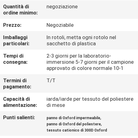
CONTROLLO
Quantità di
negoziazione
ordine minimo:
DI
QUALITÀ
Prezzo:
Negoziabile
Imballaggi
In rotoli, metta ogni rotolo nel
CONTATTICI
particolari:
sacchetto di plastica
Tempi di
2-3 giorni per la laboratorio-
consegna:
immersione 5-7 giorni per il campione
NOTIZIE
approvato di colore normale 10-1
Termini di
T/T
CASI
pagamento:
Capacità di
iarda/iarde per tessuto del poliestere
COMPANY
alimentazione:
di mese
NEWS
Punti salienti:
,
panno di Oxford impermeabile
,
panno di Oxford del poliestere
tessuto cationico di 300D Oxford
MAPPA