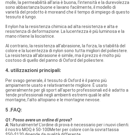
molle, la permeabilità all'aria è buona, l'intensità e la durevolezza
sono abbastanza buone e lavano facilmente, il modello di
varietà del prodotto è moreand che il tempo di impiego di questo
tessuto è lungo.
Il nylon ha la resistenza chimica ad alta resistenza e alta e
resistenza di deformazione. La lucentezza è più luminosa e la
mano ritiene la lisciatrice.
Al contrario, la resistenza all'abrasione, la forza, la stabilità del
colore e la lucentezza di nylon sono tutta migliori del poliestere.
La resistenza all'abrasione è simile, ma il prezzo è molto più
costoso di quello del panno di Oxford del poliestere.
4. utilizzazioni principali:
Per svago generale, il tessuto di Oxford è il panno più
ampiamente usato e relativamente migliore. È usato
generalmente per gli sport all'aperto professionali ed è adatto a
tende professionali negli ambienti estremi quali le alte
montagne, l'alto altopiano e le montagne nevose.
5
:
.FAQ
Q1: Posso avere un ordine di prova?
A:
Naturalmente! L'ordine di prova è necessario per i nuovi clienti.
il nostro MOQ è 50-100Meter per colore con la sovrattassa
$50-$120 dipende da qualità differente.