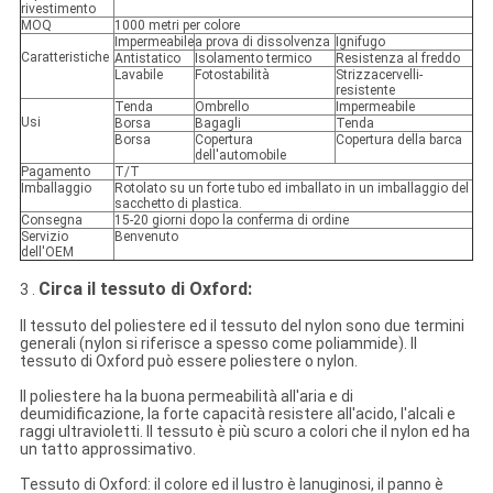
rivestimento
MOQ
1000 metri per colore
Impermeabile
a prova di dissolvenza
Ignifugo
Caratteristiche
Antistatico
Isolamento termico
Resistenza al freddo
Lavabile
Fotostabilità
Strizzacervelli-
resistente
Tenda
Ombrello
Impermeabile
Usi
Borsa
Bagagli
Tenda
Borsa
Copertura
Copertura della barca
dell'automobile
Pagamento
T/T
Imballaggio
Rotolato su un forte tubo ed imballato in un imballaggio del
sacchetto di plastica.
Consegna
15-20 giorni dopo la conferma di ordine
Servizio
Benvenuto
dell'OEM
Circa il tessuto di Oxford:
3 .
Il tessuto del poliestere ed il tessuto del nylon sono due termini
generali (nylon si riferisce a spesso come poliammide). Il
tessuto di Oxford può essere poliestere o nylon.
Il poliestere ha la buona permeabilità all'aria e di
deumidificazione, la forte capacità resistere all'acido, l'alcali e
raggi ultravioletti. Il tessuto è più scuro a colori che il nylon ed ha
un tatto approssimativo.
Tessuto di Oxford: il colore ed il lustro è lanuginosi, il panno è