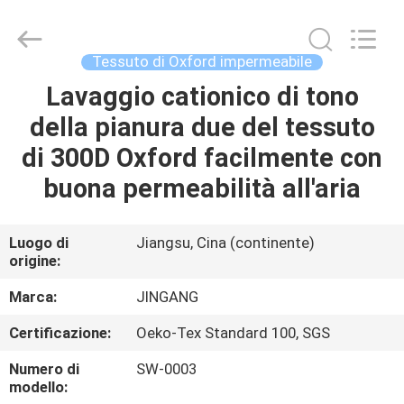
Suzhou
Jingang
Textile
Co.,Ltd.
All
Tessuto di Oxford impermeabile
Rights
Reserved.
Lavaggio cationico di tono
CASA
della pianura due del tessuto
PRODOTTI
di 300D Oxford facilmente con
buona permeabilità all'aria
CIRCA
NOI
Luogo di
Jiangsu, Cina (continente)
origine:
GIRO
Marca:
JINGANG
DELLA
Certificazione:
Oeko-Tex Standard 100, SGS
FABBRICA
Numero di
SW-0003
modello: