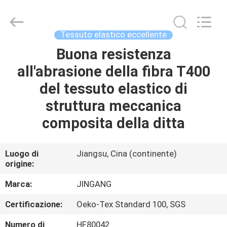
Suzhou
Jingang
Textile
Co.,Ltd.
All
Tessuto elastico eccellente
Rights
Reserved.
Buona resistenza
CASA
all'abrasione della fibra T400
PRODOTTI
del tessuto elastico di
struttura meccanica
CIRCA
composita della ditta
NOI
Luogo di
Jiangsu, Cina (continente)
origine:
GIRO
DELLA
Marca:
JINGANG
FABBRICA
Certificazione:
Oeko-Tex Standard 100, SGS
Numero di
HF80042