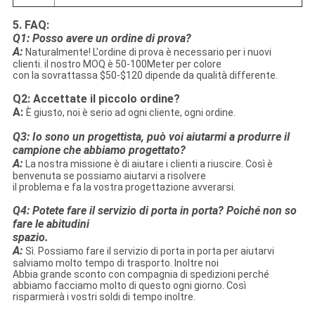
5. FAQ:
Q1: Posso avere un ordine di prova?
A:
Naturalmente! L'ordine di prova è necessario per i nuovi
clienti. il nostro MOQ è 50-100Meter per colore
con la sovrattassa $50-$120 dipende da qualità differente.
Q2: Accettate il piccolo ordine?
A:
È giusto, noi è serio ad ogni cliente, ogni ordine.
Q3: Io sono un progettista, può voi aiutarmi a produrre il
campione che abbiamo progettato?
A:
La nostra missione è di aiutare i clienti a riuscire. Così è
benvenuta se possiamo aiutarvi a risolvere
il problema e fa la vostra progettazione avverarsi.
Q4: Potete fare il servizio di porta in porta? Poiché non so
fare le abitudini
spazio.
A:
Sì. Possiamo fare il servizio di porta in porta per aiutarvi
salviamo molto tempo di trasporto. Inoltre noi
Abbia grande sconto con compagnia di spedizioni perché
abbiamo facciamo molto di questo ogni giorno. Così
risparmierà i vostri soldi di tempo inoltre.