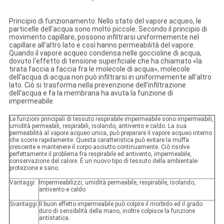
Principio di funzionamento: Nello stato del vapore acqueo, le
particelle dell'acqua sono molto piccole. Secondo il principio di
movimento capillare, possono infiltrarsi uniformemente nel
capillare all'altro lato e così hanno permeabilità del vapore.
Quando il vapore acqueo condensa nelle goccioline di acqua,
dovuto l'effetto di tensione superficiale che ha chiamato «la
tirata faccia a faccia fra le molecole di acqua», molecole
dell'acqua di acqua non può infiltrarsi in uniformemente all'altro
lato. Ciò si trasforma nella prevenzione dell'infiltrazione
dell'acqua e fa la membrana ha avuta la funzione di
impermeabile.
Le funzioni principali di tessuto respirabile impermeabile sono impermeabili,
umidità permeabili, respirabili, isolando, antivento e caldo. La sua
permeabilità al vapore acqueo unica, può preparare il vapore acqueo interno
che scorre rapidamente. Questa caratteristica può evitare la muffa
crescente e mantenere il corpo asciutto continuamente. Ciò risolve
perfettamente il problema fra respirabile ed antivento, impermeabile,
conservazione del calore. È un nuovo tipo di tessuto della ambientale-
protezione e sano.
Vantaggi:
Impermeabilizzi, umidità permeabile, respirabile, isolando,
antivento e caldo
Svantaggi:
Il buon effetto impermeabile può colpire il morbido ed il grado
duro di sensibilità della mano, inoltre colpisce la funzione
antistatica.