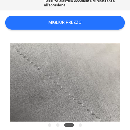
Tessuto elastico eccellente di resistenza
DEL
all'abrasione
SITO
MIGLIOR PREZZO
PRIVACY
POLICY