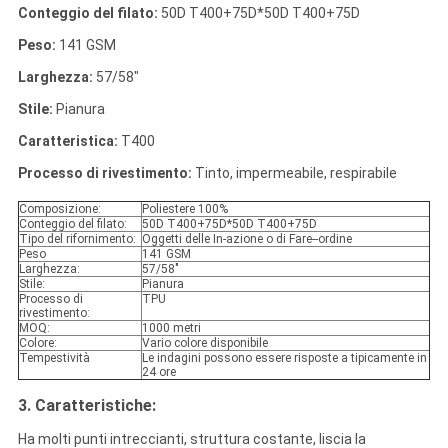
Conteggio del filato:
50D T400+75D*50D T400+75D
Peso:
141 GSM
Larghezza:
57/58"
Stile:
Pianura
Caratteristica:
T400
Processo di rivestimento:
Tinto, impermeabile, respirabile
Composizione:
Poliestere 100%
Conteggio del filato:
50D T400+75D*50D T400+75D
Tipo del rifornimento:
Oggetti delle In-azione o di Fare--ordine
Peso
141 GSM
Larghezza:
57/58"
Stile:
Pianura
Processo di
TPU
rivestimento:
MOQ:
1000 metri
Colore:
Vario colore disponibile
Tempestività
Le indagini possono essere risposte a tipicamente in
24 ore
3. Caratteristiche
:
Ha molti punti intreccianti, struttura costante, liscia la