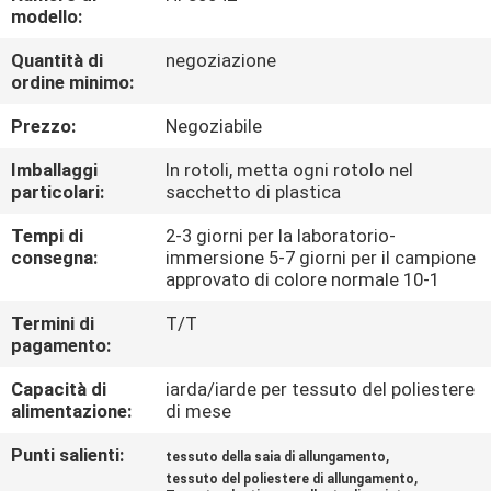
CONTROLLO
modello:
DI
Quantità di
negoziazione
ordine minimo:
QUALITÀ
Prezzo:
Negoziabile
CONTATTICI
Imballaggi
In rotoli, metta ogni rotolo nel
particolari:
sacchetto di plastica
NOTIZIE
Tempi di
2-3 giorni per la laboratorio-
consegna:
immersione 5-7 giorni per il campione
approvato di colore normale 10-1
CASI
Termini di
T/T
pagamento:
COMPANY
Capacità di
iarda/iarde per tessuto del poliestere
NEWS
alimentazione:
di mese
Punti salienti:
,
tessuto della saia di allungamento
MAPPA
,
tessuto del poliestere di allungamento