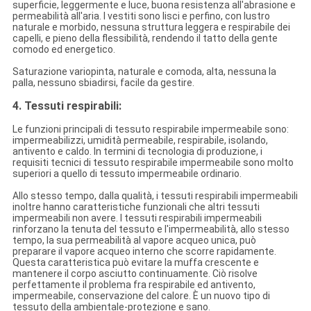
superficie, leggermente e luce, buona resistenza all'abrasione e
permeabilità all'aria. I vestiti sono lisci e perfino, con lustro
naturale e morbido, nessuna struttura leggera e respirabile dei
capelli, e pieno della flessibilità, rendendo il tatto della gente
comodo ed energetico.
Saturazione variopinta, naturale e comoda, alta, nessuna la
palla, nessuno sbiadirsi, facile da gestire.
4. Tessuti respirabili:
Le funzioni principali di tessuto respirabile impermeabile sono:
impermeabilizzi, umidità permeabile, respirabile, isolando,
antivento e caldo. In termini di tecnologia di produzione, i
requisiti tecnici di tessuto respirabile impermeabile sono molto
superiori a quello di tessuto impermeabile ordinario.
Allo stesso tempo, dalla qualità, i tessuti respirabili impermeabili
inoltre hanno caratteristiche funzionali che altri tessuti
impermeabili non avere. I tessuti respirabili impermeabili
rinforzano la tenuta del tessuto e l'impermeabilità, allo stesso
tempo, la sua permeabilità al vapore acqueo unica, può
preparare il vapore acqueo interno che scorre rapidamente.
Questa caratteristica può evitare la muffa crescente e
mantenere il corpo asciutto continuamente. Ciò risolve
perfettamente il problema fra respirabile ed antivento,
impermeabile, conservazione del calore. È un nuovo tipo di
tessuto della ambientale-protezione e sano.