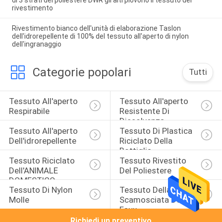
rivestimento
Rivestimento bianco dell'unità di elaborazione Taslon
dell'idrorepellente di 100% del tessuto all'aperto di nylon
dell'ingranaggio
Categorie popolari
Tutti
Tessuto All'aperto 
Tessuto All'aperto 
Respirabile
Resistente Di 
Dissolvenza
Tessuto All'aperto 
Tessuto Di Plastica 
Dell'idrorepellente
Riciclato Della 
Bottiglia
Tessuto Riciclato 
Tessuto Rivestito 
Dell'ANIMALE 
Del Poliestere
DOMESTICO
Tessuto Di Nylon 
Tessuto Della Pelle 
Molle
Scamosciata Del 
Faux
Richiedi un preventivo