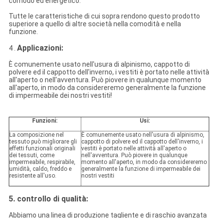
comodo ed energetico.
Tutte le caratteristiche di cui sopra rendono questo prodotto
superiore a quello di altre società nella comodità e nella
funzione.
Applicazioni:
4 .
È comunemente usato nell'usura di alpinismo, cappotto di
polvere ed il cappotto dell'inverno, i vestiti è portato nelle attività
all'aperto o nell'avventura. Può piovere in qualunque momento
all'aperto, in modo da considereremo generalmente la funzione
di impermeabile dei nostri vestiti!
Funzioni:
Usi:
La composizione nel
È comunemente usato nell'usura di alpinismo,
tessuto può migliorare gli
cappotto di polvere ed il cappotto dell'inverno, i
effetti funzionali originali
vestiti è portato nelle attività all'aperto o
dei tessuti, come
nell'avventura. Può piovere in qualunque
impermeabile, respirabile,
momento all'aperto, in modo da considereremo
umidità, caldo, freddo e
generalmente la funzione di impermeabile dei
resistente all'uso.
nostri vestiti
5. controllo di qualità:
Abbiamo una linea di produzione tagliente e di raschio avanzata