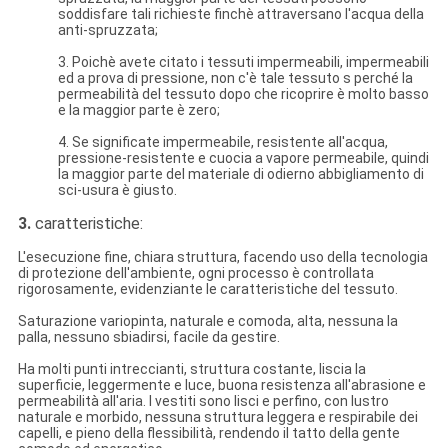
soddisfare tali richieste finchè attraversano l'acqua della
anti-spruzzata;
3. Poichè avete citato i tessuti impermeabili, impermeabili
ed a prova di pressione, non c'è tale tessuto s perché la
permeabilità del tessuto dopo che ricoprire è molto basso
e la maggior parte è zero;
4. Se significate impermeabile, resistente all'acqua,
pressione-resistente e cuocia a vapore permeabile, quindi
la maggior parte del materiale di odierno abbigliamento di
sci-usura è giusto.
3.
caratteristiche:
L'esecuzione fine, chiara struttura, facendo uso della tecnologia
di protezione dell'ambiente, ogni processo è controllata
rigorosamente, evidenziante le caratteristiche del tessuto.
Saturazione variopinta, naturale e comoda, alta, nessuna la
palla, nessuno sbiadirsi, facile da gestire.
Ha molti punti intreccianti, struttura costante, liscia la
superficie, leggermente e luce, buona resistenza all'abrasione e
permeabilità all'aria. I vestiti sono lisci e perfino, con lustro
naturale e morbido, nessuna struttura leggera e respirabile dei
capelli, e pieno della flessibilità, rendendo il tatto della gente