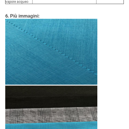
vapore acqueo
6.
:
Più immagini