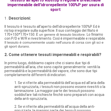
tessuto all'aperto Ribstop irregolare Breachable
impermeabile dell'idrorepellente 100%P per usura di
sport
Descrizioni:
1 .
Il tessuto è tessuto all'aperto dell'idrorepellente 100%P. Ed è
ristop irregolare sulla superficie. Il suo conteggio del filato è
170+150*170+150.
È un genere di tessuto bicolore.
Lo finiamo
con P/D e W/R e rivestimento. Così è impermeabile e respirabile.
Il tessuto è comunemente usato nell'usura di corsa con gli sci e
gli sport durano.
2.
Come ottenere tessuti impermeabili e respirabili?
In primo luogo, dobbiamo capire che ci siano due tipi di
permeabilità all'aria, che sono capite generalmente: ventili la
permeabilità e la permeabilità del vapore, che sono due tipi
completamente differenti di indicatori.
1. Se vi riferite alla permeabilità dell'acqua ed all'aria della
anti-spruzzata, i tessuti non possono essere rivestiti o la
laminazione. La maggior parte dei tessuti possono
soddisfare tali richieste finchè sono preparati con acqua
della anti-spruzzata;
2. Se vi riferite alla permeabilità all'acqua della anti-
spruzzata, la maggior parte dei tessuti possono