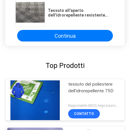
Tessuto all'aperto
dell'idrorepellente resistente
all'uso a prova d'umidità per usura
di alpinismo
Continua
Top Prodotti
tessuto del poliestere
dell'idrorepellente 75D
Negoziabile MOQ:negoziazione
CONTATTO