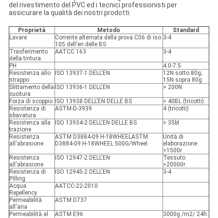
del rivestimento del PVC ed i tecnici professionisti per
assicurare la qualità dei nostri prodotti.
Proprietà
Metodo
Standard
Lavare
Corrente alternata della prova C06 di iso
3-4
105 dell'en delle BS
Trasferimento
AATCC 163
3-4
della tintura
PH
4.0-7.5
Resistenza allo
ISO 13937-1 DELL'EN
12N sotto 80g;
strappo
15N sopra 80g
Slittamento della
ISO 13936-1 DELL'EN
> 200N
cucitura
Forza di scoppio
ISO 13938 DELL'EN DELLE BS
> 40BL (tricotti)
Resistenza di
ASTM-D-3939
4 (tricotti)
sbavatura
Resistenza alla
ISO 13934-2 DELL'EN DELLE BS
> 35bl
trazione
Resistenza
ASTM D3884-09 H-18WHEELASTM
Unità di
all'abrasione
D3884-09 H-18WHEEL 500G/Wheel
elaborazione
>1500r
Resistenza
ISO 12947-2 DELL'EN
Tessuto
all'abrasione
>20000r
Resistenza di
ISO 12945-2 DELL'EN
3-4
Pilling
Acqua
AATCC-22-2010
Repellency
Permeabilità
ASTM D737
all'aria
Permeabilità al
ASTM E96
3000g /m2/ 24h