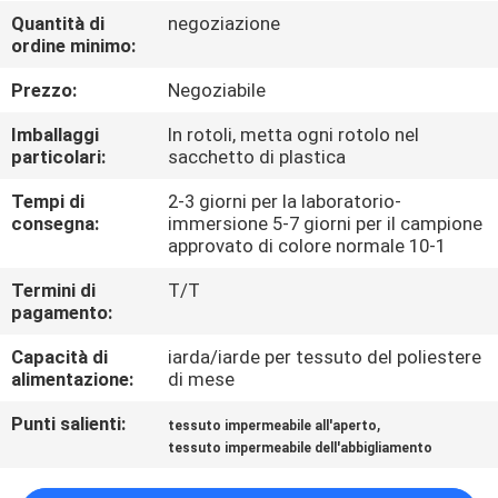
CONTROLLO
Quantità di
negoziazione
ordine minimo:
DI
QUALITÀ
Prezzo:
Negoziabile
Imballaggi
In rotoli, metta ogni rotolo nel
CONTATTICI
particolari:
sacchetto di plastica
Tempi di
2-3 giorni per la laboratorio-
consegna:
immersione 5-7 giorni per il campione
NOTIZIE
approvato di colore normale 10-1
Termini di
T/T
CASI
pagamento:
Capacità di
iarda/iarde per tessuto del poliestere
COMPANY
alimentazione:
di mese
NEWS
Punti salienti:
,
tessuto impermeabile all'aperto
tessuto impermeabile dell'abbigliamento
MAPPA