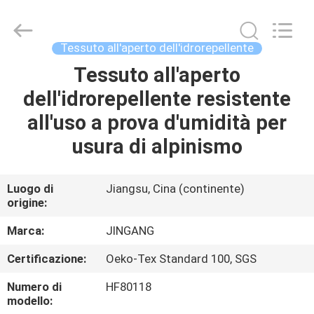
Suzhou
Jingang
Textile
Co.,Ltd.
All
Tessuto all'aperto dell'idrorepellente
Rights
Reserved.
Tessuto all'aperto
CASA
dell'idrorepellente resistente
PRODOTTI
all'uso a prova d'umidità per
usura di alpinismo
CIRCA
NOI
Luogo di
Jiangsu, Cina (continente)
origine:
GIRO
Marca:
JINGANG
DELLA
Certificazione:
Oeko-Tex Standard 100, SGS
FABBRICA
Numero di
HF80118
modello: