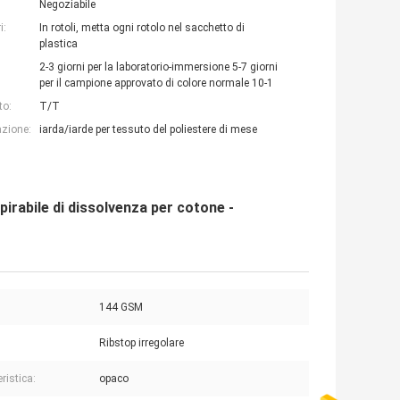
Negoziabile
i:
In rotoli, metta ogni rotolo nel sacchetto di
plastica
2-3 giorni per la laboratorio-immersione 5-7 giorni
per il campione approvato di colore normale 10-1
to:
T/T
azione:
iarda/iarde per tessuto del poliestere di mese
pirabile di dissolvenza per cotone -
144 GSM
Ribstop irregolare
ristica:
opaco