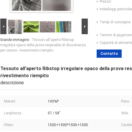
Prezzo:
Imballaggi particolar
Tempi di consegna:
Termini di pagamen
Grande immagine :
Tessuto all'aperto Ribstop
Capacità di aliment
irregolare opaco della prova respirabile di dissolvenza
per cotone - rivestimento riempito
Contatto
Tessuto all'aperto Ribstop irregolare opaco della prova res
rivestimento riempito
descrizione
Materil:
100%P
Peso:
Larghezza:
57 / 58"
Stile:
Filato:
150D+150D*150D+150D
Caratte