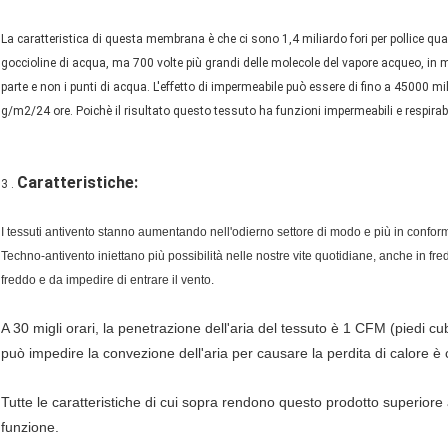
La caratteristica di questa membrana è che ci sono 1,4 miliardo fori per pollice qua
goccioline di acqua, ma 700 volte più grandi delle molecole del vapore acqueo, in
parte e non i punti di acqua. L'effetto di impermeabile può essere di fino a 45000 mi
g/m2/24 ore. Poichè il risultato questo tessuto ha funzioni impermeabili e respirabil
Caratteristiche:
3 .
I tessuti antivento stanno aumentando nell'odierno settore di modo e più in conform
Techno-antivento iniettano più possibilità nelle nostre vite quotidiane, anche in fredd
freddo e da impedire di entrare il vento.
A 30 migli orari, la penetrazione dell'aria del tessuto è 1 CFM (piedi cub
può impedire la convezione dell'aria per causare la perdita di calore è
Tutte le caratteristiche di cui sopra rendono questo prodotto superiore a
funzione.