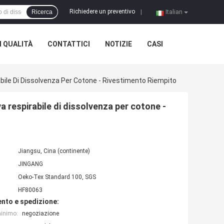
Richiedere un preventivo
Ricerca
|
Italian
 QUALITÀ
CONTATTICI
NOTIZIE
CASI
abile Di Dissolvenza Per Cotone - Rivestimento Riempito
a respirabile di dissolvenza per cotone -
Jiangsu, Cina (continente)
JINGANG
Oeko-Tex Standard 100, SGS
HF80063
nto e spedizione:
minimo:
negoziazione