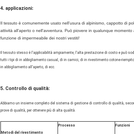
4. applicazioni:
Il tessuto è comunemente usato nell'usura di alpinismo, cappotto di polve
attività all'aperto o nell'avventura. Può piovere in qualunque moment
funzione di impermeabile dei nostri vestiti!
Il tessuto stesso è l'applicabilità ampiamente, l'alta prestazione di costo e può so
tutti i tipi di in abbigliamento casual, di in camici, di in rivestimento cotone-riempito,
in abbigliamento all'aperto, di ecc.
5. Controllo di qualità:
Abbiamo un insieme completo del sistema di gestione di controllo di qualità, secondo 
prove di qualità, per ottenere più di alta qualità.
Processo
Funzioni
Metodi del rivestimento