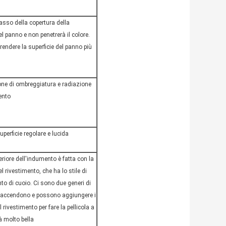
tasso della copertura della
el panno e non penetrerà il colore.
 rendere la superficie del panno più
one di ombreggiatura e radiazione
ento
perficie regolare e lucida
eriore dell'indumento è fatta con la
el rivestimento, che ha lo stile di
to di cuoio. Ci sono due generi di
d accendono e possono aggiungere i
al rivestimento per fare la pellicola a
à molto bella