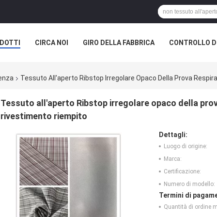
DOTTI
CIRCA NOI
GIRO DELLA FABBRICA
CONTROLLO DI
A SOCIETÀ
venza
Tessuto All'aperto Ribstop Irregolare Opaco Della Prova Respir
Tessuto all'aperto Ribstop irregolare opaco della prov
rivestimento riempito
Dettagli:
Luogo di origine:
Marca:
Certificazione:
Numero di modello:
Termini di pagame
Quantità di ordine 