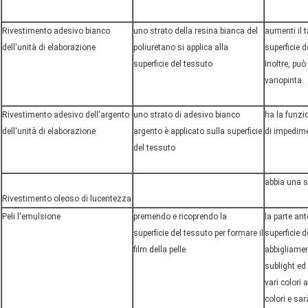
Rivestimento adesivo bianco
uno strato della resina bianca del
aumenti il 
dell'unità di elaborazione
poliuretano si applica alla
superficie d
superficie del tessuto
Inoltre, può
variopinta.
Rivestimento adesivo dell'argento
uno strato di adesivo bianco
ha la funzi
dell'unità di elaborazione
argento è applicato sulla superficie
di impedim
del tessuto
abbia una su
Rivestimento oleoso di lucentezza
Peli l'emulsione
premendo e ricoprendo la
la parte ant
superficie del tessuto per formare il
superficie d
film della pelle
abbigliamen
sublight e
vari colori 
colori e sar