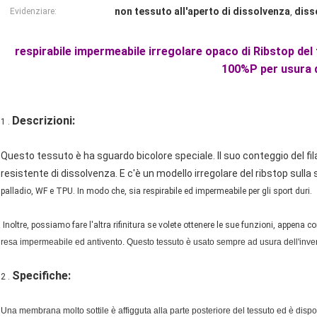
non tessuto all'aperto di dissolvenza
diss
Evidenziare:
,
respirabile impermeabile irregolare opaco di Ribstop del 
100%P per usura d
Descrizioni:
1 .
Questo tessuto è ha sguardo bicolore speciale. Il suo conteggio del fi
resistente di dissolvenza. E c'è un modello irregolare del ribstop sulla 
palladio, WF e TPU. In modo che, sia respirabile ed impermeabile per gli sport duri.
Inoltre, possiamo fare l'altra rifinitura se volete ottenere le sue funzioni, appena c
resa impermeabile ed antivento. Questo tessuto è usato sempre ad usura dell'invern
Specifiche:
2 .
Una membrana molto sottile è affigguta alla parte posteriore del tessuto ed è dispo