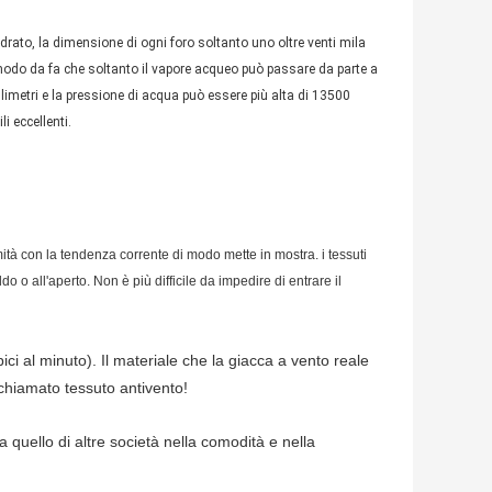
drato, la dimensione di ogni foro soltanto uno oltre venti mila
 modo da fa che soltanto il vapore acqueo può passare da parte a
llimetri e la pressione di acqua può essere più alta di 13500
i eccellenti.
ità con la tendenza corrente di modo mette in mostra. i tessuti
o o all'aperto. Non è più difficile da impedire di entrare il
ici al minuto). Il materiale che la giacca a vento reale
 chiamato tessuto antivento!
 quello di altre società nella comodità e nella