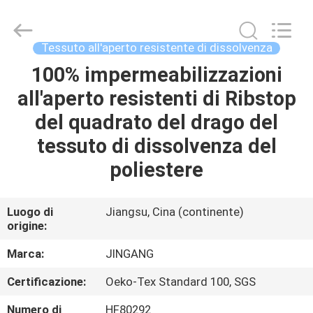
Suzhou
Jingang
Textile
Co.,Ltd.
All
Tessuto all'aperto resistente di dissolvenza
Rights
Reserved.
100% impermeabilizzazioni
CASA
all'aperto resistenti di Ribstop
PRODOTTI
del quadrato del drago del
tessuto di dissolvenza del
CIRCA
poliestere
NOI
Luogo di
Jiangsu, Cina (continente)
origine:
GIRO
DELLA
Marca:
JINGANG
FABBRICA
Certificazione:
Oeko-Tex Standard 100, SGS
Numero di
HF80292