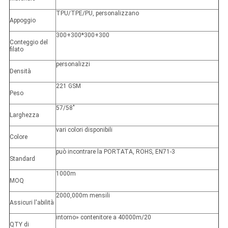
TPU/TPE/PU, personalizzano
Appoggio
300+300*300+300
Conteggio del
filato
personalizzi
Densità
221 GSM
Peso
57/58"
Larghezza
vari colori disponibili
Colore
può incontrare la PORTATA, ROHS, EN71-3
Standard
1000m
MOQ
2000,000m mensili
Assicuri l'abilità
intorno» contenitore a 40000m/20
QTY di