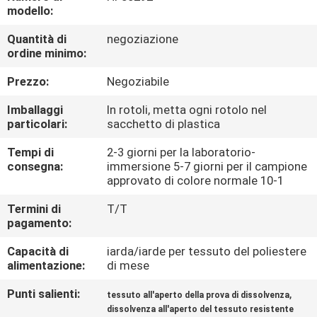
CONTROLLO
modello:
DI
Quantità di
negoziazione
ordine minimo:
QUALITÀ
Prezzo:
Negoziabile
CONTATTICI
Imballaggi
In rotoli, metta ogni rotolo nel
particolari:
sacchetto di plastica
NOTIZIE
Tempi di
2-3 giorni per la laboratorio-
consegna:
immersione 5-7 giorni per il campione
approvato di colore normale 10-1
CASI
Termini di
T/T
pagamento:
COMPANY
Capacità di
iarda/iarde per tessuto del poliestere
NEWS
alimentazione:
di mese
Punti salienti:
,
tessuto all'aperto della prova di dissolvenza
MAPPA
dissolvenza all'aperto del tessuto resistente