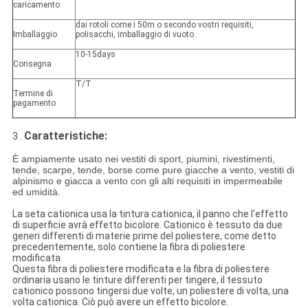
caricamento
dai rotoli come i 50m o secondo vostri requisiti,
Imballaggio
polisacchi, imballaggio di vuoto
10-15days
Consegna
T/T
Termine di
pagamento
Caratteristiche:
3 .
È ampiamente usato nei vestiti di sport, piumini, rivestimenti,
tende, scarpe, tende, borse come pure giacche a vento, vestiti di
alpinismo e giacca a vento con gli alti requisiti in impermeabile
ed umidità.
La seta cationica usa la tintura cationica, il panno che l'effetto
di superficie avrà effetto bicolore. Cationico è tessuto da due
generi differenti di materie prime del poliestere, come detto
precedentemente, solo contiene la fibra di poliestere
modificata.
Questa fibra di poliestere modificata e la fibra di poliestere
ordinaria usano le tinture differenti per tingere, il tessuto
cationico possono tingersi due volte, un poliestere di volta, una
volta cationica. Ciò può avere un effetto bicolore.