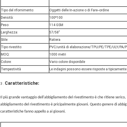
Tipo del rifornimento:
Oggetti delle In-azione o di Fare--ordine
Densità:
100*100
Peso
114 GSM
Larghezza:
57/58"
Stile:
Ratiera
Tipo rivestito:
PVC/unità di elaborazione/TPU/PE/TPE/ULY/PA/P
MOQ:
1000 metri
Colore:
Vario colore disponibile
Tempestività
Le indagini possono essere risposte a tipicamente 
Caratteristiche:
3 .
Il più grande vantaggio dell'abbigliamento del rivestimento è che ritiene serico,
abbigliamento del rivestimento è pricipalmente giovani. Questo genere di abbigl
caratteristiche fanno appello a ai giovani.