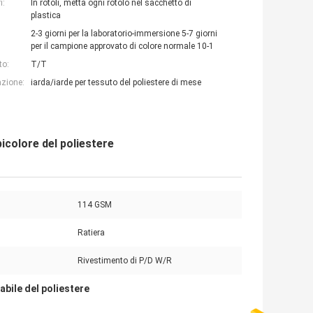
i:
In rotoli, metta ogni rotolo nel sacchetto di
plastica
2-3 giorni per la laboratorio-immersione 5-7 giorni
per il campione approvato di colore normale 10-1
to:
T/T
azione:
iarda/iarde per tessuto del poliestere di mese
bicolore del poliestere
114 GSM
Ratiera
Rivestimento di P/D W/R
abile del poliestere