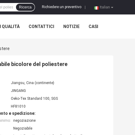
Richiedere un preventivo
Ricerca
|
Italian
 QUALITÀ
CONTATTICI
NOTIZIE
CASI
stere
bile bicolore del poliestere
Jiangsu, Cina (continente)
JINGANG
Oeko-Tex Standard 100, SGS
HF81010
nto e spedizione:
minimo:
negoziazione
Negoziabile