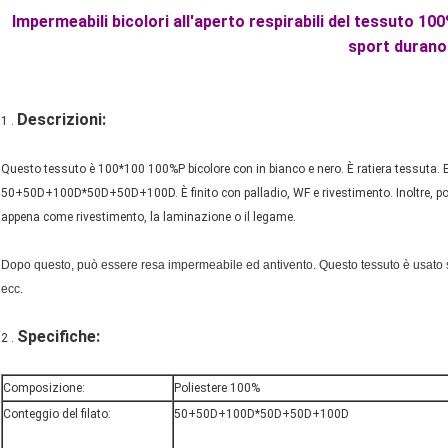
Impermeabili bicolori all'aperto respirabili del tessuto 100
sport durano
Descrizioni:
1 .
Questo tessuto è 100*100 100%P bicolore con in bianco e nero. È ratiera tessuta. Ed
50+50D+100D*50D+50D+100D. È finito con palladio, WF e rivestimento. Inoltre, possia
appena come rivestimento, la laminazione o il legame.
Dopo questo, può essere resa impermeabile ed antivento. Questo tessuto è usato s
ecc.
Specifiche:
2 .
Composizione:
Poliestere 100%
Conteggio del filato:
50+50D+100D*50D+50D+100D