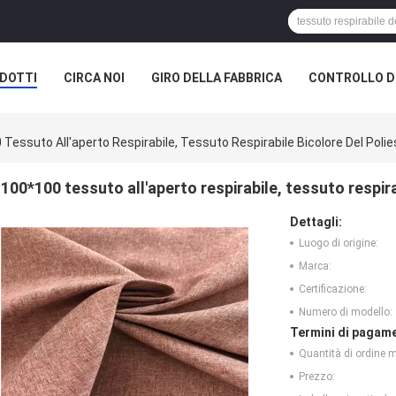
DOTTI
CIRCA NOI
GIRO DELLA FABBRICA
CONTROLLO DI
A SOCIETÀ
Tessuto All'aperto Respirabile, Tessuto Respirabile Bicolore Del Polie
100*100 tessuto all'aperto respirabile, tessuto respira
Dettagli:
Luogo di origine:
Marca:
Certificazione:
Numero di modello:
Termini di pagame
Quantità di ordine 
Prezzo: