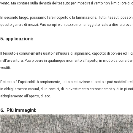
vento. Ma contare sulla densità del tessuto per impedire il vento non è migliore di c
In secondo luogo, possiamo fare ricoperto o la laminazione. Tutti i tessuti posson
questo genere di mezzi. Può compire un pezzo non arieggiato, vale a dire la prova di
5. applicazioni:
Il tessuto è comunemente usato nell'usura di alpinismo, cappotto di polvere ed il cappo
nell'avventura. Può piovere in qualunque momento all'aperto, in modo da consider
vestiti.
E stesso è l'applicabilità ampiamente, l'alta prestazione di costo e può soddisfare le
in abbigliamento casual, di in camici, di in rivestimento cotone-riempito, di in piumino
abbigliamento all'aperto, di ecc.
6.
Più immagini: