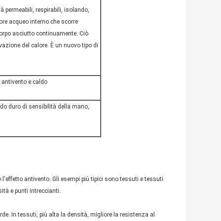
 permeabili, respirabili, isolando,
pore acqueo interno che scorre
corpo asciutto continuamente. Ciò
vazione del calore. È un nuovo tipo di
, antivento e caldo
ado duro di sensibilità della mano,
effetto antivento. Gli esempi più tipici sono tessuti e tessuti
ità e punti intreccianti.
de. In tessuti, più alta la densità, migliore la resistenza al