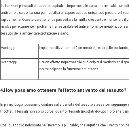
Le funzioni principali di tessuto respirabile impermeabile sono impermeabili, umidità
antivento e caldo. La sua permeabilità al vapore acqueo unica, può preparare il va
rapidamente. Questa caratteristica può evitare la muffa crescente e mantenere il 
risolve perfettamente il problema fra respirabile ed antivento, impermeabile, conser
tessuto della ambientale-protezione e sano.
Vantaggi:
Impermeabilizzi, umidità permeabile, respirabile, isolando
Svantaggi:
Il buon effetto impermeabile può colpire il morbido ed il gr
inoltre colpisce la funzione antistatica.
4.How possiamo ottenere l'effetto antivento del tessuto?
In primo luogo, possiamo contare sulla densità del tessuto stessa per raggiungere l'
tricottati. I tessuti non sono porosi quanto i tessuti tricottati dovuto l'loro alta dens
Così quando lo indossate nell'inverno, è più caldo, che significa che il vento non per