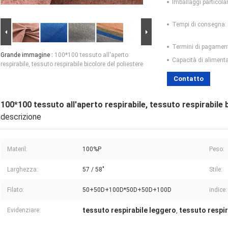
Imballaggi particolar
Tempi di consegna:
Termini di pagamen
Grande immagine :
100*100 tessuto all'aperto
Capacità di aliment
respirabile, tessuto respirabile bicolore del poliestere
Contatto
100*100 tessuto all'aperto respirabile, tessuto respirabile 
descrizione
Materil:
100%P
Peso:
Larghezza:
57 / 58"
Stile:
Filato:
50+50D+100D*50D+50D+100D
indice:
tessuto respirabile leggero
tessuto respir
Evidenziare:
,