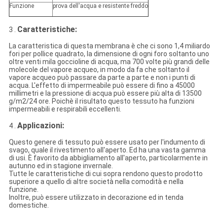
Funzione
prova dell'acqua e resistente freddo
Caratteristiche:
3 .
La caratteristica di questa membrana è che ci sono 1,4 miliardo
fori per pollice quadrato, la dimensione di ogni foro soltanto uno
oltre venti mila goccioline di acqua, ma 700 volte più grandi delle
molecole del vapore acqueo, in modo da fa che soltanto il
vapore acqueo può passare da parte a parte e non i punti di
acqua. L'effetto di impermeabile può essere di fino a 45000
millimetri e la pressione di acqua può essere più alta di 13500
g/m2/24 ore. Poichè il risultato questo tessuto ha funzioni
impermeabili e respirabili eccellenti.
Applicazioni:
4 .
Questo genere di tessuto può essere usato per l'indumento di
svago, quale il rivestimento all'aperto. Ed ha una vasta gamma
di usi. È favorito da abbigliamento all'aperto, particolarmente in
autunno ed in stagione invernale.
Tutte le caratteristiche di cui sopra rendono questo prodotto
superiore a quello di altre società nella comodità e nella
funzione.
Inoltre, può essere utilizzato in decorazione ed in tenda
domestiche.