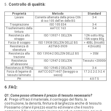
Controllo di qualità:
5 .
Proprietà
Metodo
Standard
Lavare
Corrente alternata della prova C06
3-4
di iso 105 dell'en delle BS
Traspirazione
ISO 105 E04
3-4
Trasferimento della
AATCC 163
3-4
tintura
Resistenza allo
ISO 13937-1 DELL'EN
12N sotto 80g;
strappo
15N sopra 80g
Forza di scoppio
ISO 13938 DELL'EN DELLE BS
> 40BL (tricotti)
Resistenza di
ASTM-D-3939
4 (tricotti)
sbavatura
Resistenza alla
ISO 13934-2 DELL'EN DELLE BS
> 35bl
trazione
Resistenza
ISO 12947-2 DELL'EN
Tessuto >20000r
all'abrasione
Resistenza di Pilling
ISO 12945-2 DELL'EN
3-4
Forza di legame di
AATCC-D2714-07 (lavaggio a
17.2-2.2-2.3-2.4
tessuto laminato
secco)
PH
4.0-7.5
6 .FAQ:
Q1: Come posso ottenere il prezzo di tessuto necessario?
A:
Prego offraci il materiale, il conteggio del filato, la
costruzione, la densità, finitura di larghezza anche di tessuto.
Possiamo citarvi il prezzo esatto ed inviarvi che il nostro