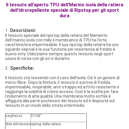
Il tessuto all'aperto TPU dell'Marino isola della ratiera
dell'idrorepellente speciale di Ripstop per gli sport
dura
Descrizioni:
1 .
Il tessuto speciale del ripstop della ratiera del filamento
dell'marino isola con milly il membrance di TPU ha forte
caratteristica impermeabile. Il suo ripstop della ratiera ha uno
sguardo sepcial e la sua funzione per resistenza al freddo è
buono vety. Utilizziamo sempre questo tessuto negli sport
usura di corsa con gli sci e duriamo.
Specifiche:
2 .
Il tessuto sta tessendo con il cavo dell'isola. Ciò è un genere di
micro-fibra. Dopo la finitura, il tessuto è a prova di fredda,
impermeabile, respirabile, anti-strappo ed attrito-resistente e
raggiunge la solidità di colore acceso. Così è la scelta per fare
l'indumento di alta qualità. Una membrana molto sottile è
affigguta alla parte posteriore del tessuto ed è disposta sul
tessuto in un modo dello strato intermedio.
Larghezza
57/58"
Stile del tessuto
ripstop della ratiera