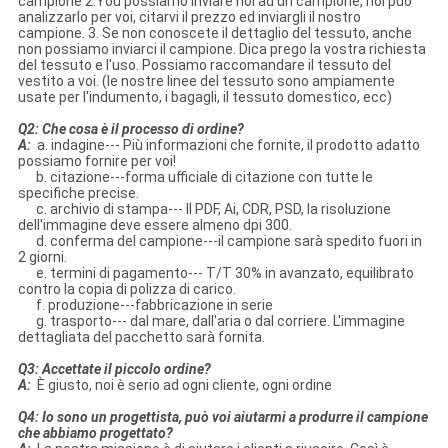
campione 2.You possiamo inviare noi ad un campione, noi può
analizzarlo per voi, citarvi il prezzo ed inviargli il nostro
campione. 3. Se non conoscete il dettaglio del tessuto, anche
non possiamo inviarci il campione. Dica prego la vostra richiesta
del tessuto e l'uso. Possiamo raccomandare il tessuto del
vestito a voi. (le nostre linee del tessuto sono ampiamente
usate per l'indumento, i bagagli, il tessuto domestico, ecc)
Q2: Che cosa è il processo di ordine?
A:
a. indagine--- Più informazioni che fornite, il prodotto adatto
possiamo fornire per voi!
b. citazione---forma ufficiale di citazione con tutte le
specifiche precise.
c. archivio di stampa--- Il PDF, Ai, CDR, PSD, la risoluzione
dell'immagine deve essere almeno dpi 300.
d. conferma del campione---il campione sarà spedito fuori in
2 giorni.
e. termini di pagamento--- T/T 30% in avanzato, equilibrato
contro la copia di polizza di carico.
f. produzione---fabbricazione in serie
g. trasporto--- dal mare, dall'aria o dal corriere. L'immagine
dettagliata del pacchetto sarà fornita.
Q3: Accettate il piccolo ordine?
A:
È giusto, noi è serio ad ogni cliente, ogni ordine
Q4: Io sono un progettista, può voi aiutarmi a produrre il campione
che abbiamo progettato?