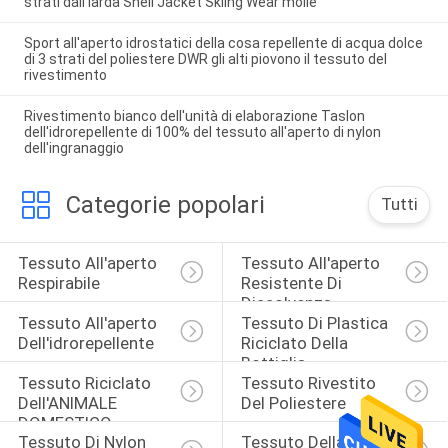
strati dall'iarda Shell Jacket Skiing Wear molle
Sport all'aperto idrostatici della cosa repellente di acqua dolce
di 3 strati del poliestere DWR gli alti piovono il tessuto del
rivestimento
Rivestimento bianco dell'unità di elaborazione Taslon
dell'idrorepellente di 100% del tessuto all'aperto di nylon
dell'ingranaggio
Categorie popolari
Tutti
Tessuto All'aperto 
Tessuto All'aperto 
Respirabile
Resistente Di 
Dissolvenza
Tessuto All'aperto 
Tessuto Di Plastica 
Dell'idrorepellente
Riciclato Della 
Bottiglia
Tessuto Riciclato 
Tessuto Rivestito 
Dell'ANIMALE 
Del Poliestere
DOMESTICO
Tessuto Di Nylon 
Tessuto Della Pelle 