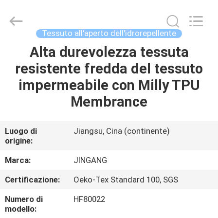
Suzhou
Jingang
Textile
Co.,Ltd.
All
Tessuto all'aperto dell'idrorepellente
Rights
Reserved.
Alta durevolezza tessuta
CASA
resistente fredda del tessuto
PRODOTTI
impermeabile con Milly TPU
Membrance
CIRCA
NOI
Luogo di
Jiangsu, Cina (continente)
origine:
GIRO
Marca:
JINGANG
DELLA
Certificazione:
Oeko-Tex Standard 100, SGS
FABBRICA
Numero di
HF80022
modello: