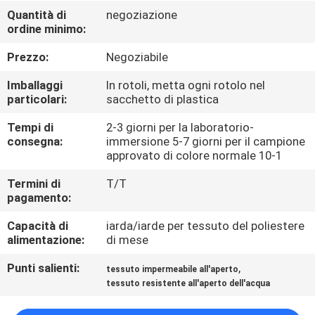
CONTROLLO
Quantità di
negoziazione
ordine minimo:
DI
QUALITÀ
Prezzo:
Negoziabile
Imballaggi
In rotoli, metta ogni rotolo nel
CONTATTICI
particolari:
sacchetto di plastica
Tempi di
2-3 giorni per la laboratorio-
consegna:
immersione 5-7 giorni per il campione
NOTIZIE
approvato di colore normale 10-1
Termini di
T/T
CASI
pagamento:
Capacità di
iarda/iarde per tessuto del poliestere
COMPANY
alimentazione:
di mese
NEWS
Punti salienti:
,
tessuto impermeabile all'aperto
tessuto resistente all'aperto dell'acqua
MAPPA