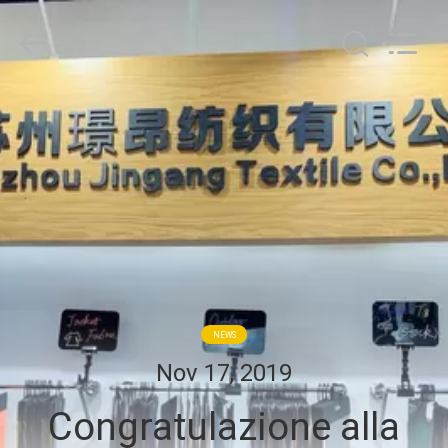
Suzhou
Jingang
Textile
Co.,Ltd.
All
Rights
Reserved.
CASA
PRODOTTI
CIRCA
NOI
GIRO
NEWS
DELLA
Nov 17, 2019
FABBRICA
Congratulazione alla