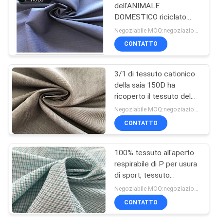
dell'ANIMALE
DOMESTICO riciclato
poliestere bicolore con la
Negoziabile MOQ:negoziazione
membrana trasparente di
CONTATTO
TPU
3/1 di tessuto cationico
della saia 150D ha
ricoperto il tessuto del
poliestere 100
Negoziabile MOQ:negoziazione
impermeabile per il
CONTATTO
rivestimento freddo
100% tessuto all'aperto
respirabile di P per usura
di sport, tessuto
respirabile leggero
Negoziabile MOQ:negoziazione
CONTATTO