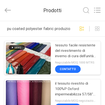
Suzhou
Jingang
Textile
Prodotti
Co.,Ltd.
All
Rights
Reserved.
CASA
pu coated polyester fabric produzione online
PRODOTTI
tessuto facile resistente
del rivestimento di
CIRCA
inverno di cura dell'unità
NOI
di elaborazione
Negoziabile MOQ:1000 MTRS
100%Nylon dell'olio
CONTATTO
luminoso della glassa
GIRO
il tessuto rivestito di
DELLA
100%P Oxford
FABBRICA
impermeabilizza 57/58"
stile del jacquard per la
Negoziabile MOQ:negoziazione