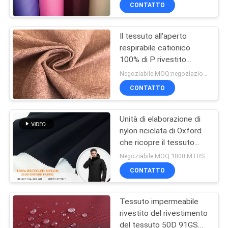
tenda all'aperto
CONTROLLO
CONTATTO
DI
Il tessuto all'aperto
QUALITÀ
respirabile cationico
100% di P rivestito
CONTATTICI
impermeabilizza per il
Negoziabile MOQ:negoziazione
rivestimento
CONTATTO
NOTIZIE
Unità di elaborazione di
nylon riciclata di Oxford
CASI
che ricopre il tessuto
idrostatico della borsa
Negoziabile MOQ:1000 MTRS
del rivestimento 200D
COMPANY
CONTATTO
NEWS
Tessuto impermeabile
rivestito del rivestimento
MAPPA
del tessuto 50D 91GSM