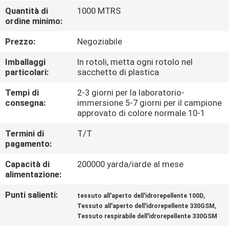
CONTROLLO
Quantità di
1000 MTRS
ordine minimo:
DI
QUALITÀ
Prezzo:
Negoziabile
Imballaggi
In rotoli, metta ogni rotolo nel
CONTATTICI
particolari:
sacchetto di plastica
Tempi di
2-3 giorni per la laboratorio-
consegna:
immersione 5-7 giorni per il campione
NOTIZIE
approvato di colore normale 10-1
Termini di
T/T
CASI
pagamento:
Capacità di
200000 yarda/iarde al mese
COMPANY
alimentazione:
NEWS
Punti salienti:
,
tessuto all'aperto dell'idrorepellente 100D
,
Tessuto all'aperto dell'idrorepellente 330GSM
Tessuto respirabile dell'idrorepellente 330GSM
MAPPA