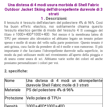
Una distesa di 4 modi usura morbida di Shell Fabric
Outdoor Jacket Skiing dell'idrorepellente durevole di 3
strati
1 .
Descrizioni:
Il tessuto è tessuto dell'elastam del poliestere 4% di 96%. Così
ha buon effetc elastico, noi solitamente chiama questo
tessuto elastico gentile di modo del tessuto 4.
Il conteggio del
100D+40D*100D+40D
filato è
. Nel mezzo è la membrana lattea di
TPU per ottenere alto idrostatico ed abbiamo legato un tessuto polare
spesso e molle di strato del vello sulla parte posteriore. Questo tessuto è
anti-grinza, cura facile da prendere di ed è molle e non rumoroso. Il più
importante è che facciamo l'idrorepellente durevole sulla superficie, in
modo da può utilizzare molti nel rivestimento all'aperto della pioggia e
di usura come usura di sci. Abbiamo varie scelte dei colori ed anche
possiamo personalizzare i colori per voi.
2.
specifiche:
Nome
Una distesa di 4 modi un idrorepellente
durevole Shell Fabric molle di 3 strati
Materiale
PS del poliestere 4% di 96%
Protezione
Vello polare di TPU+
Densità
100D+40D*100D+40D