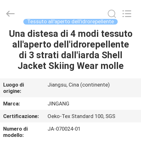
Suzhou
Jingang
Textile
Co.,Ltd.
All
Tessuto all'aperto dell'idrorepellente
Rights
Reserved.
Una distesa di 4 modi tessuto
CASA
all'aperto dell'idrorepellente
PRODOTTI
di 3 strati dall'iarda Shell
Jacket Skiing Wear molle
CIRCA
NOI
Luogo di
Jiangsu, Cina (continente)
origine:
GIRO
Marca:
JINGANG
DELLA
Certificazione:
Oeko-Tex Standard 100, SGS
FABBRICA
Numero di
JA-070024-01
modello: