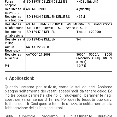
Forza di
ISO 13938 DELL'EN DELLE BS
> 40BL (tricotti)
scoppio
Resistenza di
ASTM-D-3939
4 (tricotti)
sbavatura
Resistenza
ISO 13934-2 DELL'EN DELLE BS
> 35bl
alla trazione
Resistenza
ASTM D3884-09 H-18WHEELASTM
Unità di elaborazione
all'abrasione
D3884-09 H-18WHEEL 500G/Wheel
>1500r
Resistenza
ISO 12947-2 DELL'EN
Tessuto >20000r
all'abrasione
Resistenza di
ISO 12945-2 DELL'EN
3-4
Pilling
Acqua
AATCC-22-2010
Repellency
Resistenza
AATCC-127-2008
3000/ 5000/di 8000
all'acqua
(secondo i requisiti di
cliente)
PH
4.0-7.5
Applicazioni:
4 .
Quando usciamo per attività, come lo sci ed ecc. Abbiamo
bisogno solitamente dei vestiti spessi molli da tenere caldo. Ed
inoltre possa
permette che noi ci muoviamo liberamente negli
sport senza un senso di fermo. Poi questo tessuto può darvi
tutto di questi. Così questo tessuto utilizzato solitamente nella
fabbricazione del giubba corta molle.
Sulla superficie, facciamo il rivestimento durevole