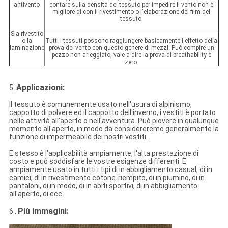
antivento
contare sulla densità del tessuto per impedire il vento non è
migliore di con il rivestimento o l'elaborazione del film del
tessuto.
Sia rivestito
o la
Tutti i tessuti possono raggiungere basicamente l'effetto della
laminazione
prova del vento con questo genere di mezzi. Può compire un
pezzo non arieggiato, vale a dire la prova di breathability è
zero.
Applicazioni:
5.
Il tessuto è comunemente usato nell'usura di alpinismo,
cappotto di polvere ed il cappotto dell'inverno, i vestiti è portato
nelle attività all'aperto o nell'avventura. Può piovere in qualunque
momento all'aperto, in modo da considereremo generalmente la
funzione di impermeabile dei nostri vestiti.
E stesso è l'applicabilità ampiamente, l'alta prestazione di
costo e può soddisfare le vostre esigenze differenti. È
ampiamente usato in tutti i tipi di in abbigliamento casual, di in
camici, di in rivestimento cotone-riempito, di in piumino, di in
pantaloni, di in modo, di in abiti sportivi, di in abbigliamento
all'aperto, di ecc.
Più immagini:
6 .