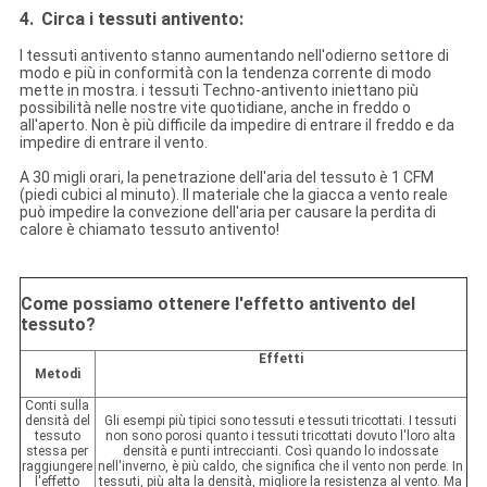
4.
Circa i tessuti antivento:
I tessuti antivento stanno aumentando nell'odierno settore di
modo e più in conformità con la tendenza corrente di modo
mette in mostra. i tessuti Techno-antivento iniettano più
possibilità nelle nostre vite quotidiane, anche in freddo o
all'aperto. Non è più difficile da impedire di entrare il freddo e da
impedire di entrare il vento.
A 30 migli orari, la penetrazione dell'aria del tessuto è 1 CFM
(piedi cubici al minuto). Il materiale che la giacca a vento reale
può impedire la convezione dell'aria per causare la perdita di
calore è chiamato tessuto antivento!
Come possiamo ottenere l'effetto antivento del
tessuto?
Effetti
Metodi
Conti sulla
densità del
Gli esempi più tipici sono tessuti e tessuti tricottati. I tessuti
tessuto
non sono porosi quanto i tessuti tricottati dovuto l'loro alta
stessa per
densità e punti intreccianti. Così quando lo indossate
raggiungere
nell'inverno, è più caldo, che significa che il vento non perde. In
l'effetto
tessuti, più alta la densità, migliore la resistenza al vento. Ma