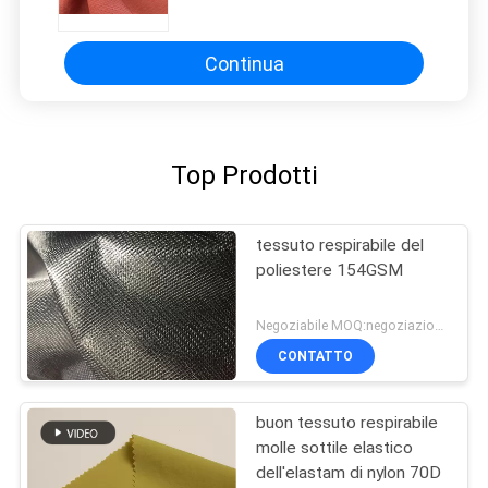
nessuno sbiadirsi con molti punti
intreccianti
Continua
Top Prodotti
tessuto respirabile del
poliestere 154GSM
Negoziabile MOQ:negoziazione
CONTATTO
buon tessuto respirabile
molle sottile elastico
dell'elastam di nylon 70D