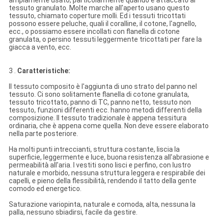
ampiamente usato, particolarmente quando è attaccato al
tessuto granulato. Molte marche all'aperto usano questo
tessuto, chiamato coperture molli. Ed i tessuti tricottati
possono essere peluche, quali il coralline, il cotone, l'agnello,
ecc., o possiamo essere incollati con flanella di cotone
granulata, o persino tessuti leggermente tricottati per fare la
giacca a vento, ecc.
3 .
Caratteristiche:
Il tessuto composito è l'aggiunta di uno strato del panno nel
tessuto. Ci sono solitamente flanella di cotone granulata,
tessuto tricottato, panno di TC, panno netto, tessuto non
tessuto, funzioni differenti ecc. hanno metodi differenti della
composizione. Il tessuto tradizionale è appena tessitura
ordinaria, che è appena come quella. Non deve essere elaborato
nella parte posteriore.
Ha molti punti intreccianti, struttura costante, liscia la
superficie, leggermente e luce, buona resistenza all'abrasione e
permeabilità all'aria. I vestiti sono lisci e perfino, con lustro
naturale e morbido, nessuna struttura leggera e respirabile dei
capelli, e pieno della flessibilità, rendendo il tatto della gente
comodo ed energetico.
Saturazione variopinta, naturale e comoda, alta, nessuna la
palla, nessuno sbiadirsi, facile da gestire.