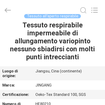
Suzhou
Jingang
Textile
Co.,Ltd.
All
Tessuto all'aperto respirabile
Rights
Reserved.
Tessuto respirabile
CASA
impermeabile di
PRODOTTI
allungamento variopinto
nessuno sbiadirsi con molti
CIRCA
punti intreccianti
NOI
Luogo di
Jiangsu, Cina (continente)
origine:
GIRO
DELLA
Marca:
JINGANG
FABBRICA
Certificazione:
Oeko-Tex Standard 100, SGS
Numero di
HF80210